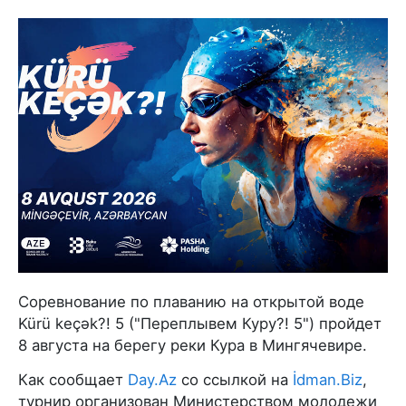
Соревнование по плаванию на открытой воде
Kürü keçək?! 5 ("Переплывем Куру?! 5") пройдет
8 августа на берегу реки Кура в Мингячевире.
Как сообщает
Day.Az
со ссылкой на
İdman.Biz
,
турнир организован Министерством молодежи