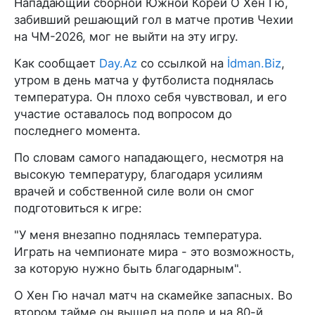
Нападающий сборной Южной Кореи О Хен Гю,
забивший решающий гол в матче против Чехии
на ЧМ-2026, мог не выйти на эту игру.
Как сообщает
Day.Az
со ссылкой на
İdman.Biz
,
утром в день матча у футболиста поднялась
температура. Он плохо себя чувствовал, и его
участие оставалось под вопросом до
последнего момента.
По словам самого нападающего, несмотря на
высокую температуру, благодаря усилиям
врачей и собственной силе воли он смог
подготовиться к игре:
"У меня внезапно поднялась температура.
Играть на чемпионате мира - это возможность,
за которую нужно быть благодарным".
О Хен Гю начал матч на скамейке запасных. Во
втором тайме он вышел на поле и на 80-й