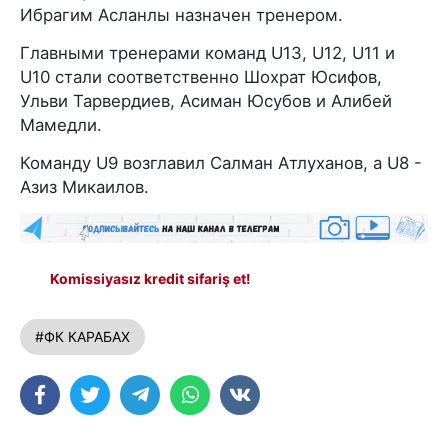
Ибрагим Асланлы назначен тренером.
Главными тренерами команд U13, U12, U11 и
U10 стали соответственно Шохрат Юсифов,
Ульви Тарвердиев, Асиман Юсубов и Алибей
Мамедли.
Команду U9 возглавил Салман Атлуханов, а U8 -
Азиз Микаилов.
Komissiyasız kredit sifariş et!
#ФК КАРАБАХ