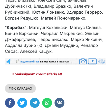
Тарас Михавко, Алексей Сыч, Вячеслав
Дубинчак (к), Владимир Бражко, Валентин
Рубчинский, Юстин Лонвейк, Эдуардо Герреро,
Богдан Редушко, Матвей Пономаренко.
"Карабах"
: Матеуш Кохальски, Матеус Сильва,
Бенце Варконьи, Чебраил Макрецкис, Эльвин
Джафаргулиев, Педро Бикальо, Марко Янкович,
Абделла Зубир (к), Джали Муаддиб, Реналдо
Сефас, Алексей Кащук.
Komissiyasız kredit sifariş et!
#ФК КАРАБАХ