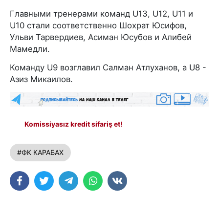
Главными тренерами команд U13, U12, U11 и
U10 стали соответственно Шохрат Юсифов,
Ульви Тарвердиев, Асиман Юсубов и Алибей
Мамедли.
Команду U9 возглавил Салман Атлуханов, а U8 -
Азиз Микаилов.
Komissiyasız kredit sifariş et!
#ФК КАРАБАХ