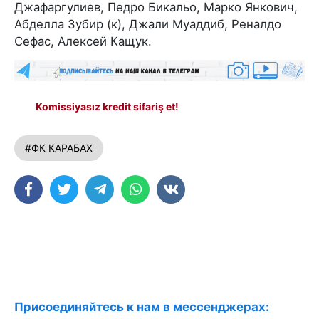
Джафаргулиев, Педро Бикальо, Марко Янкович,
Абделла Зубир (к), Джали Муаддиб, Реналдо
Сефас, Алексей Кащук.
Komissiyasız kredit sifariş et!
#ФК КАРАБАХ
Присоединяйтесь к нам в мессенджерах: