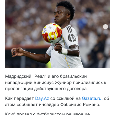
Мадридский "Реал" и его бразильский
нападающий Винисиус Жуниор приблизились к
пролонгации действующего договора.
Как передает
Day.Az
со ссылкой на
Gazeta.ru
, об
этом сообщает инсайдер Фабрицио Романо.
Клуб провел с футболистом решающие