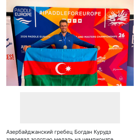
Азербайджанский гребец Богдан Курудз
завоевал золотую медаль на чемпионате