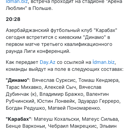
İdman.biz
, встреча проходит на стадионе "Арена
Люблин" в Польше.
20:28
Азербайджанский футбольный клуб "Карабах"
сегодня встретится с киевским "Динамо" в
первом матче третьего квалификационного
раунда Лиги конференций.
Как передает
Day.Az
со ссылкой на
İdman.biz
,
команды выйдут на поле в следующих составах:
"Динамо"
: Вячеслав Сурксис, Томаш Кендзера,
Тарас Михавко, Алексей Сыч, Вячеслав
Дубинчак (к), Владимир Бражко, Валентин
Рубчинский, Юстин Лонвейк, Эдуардо Герреро,
Богдан Редушко, Матвей Пономаренко.
"Карабах"
: Матеуш Кохальски, Матеус Сильва,
Бенце Варконьи, Чебраил Макрецкис, Эльвин