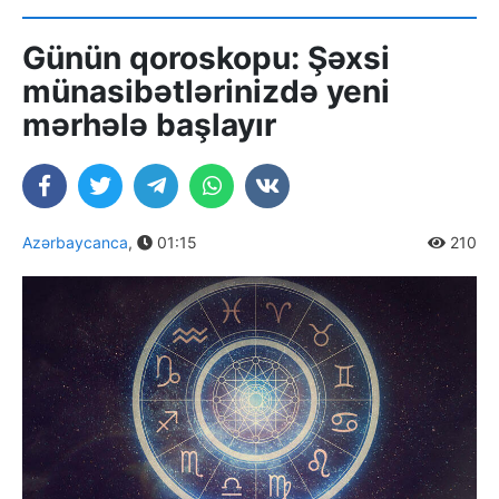
Günün qoroskopu: Şəxsi
münasibətlərinizdə yeni
mərhələ başlayır
Azərbaycanca
,
01:15
210