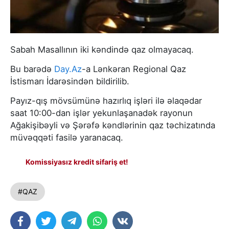
Sabah Masallının iki kəndində qaz olmayacaq.
Bu barədə
Day.Az
-a Lənkəran Regional Qaz
İstismarı İdarəsindən bildirilib.
Payız-qış mövsümünə hazırlıq işləri ilə əlaqədar
saat 10:00-dan işlər yekunlaşanadək rayonun
Ağakişibəyli və Şərəfə kəndlərinin qaz təchizatında
müvəqqəti fasilə yaranacaq.
Komissiyasız kredit sifariş et!
#QAZ