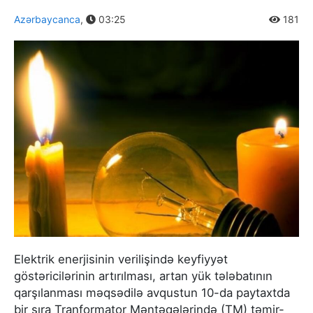
Azərbaycanca
,
03:25
181
Elektrik enerjisinin verilişində keyfiyyət
göstəricilərinin artırılması, artan yük tələbatının
qarşılanması məqsədilə avqustun 10-da paytaxtda
bir sıra Tranformator Məntəqələrində (TM) təmir-