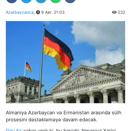
Azərbaycanca
,
9 Авг. 21:03
232
Almaniya Azərbaycan və Ermənistan arasında sülh
prosesini dəstəkləməyə davam edəcək.
Day.Az
xəbər verir ki, bu barədə Almaniya Xarici