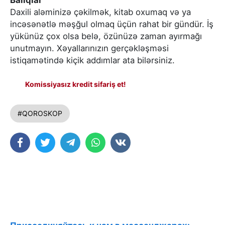
Balıqlar
Daxili aləminizə çəkilmək, kitab oxumaq və ya
incəsənətlə məşğul olmaq üçün rahat bir gündür. İş
yükünüz çox olsa belə, özünüzə zaman ayırmağı
unutmayın. Xəyallarınızın gerçəkləşməsi
istiqamətində kiçik addımlar ata bilərsiniz.
Komissiyasız kredit sifariş et!
#QOROSKOP