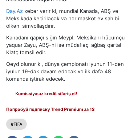
Day.Az
xəbər verir ki, mundial Kanada, ABŞ və
Meksikada keçiriləcək və hər maskot ev sahibi
ölkəni simvollaşdırır.
Kanadanı qapıçı sığın Meypl, Meksikanı hücumçu
yaquar Zayu, ABŞ-ni isə müdafiəçi ağbaş qartal
Klatç təmsil edir.
Qeyd olunur ki, dünya çempionatı iyunun 11-dən
iyulun 19-dək davam edəcək və ilk dəfə 48
komanda iştirak edəcək.
Komissiyasız kredit sifariş et!
Попробуй подписку Trend Premium за 1$
#FIFA