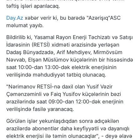
təftiş işləri aparılacaq.
Day.Az
xəbər verir ki, bu barədə "Azərişıq"ASC
məlumat yayıb.
Bildirilib ki, Yasamal Rayon Enerji Təchizatı və Satışı
İdarəsinin (RETSİ) xidməti ərazisində yerləşən
Dadaş Bünyadzadə, Arif Mehdiyev, Mirmövsüm
Nəvvab, Elşən Müslümov küçələrinin bir hissəsində
saat 10:00-dan 13:00-dək elektrik enerjisinin
verilişində məhdudiyyət tətbiq olunacaq.
"Nərimanov RETSİ-nə daxil olan Yusif Vəzir
Çəmənzəminli və Faiq Yusifov küçələrinin bəzi
ərazilərində saat 09:00-dan 12:00-dək enerjinin
verilişində fasilə yaranacaq.
Görülən işlər yekunlaşdıqdan sonra adıçəkilən
ərazilərdə abonentlər daha keyfiyyətli və dayanıqlı
elektrik enerjisi ilə təmin olunacaqlar", - deyə əlavə