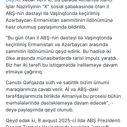
İşlər Nazirliyinin "X" sosial şəbəkəsində ötən il
ABŞ-nin dəstəyi ilə Vaşinqtonda keçirilmiş
Azərbaycan-Ermənistan sammitinin ildönümünə
həsr olunmuş paylaşımında bildirilib.
"Bu gün ötən il ABŞ-nin dəstəyi ilə Vaşinqtonda
keçirilmiş Ermənistan və Azərbaycan arasında
sammitin ildönümünü qeyd edirik. Bu hadisə iki
ölkə arasında münasibətlərdə tarixi impuls yaratdı.
Biz hər iki tərəfi bu istiqamətdə irəliləməyə davam
etməyə çağırırıq.
Cənubi Qafqazda sülh və sabitlik bizim ümumi
maraqlarımıza cavab verir. Aİ və ABŞ-dəki
tərəfdaşlarımızla birlikdə Almaniya bu prosesi bütün
mərhələlərində dəstəkləməyə davam edəcək", -
deyə paylaşımda qeyd olunub.
Qeyd edək ki, 8 avqust 2025-ci ildə ABŞ Prezidenti