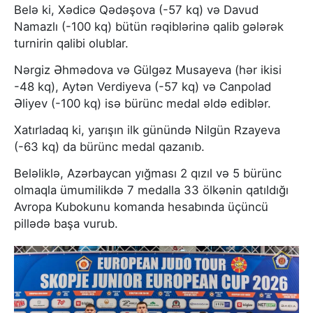
Belə ki, Xədicə Qədəşova (-57 kq) və Davud
Namazlı (-100 kq) bütün rəqiblərinə qalib gələrək
turnirin qalibi olublar.
Nərgiz Əhmədova və Gülgəz Musayeva (hər ikisi
-48 kq), Aytən Verdiyeva (-57 kq) və Canpolad
Əliyev (-100 kq) isə bürünc medal əldə ediblər.
Xatırladaq ki, yarışın ilk günündə Nilgün Rzayeva
(-63 kq) da bürünc medal qazanıb.
Beləliklə, Azərbaycan yığması 2 qızıl və 5 bürünc
olmaqla ümumilikdə 7 medalla 33 ölkənin qatıldığı
Avropa Kubokunu komanda hesabında üçüncü
pillədə başa vurub.