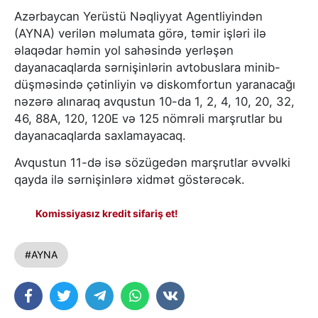
Azərbaycan Yerüstü Nəqliyyat Agentliyindən
(AYNA) verilən məlumata görə, təmir işləri ilə
əlaqədar həmin yol sahəsində yerləşən
dayanacaqlarda sərnişinlərin avtobuslara minib-
düşməsində çətinliyin və diskomfortun yaranacağı
nəzərə alınaraq avqustun 10-da 1, 2, 4, 10, 20, 32,
46, 88A, 120, 120E və 125 nömrəli marşrutlar bu
dayanacaqlarda saxlamayacaq.
Avqustun 11-də isə sözügedən marşrutlar əvvəlki
qayda ilə sərnişinlərə xidmət göstərəcək.
Komissiyasız kredit sifariş et!
#AYNA