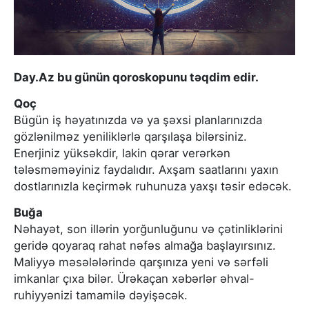
Day.Az bu günün qoroskopunu təqdim edir.
Qoç
Bügün iş həyatınızda və ya şəxsi planlarınızda
gözlənilməz yeniliklərlə qarşılaşa bilərsiniz.
Enerjiniz yüksəkdir, lakin qərar verərkən
tələsməməyiniz faydalıdır. Axşam saatlarını yaxın
dostlarınızla keçirmək ruhunuza yaxşı təsir edəcək.
Buğa
Nəhayət, son illərin yorğunluğunu və çətinliklərini
geridə qoyaraq rahat nəfəs almağa başlayırsınız.
Maliyyə məsələlərində qarşınıza yeni və sərfəli
imkanlar çıxa bilər. Ürəkaçan xəbərlər əhval-
ruhiyyənizi tamamilə dəyişəcək.