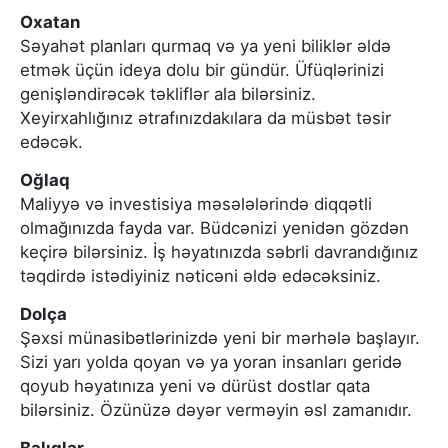
Oxatan
Səyahət planları qurmaq və ya yeni biliklər əldə
etmək üçün ideya dolu bir gündür. Üfüqlərinizi
genişləndirəcək təkliflər ala bilərsiniz.
Xeyirxahlığınız ətrafınızdakılara da müsbət təsir
edəcək.
Oğlaq
Maliyyə və investisiya məsələlərində diqqətli
olmağınızda fayda var. Büdcənizi yenidən gözdən
keçirə bilərsiniz. İş həyatınızda səbrli davrandığınız
təqdirdə istədiyiniz nəticəni əldə edəcəksiniz.
Dolça
Şəxsi münasibətlərinizdə yeni bir mərhələ başlayır.
Sizi yarı yolda qoyan və ya yoran insanları geridə
qoyub həyatınıza yeni və dürüst dostlar qata
bilərsiniz. Özünüzə dəyər verməyin əsl zamanıdır.