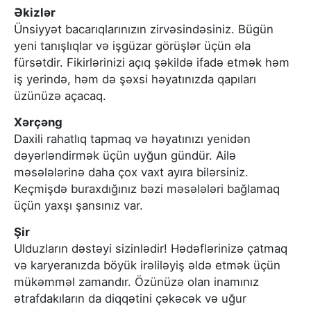
Əkizlər
Ünsiyyət bacarıqlarınızın zirvəsindəsiniz. Bügün
yeni tanışlıqlar və işgüzar görüşlər üçün əla
fürsətdir. Fikirlərinizi açıq şəkildə ifadə etmək həm
iş yerində, həm də şəxsi həyatınızda qapıları
üzünüzə açacaq.
Xərçəng
Daxili rahatlıq tapmaq və həyatınızı yenidən
dəyərləndirmək üçün uyğun gündür. Ailə
məsələlərinə daha çox vaxt ayıra bilərsiniz.
Keçmişdə buraxdığınız bəzi məsələləri bağlamaq
üçün yaxşı şansınız var.
Şir
Ulduzların dəstəyi sizinlədir! Hədəflərinizə çatmaq
və karyeranızda böyük irəliləyiş əldə etmək üçün
mükəmməl zamandır. Özünüzə olan inamınız
ətrafdakıların da diqqətini çəkəcək və uğur