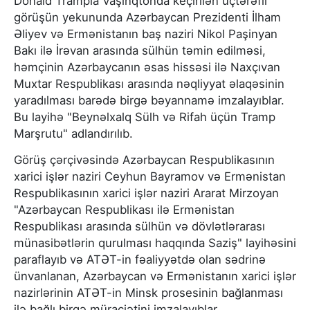
Donald Trampla Vaşinqtonda keçirilən üçtərəfli
görüşün yekununda Azərbaycan Prezidenti İlham
Əliyev və Ermənistanın baş naziri Nikol Paşinyan
Bakı ilə İrəvan arasında sülhün təmin edilməsi,
həmçinin Azərbaycanın əsas hissəsi ilə Naxçıvan
Muxtar Respublikası arasında nəqliyyat əlaqəsinin
yaradılması barədə birgə bəyannamə imzalayıblar.
Bu layihə "Beynəlxalq Sülh və Rifah üçün Tramp
Marşrutu" adlandırılıb.
Görüş çərçivəsində Azərbaycan Respublikasının
xarici işlər naziri Ceyhun Bayramov və Ermənistan
Respublikasının xarici işlər naziri Ararat Mirzoyan
"Azərbaycan Respublikası ilə Ermənistan
Respublikası arasında sülhün və dövlətlərarası
münasibətlərin qurulması haqqında Saziş" layihəsini
paraflayıb və ATƏT-in fəaliyyətdə olan sədrinə
ünvanlanan, Azərbaycan və Ermənistanın xarici işlər
nazirlərinin ATƏT-in Minsk prosesinin bağlanması
ilə bağlı birgə müraciətini imzalayıblar.