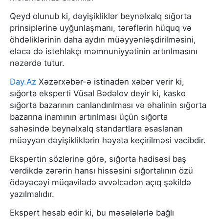
Qeyd olunub ki, dəyişikliklər beynəlxalq sığorta
prinsiplərinə uyğunlaşmanı, tərəflərin hüquq və
öhdəliklərinin daha aydın müəyyənləşdirilməsini,
eləcə də istehlakçı məmnuniyyətinin artırılmasını
nəzərdə tutur.
Day.Az
Xəzərxəbər-ə istinadən xəbər verir ki,
sığorta eksperti Vüsal Bədəlov deyir ki, kasko
sığorta bazarının canlandırılması və əhalinin sığorta
bazarına inamının artırılması üçün sığorta
sahəsində beynəlxalq standartlara əsaslanan
müəyyən dəyişikliklərin həyata keçirilməsi vacibdir.
Ekspertin sözlərinə görə, sığorta hadisəsi baş
verdikdə zərərin hansı hissəsini sığortalının özü
ödəyəcəyi müqavilədə əvvəlcədən açıq şəkildə
yazılmalıdır.
Ekspert hesab edir ki, bu məsələlərlə bağlı