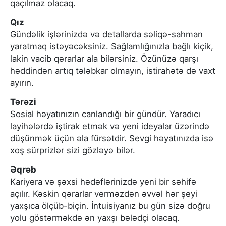
qaçılmaz olacaq.
Qız
Gündəlik işlərinizdə və detallarda səliqə-sahman
yaratmaq istəyəcəksiniz. Sağlamlığınızla bağlı kiçik,
lakin vacib qərarlar ala bilərsiniz. Özünüzə qarşı
həddindən artıq tələbkar olmayın, istirahətə də vaxt
ayırın.
Tərəzi
Sosial həyatınızın canlandığı bir gündür. Yaradıcı
layihələrdə iştirak etmək və yeni ideyalar üzərində
düşünmək üçün əla fürsətdir. Sevgi həyatınızda isə
xoş sürprizlər sizi gözləyə bilər.
Əqrəb
Kariyera və şəxsi hədəflərinizdə yeni bir səhifə
açılır. Kəskin qərarlar verməzdən əvvəl hər şeyi
yaxşıca ölçüb-biçin. İntuisiyanız bu gün sizə doğru
yolu göstərməkdə ən yaxşı bələdçi olacaq.