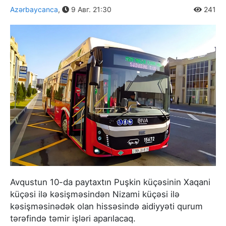
Azərbaycanca
,
9 Авг. 21:30
241
Avqustun 10-da paytaxtın Puşkin küçəsinin Xaqani
küçəsi ilə kəsişməsindən Nizami küçəsi ilə
kəsişməsinədək olan hissəsində aidiyyəti qurum
tərəfində təmir işləri aparılacaq.