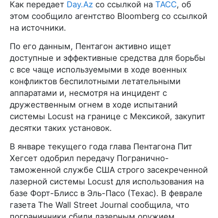
Как передает
Day.Az
со ссылкой на
ТАСС
, об
этом сообщило агентство Bloomberg со ссылкой
на источники.
По его данным, Пентагон активно ищет
доступные и эффективные средства для борьбы
с все чаще используемыми в ходе военных
конфликтов беспилотными летательными
аппаратами и, несмотря на инцидент с
дружественным огнем в ходе испытаний
системы Locust на границе с Мексикой, закупит
десятки таких установок.
В январе текущего года глава Пентагона Пит
Хегсет одобрил передачу Погранично-
таможенной службе США строго засекреченной
лазерной системы Locust для использования на
базе Форт-Блисс в Эль-Пасо (Техас). В феврале
газета The Wall Street Journal сообщила, что
пограничники сбили лазерным оружием