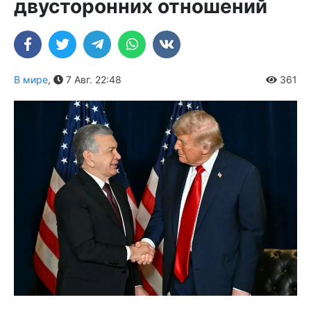
двусторонних отношений
В мире
,
7 Авг. 22:48
361