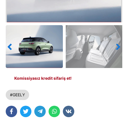
Komissiyasız kredit sifariş et!
#GEELY