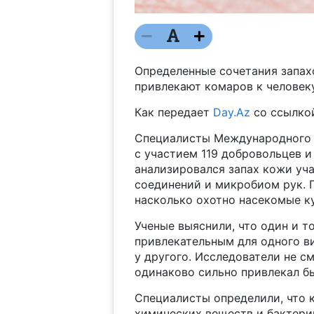
Определенные сочетания запах
привлекают комаров к человеку
Как передает
Day.Az
со ссылко
Специалисты Международного 
с участием 119 добровольцев и
анализировался запах кожи уча
соединений и микробиом рук. 
насколько охотно насекомые к
Ученые выяснили, что один и т
привлекательным для одного ви
у другого. Исследователи не с
одинаково сильно привлекал б
Специалисты определили, что
химических веществ и бактери