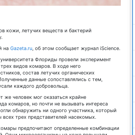
ов кожи, летучих веществ и бактерий
.
й на
Gazeta.ru
, об этом сообщает журнал iScience.
университета Флориды провели эксперимент
 трех видов комаров. В ходе него
стников, состав летучих органических
Полученные данные сопоставлялись с тем,
усали каждого добровольца.
от же человек мог оказаться крайне
да комаров, но почти не вызывать интереса
могли обнаружить ни одного участника, который
ы всех трех представителей насекомых.
 комары предпочитают определенные комбинации
й. Одни микроорганизмы на коже повышали