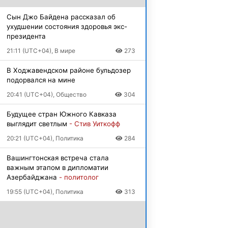
Сын Джо Байдена рассказал об
ухудшении состояния здоровья экс-
президента
21:11 (UTC+04), В мире
273
В Ходжавендском районе бульдозер
подорвался на мине
20:41 (UTC+04), Общество
304
Будущее стран Южного Кавказа
выглядит светлым
- Стив Уиткофф
20:21 (UTC+04), Политика
284
Вашингтонская встреча стала
важным этапом в дипломатии
Азербайджана
- политолог
19:55 (UTC+04), Политика
313