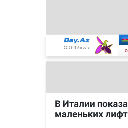
22:59, 8 Августа
О
В Италии показа
маленьких лиф