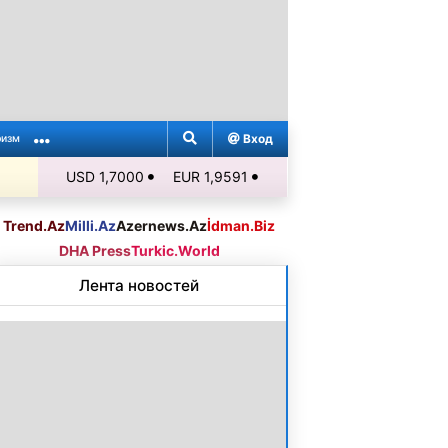
Вход
ризм
USD 1,7000
EUR 1,9591
Trend.Az
Milli.Az
Azernews.Az
İdman.Biz
DHA Press
Turkic.World
Лента новостей