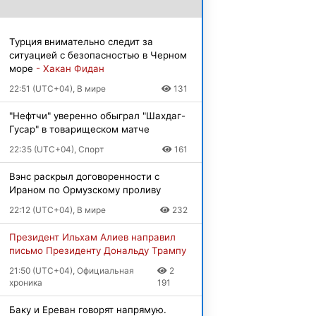
Турция внимательно следит за
ситуацией с безопасностью в Черном
море
- Хакан Фидан
22:51 (UTC+04), В мире
131
"Нефтчи" уверенно обыграл "Шахдаг-
Гусар" в товарищеском матче
22:35 (UTC+04), Спорт
161
Вэнс раскрыл договоренности с
Ираном по Ормузскому проливу
22:12 (UTC+04), В мире
232
Президент Ильхам Алиев направил
письмо Президенту Дональду Трампу
21:50 (UTC+04), Официальная
2
хроника
191
Баку и Ереван говорят напрямую.