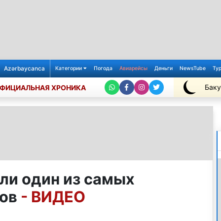
Azərbaycanca
Категории
Погода
Авиарейсы
Деньги
NewsTube
Ту
Баку
ФИЦИАЛЬНАЯ ХРОНИКА
+28℃
ли один из самых
тов
- ВИДЕО