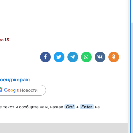
а 1$
ссенджерах:
е текст и сообщите нам, нажав
Ctrl
+
Enter
на