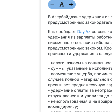
В Азербайджане удержания из з
предусмотренных законодатель
Как сообщает
Day.Az
со ссылк
удержания из зарплаты работни
письменного согласия либо на
предусмотренных законом. Кро
произвести удержания в следу
- налоги, взносы на социально
- суммы, указанные в исполнит
- возмещение ущерба, причинен
случаев полной материальной о
превышает среднемесячную зар
- удержание оплаты за неотраб
отпуск авансом и уволился до 
- неиспользованная и не возвр
командировку;