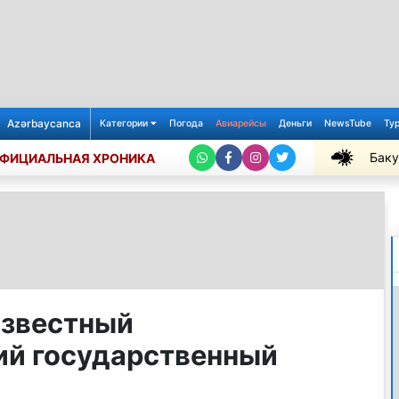
Azərbaycanca
Категории
Погода
Авиарейсы
Деньги
NewsTube
Ту
Баку
ФИЦИАЛЬНАЯ ХРОНИКА
+29℃
известный
ий государственный