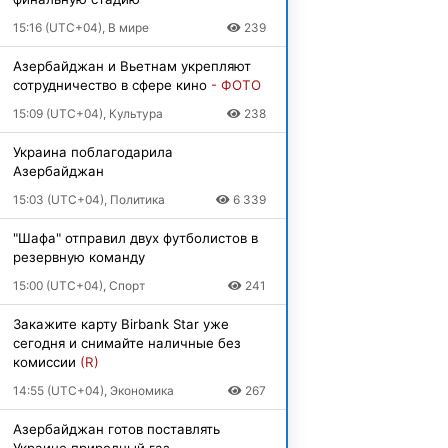
15:16 (UTC+04), В мире
239
Азербайджан и Вьетнам укрепляют
сотрудничество в сфере кино
- ФОТО
15:09 (UTC+04), Культура
238
Украина поблагодарила
Азербайджан
15:03 (UTC+04), Политика
6 339
"Шафа" отправил двух футболистов в
резервную команду
15:00 (UTC+04), Спорт
241
Закажите карту Birbank Star уже
сегодня и снимайте наличные без
комиссии
(R)
14:55 (UTC+04), Экономика
267
Азербайджан готов поставлять
Украине природный газ