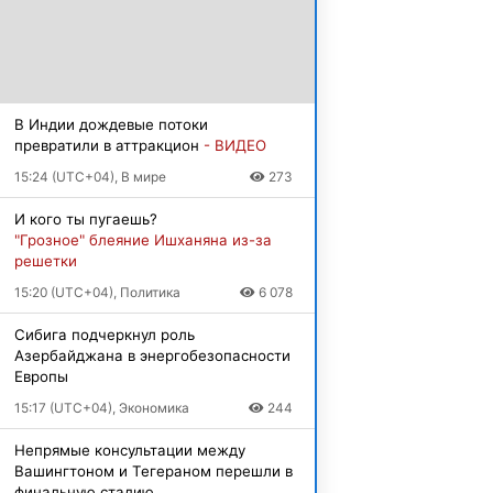
В Индии дождевые потоки
превратили в аттракцион
- ВИДЕО
15:24 (UTC+04), В мире
273
И кого ты пугаешь?
"Грозное" блеяние Ишханяна из-за
решетки
15:20 (UTC+04), Политика
6 078
Сибига подчеркнул роль
Азербайджана в энергобезопасности
Европы
15:17 (UTC+04), Экономика
244
Непрямые консультации между
Вашингтоном и Тегераном перешли в
финальную стадию