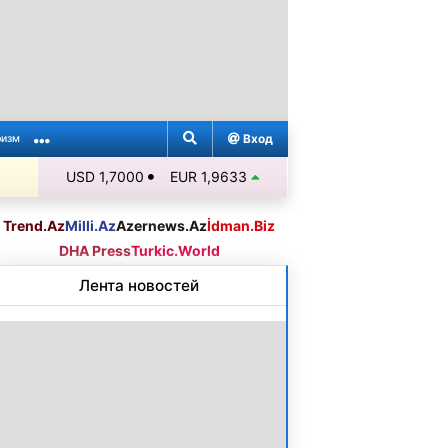
Вход
ризм
USD 1,7000
EUR 1,9633
Trend.Az
Milli.Az
Azernews.Az
İdman.Biz
DHA Press
Turkic.World
Лента новостей