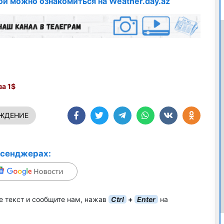
ой можно ознакомиться на Weather.day.az
а 1$
ЕЖДЕНИЕ
ссенджерах:
е текст и сообщите нам, нажав
Ctrl
+
Enter
на