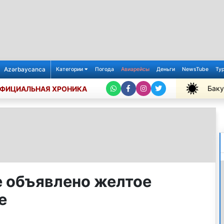
Azərbaycanca
Категории
Погода
Авиарейсы
Деньги
NewsTube
Ту
Баку
ФИЦИАЛЬНАЯ ХРОНИКА
+32℃
 объявлено желтое
е