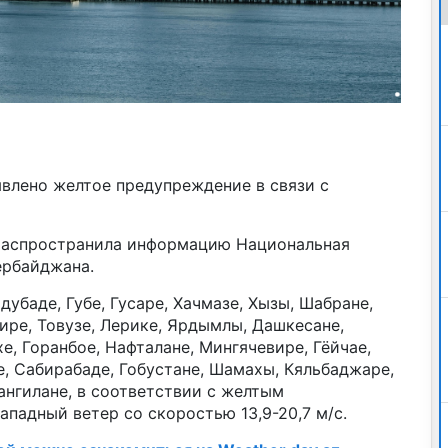
явлено желтое предупреждение в связи с
 распространила информацию Национальная
ербайджана.
убаде, Губе, Гусаре, Хачмазе, Хызы, Шабране,
кире, Товузе, Лерике, Ярдымлы, Дашкесане,
хе, Горанбое, Нафталане, Мингячевире, Гёйчае,
е, Сабирабаде, Гобустане, Шамахы, Кяльбаджаре,
ангилане, в соответствии с желтым
ападный ветер со скоростью 13,9-20,7 м/с.