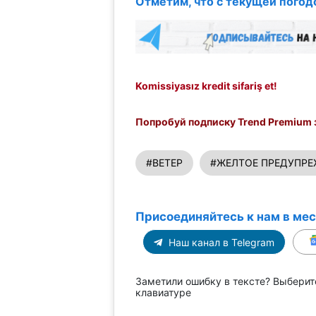
Отметим, что с текущей погод
Komissiyasız kredit sifariş et!
Попробуй подписку Trend Premium з
#ВЕТЕР
#ЖЕЛТОЕ ПРЕДУПР
Присоединяйтесь к нам в ме
Наш канал в Telegram
Заметили ошибку в тексте? Выберит
клавиатуре