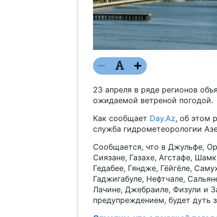
23 апреля в ряде регионов объ
ожидаемой ветреной погодой.
Как сообщает
Day.Az
, об этом
служба гидрометеорологии Аз
Сообщается, что в Джульфе, Орд
Сиязане, Газахе, Агстафе, Шам
Гедабее, Гяндже, Гёйгёле, Саму
Гаджигабуле, Нефтчале, Сальян
Лачине, Джебраиле, Физули и З
предупреждением, будет дуть з