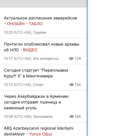
Актуальное расписание авиарейсов
- ОНЛАЙН - ТАБЛО
10:25 (UTC+04), Туризм
Пентагон опубликовал новые архивы
об НЛО
- ВИДЕО
10:17 (UTC+04), Это интересно
139
Сегодня стартует "Переплывем
Куру?! 5" в Мингячевире
10:12 (UTC+04), Спорт
156
Через Азербайджан в Армению
сегодня отправят пшеницу и
каменный уголь
10:06 (UTC+04), Экономика
166
ABŞ Azərbaycanın regional liderliyini
dəstəkləyir
- Yunus Oğuz