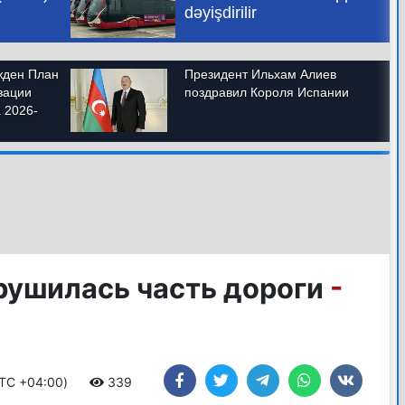
рушилась часть дороги
-
UTC +04:00)
339