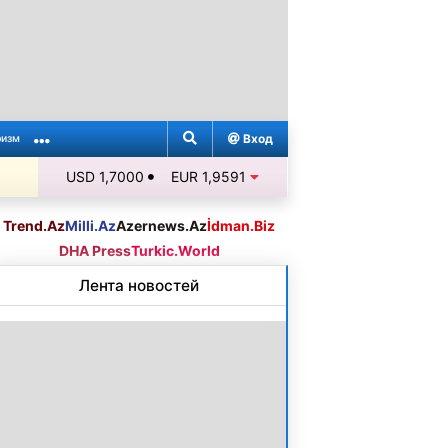
Вход
ризм
USD 1,7000
EUR 1,9591
Trend.Az
Milli.Az
Azernews.Az
İdman.Biz
DHA Press
Turkic.World
Лента новостей