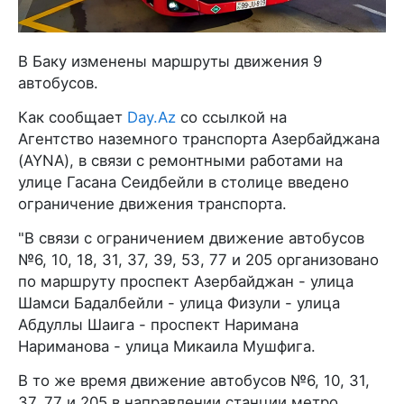
В Баку изменены маршруты движения 9
автобусов.
Как сообщает
Day.Az
со ссылкой на
Агентство наземного транспорта Азербайджана
(AYNA), в связи с ремонтными работами на
улице Гасана Сеидбейли в столице введено
ограничение движения транспорта.
"В связи с ограничением движение автобусов
№6, 10, 18, 31, 37, 39, 53, 77 и 205 организовано
по маршруту проспект Азербайджан - улица
Шамси Бадалбейли - улица Физули - улица
Абдуллы Шаига - проспект Наримана
Нариманова - улица Микаила Мушфига.
В то же время движение автобусов №6, 10, 31,
37, 77 и 205 в направлении станции метро