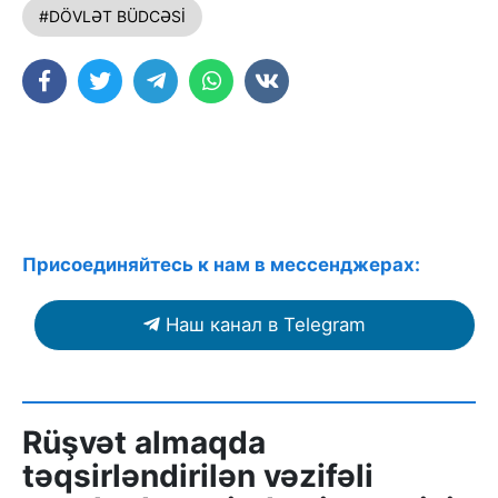
#DÖVLƏT BÜDCƏSİ
Присоединяйтесь к нам в мессенджерах:
Наш канал в Telegram
Rüşvət almaqda
təqsirləndirilən vəzifəli