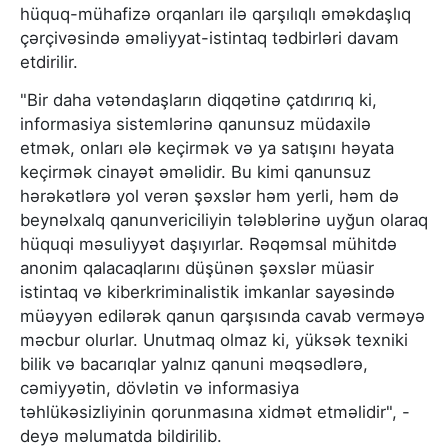
hüquq-mühafizə orqanları ilə qarşılıqlı əməkdaşlıq
çərçivəsində əməliyyat-istintaq tədbirləri davam
etdirilir.
"Bir daha vətəndaşların diqqətinə çatdırırıq ki,
informasiya sistemlərinə qanunsuz müdaxilə
etmək, onları ələ keçirmək və ya satışını həyata
keçirmək cinayət əməlidir. Bu kimi qanunsuz
hərəkətlərə yol verən şəxslər həm yerli, həm də
beynəlxalq qanunvericiliyin tələblərinə uyğun olaraq
hüquqi məsuliyyət daşıyırlar. Rəqəmsal mühitdə
anonim qalacaqlarını düşünən şəxslər müasir
istintaq və kiberkriminalistik imkanlar sayəsində
müəyyən edilərək qanun qarşısında cavab verməyə
məcbur olurlar. Unutmaq olmaz ki, yüksək texniki
bilik və bacarıqlar yalnız qanuni məqsədlərə,
cəmiyyətin, dövlətin və informasiya
təhlükəsizliyinin qorunmasına xidmət etməlidir", -
deyə məlumatda bildirilib.