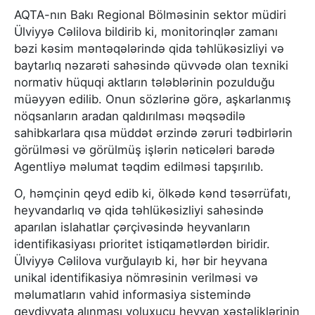
AQTA-nın Bakı Regional Bölməsinin sektor müdiri
Ülviyyə Cəlilova bildirib ki, monitorinqlər zamanı
bəzi kəsim məntəqələrində qida təhlükəsizliyi və
baytarlıq nəzarəti sahəsində qüvvədə olan texniki
normativ hüquqi aktların tələblərinin pozulduğu
müəyyən edilib. Onun sözlərinə görə, aşkarlanmış
nöqsanların aradan qaldırılması məqsədilə
sahibkarlara qısa müddət ərzində zəruri tədbirlərin
görülməsi və görülmüş işlərin nəticələri barədə
Agentliyə məlumat təqdim edilməsi tapşırılıb.
O, həmçinin qeyd edib ki, ölkədə kənd təsərrüfatı,
heyvandarlıq və qida təhlükəsizliyi sahəsində
aparılan islahatlar çərçivəsində heyvanların
identifikasiyası prioritet istiqamətlərdən biridir.
Ülviyyə Cəlilova vurğulayıb ki, hər bir heyvana
unikal identifikasiya nömrəsinin verilməsi və
məlumatların vahid informasiya sistemində
qeydiyyata alınması yoluxucu heyvan xəstəliklərinin