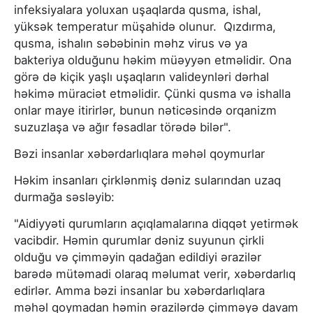
infeksiyalara yoluxan uşaqlarda qusma, ishal,
yüksək temperatur müşahidə olunur. Qızdırma,
qusma, ishalın səbəbinin məhz virus və ya
bakteriya olduğunu həkim müəyyən etməlidir. Ona
görə də kiçik yaşlı uşaqların valideynləri dərhal
həkimə müraciət etməlidir. Çünki qusma və ishalla
onlar maye itirirlər, bunun nəticəsində orqanizm
suzuzlaşa və ağır fəsadlar törədə bilər".
Bəzi insanlar xəbərdarlıqlara məhəl qoymurlar
Həkim insanları çirklənmiş dəniz sularından uzaq
durmağa səsləyib:
"Aidiyyəti qurumların açıqlamalarına diqqət yetirmək
vacibdir. Həmin qurumlar dəniz suyunun çirkli
olduğu və çimməyin qadağan edildiyi ərazilər
barədə mütəmadi olaraq məlumat verir, xəbərdarlıq
edirlər. Amma bəzi insanlar bu xəbərdarlıqlara
məhəl qoymadan həmin ərazilərdə çimməyə davam