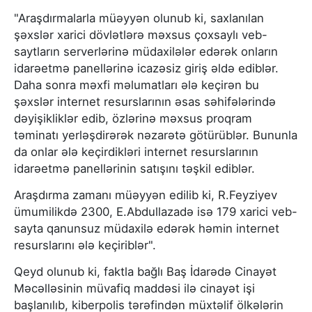
"Araşdırmalarla müəyyən olunub ki, saxlanılan
şəxslər xarici dövlətlərə məxsus çoxsaylı veb-
saytların serverlərinə müdaxilələr edərək onların
idarəetmə panellərinə icazəsiz giriş əldə ediblər.
Daha sonra məxfi məlumatları ələ keçirən bu
şəxslər internet resurslarının əsas səhifələrində
dəyişikliklər edib, özlərinə məxsus proqram
təminatı yerləşdirərək nəzarətə götürüblər. Bununla
da onlar ələ keçirdikləri internet resurslarının
idarəetmə panellərinin satışını təşkil ediblər.
Araşdırma zamanı müəyyən edilib ki, R.Feyziyev
ümumilikdə 2300, E.Abdullazadə isə 179 xarici veb-
sayta qanunsuz müdaxilə edərək həmin internet
resurslarını ələ keçiriblər".
Qeyd olunub ki, faktla bağlı Baş İdarədə Cinayət
Məcəlləsinin müvafiq maddəsi ilə cinayət işi
başlanılıb, kiberpolis tərəfindən müxtəlif ölkələrin