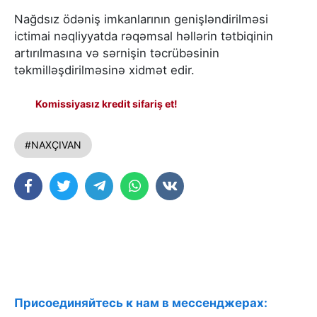
Nağdsız ödəniş imkanlarının genişləndirilməsi
ictimai nəqliyyatda rəqəmsal həllərin tətbiqinin
artırılmasına və sərnişin təcrübəsinin
təkmilləşdirilməsinə xidmət edir.
Komissiyasız kredit sifariş et!
#NAXÇIVAN
Присоединяйтесь к нам в мессенджерах: