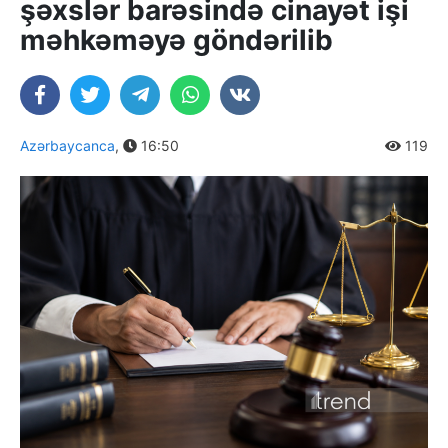
şəxslər barəsində cinayət işi
məhkəməyə göndərilib
Azərbaycanca
,
16:50
119