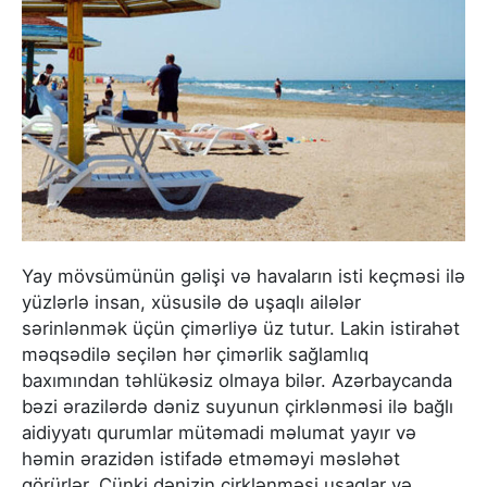
Yay mövsümünün gəlişi və havaların isti keçməsi ilə
yüzlərlə insan, xüsusilə də uşaqlı ailələr
sərinlənmək üçün çimərliyə üz tutur. Lakin istirahət
məqsədilə seçilən hər çimərlik sağlamlıq
baxımından təhlükəsiz olmaya bilər. Azərbaycanda
bəzi ərazilərdə dəniz suyunun çirklənməsi ilə bağlı
aidiyyatı qurumlar mütəmadi məlumat yayır və
həmin ərazidən istifadə etməməyi məsləhət
görürlər. Çünki dənizin çirklənməsi uşaqlar və