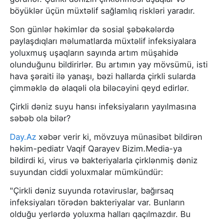
böyüklər üçün müxtəlif sağlamlıq riskləri yaradır.
Son günlər həkimlər də sosial şəbəkələrdə
paylaşdıqları məlumatlarda müxtəlif infeksiyalara
yoluxmuş uşaqların sayında artım müşahidə
olunduğunu bildirirlər. Bu artımın yay mövsümü, isti
hava şəraiti ilə yanaşı, bəzi hallarda çirkli sularda
çimməklə də əlaqəli ola biləcəyini qeyd edirlər.
Çirkli dəniz suyu hansı infeksiyaların yayılmasına
səbəb ola bilər?
Day.Az
xəbər verir ki, mövzuya münasibət bildirən
həkim-pediatr Vaqif Qarayev Bizim.Media-ya
bildirdi ki, virus və bakteriyalarla çirklənmiş dəniz
suyundan ciddi yoluxmalar mümkündür:
"Çirkli dəniz suyunda rotaviruslar, bağırsaq
infeksiyaları törədən bakteriyalar var. Bunların
olduğu yerlərdə yoluxma halları qaçılmazdır. Bu