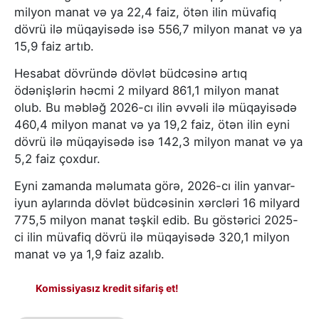
milyon manat və ya 22,4 faiz, ötən ilin müvafiq
dövrü ilə müqayisədə isə 556,7 milyon manat və ya
15,9 faiz artıb.
Hesabat dövründə dövlət büdcəsinə artıq
ödənişlərin həcmi 2 milyard 861,1 milyon manat
olub. Bu məbləğ 2026-cı ilin əvvəli ilə müqayisədə
460,4 milyon manat və ya 19,2 faiz, ötən ilin eyni
dövrü ilə müqayisədə isə 142,3 milyon manat və ya
5,2 faiz çoxdur.
Eyni zamanda məlumata görə, 2026-cı ilin yanvar-
iyun aylarında dövlət büdcəsinin xərcləri 16 milyard
775,5 milyon manat təşkil edib. Bu göstərici 2025-
ci ilin müvafiq dövrü ilə müqayisədə 320,1 milyon
manat və ya 1,9 faiz azalıb.
Komissiyasız kredit sifariş et!