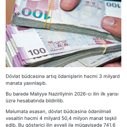
Dövlət büdcəsinə artıq ödənişlərin həcmi 3 milyard
manata yaxınlaşıb.
Bu barədə Maliyyə Nazirliyinin 2026-cı ilin ilk yarısı
üzrə hesabatında bildirilib.
Məlumata əsasən, dövlət büdcəsinə ödənilməli
vəsaitin həcmi 4 milyard 50,4 milyon manat təşkil
edib. Bu göstərici ilin əvvəli ilə müqayisədə 741,6