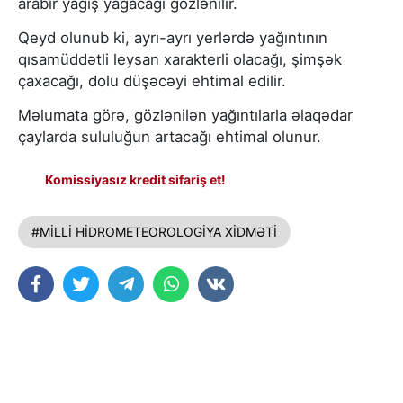
arabir yağış yağacağı gözlənilir.
Qeyd olunub ki, ayrı-ayrı yerlərdə yağıntının
qısamüddətli leysan xarakterli olacağı, şimşək
çaxacağı, dolu düşəcəyi ehtimal edilir.
Məlumata görə, gözlənilən yağıntılarla əlaqədar
çaylarda sululuğun artacağı ehtimal olunur.
Komissiyasız kredit sifariş et!
#MİLLİ HİDROMETEOROLOGİYA XİDMƏTİ