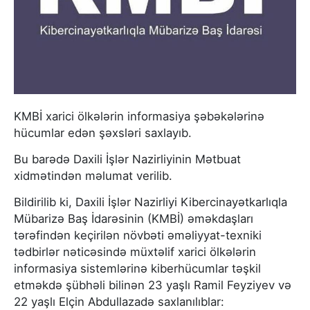
KMBİ xarici ölkələrin informasiya şəbəkələrinə
hücumlar edən şəxsləri saxlayıb.
Bu barədə Daxili İşlər Nazirliyinin Mətbuat
xidmətindən məlumat verilib.
Bildirilib ki, Daxili İşlər Nazirliyi Kibercinayətkarlıqla
Mübarizə Baş İdarəsinin (KMBİ) əməkdaşları
tərəfindən keçirilən növbəti əməliyyat-texniki
tədbirlər nəticəsində müxtəlif xarici ölkələrin
informasiya sistemlərinə kiberhücumlar təşkil
etməkdə şübhəli bilinən 23 yaşlı Ramil Feyziyev və
22 yaşlı Elçin Abdullazadə saxlanılıblar: