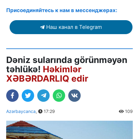
Присоединяйтесь к нам в мессенджерах:
Наш канал в Telegram
Dəniz sularında görünməyən
təhlükə!
Həkimlər
XƏBƏRDARLIQ edir
Azərbaycanca
,
17:29
109