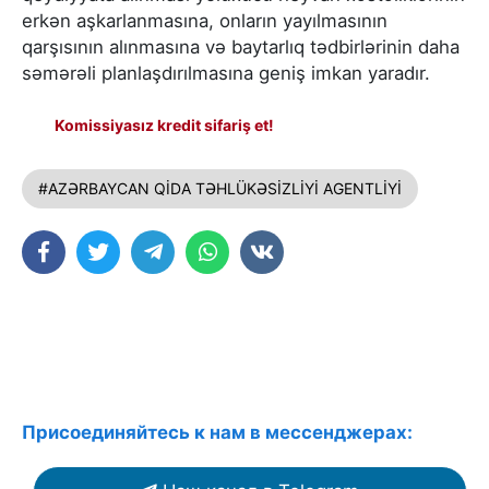
erkən aşkarlanmasına, onların yayılmasının
qarşısının alınmasına və baytarlıq tədbirlərinin daha
səmərəli planlaşdırılmasına geniş imkan yaradır.
Komissiyasız kredit sifariş et!
#AZƏRBAYCAN QİDA TƏHLÜKƏSİZLİYİ AGENTLİYİ
Присоединяйтесь к нам в мессенджерах: