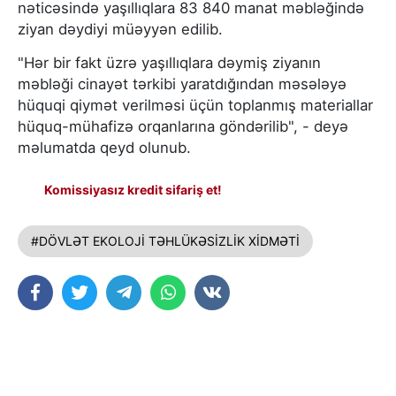
nəticəsində yaşıllıqlara 83 840 manat məbləğində
ziyan dəydiyi müəyyən edilib.
"Hər bir fakt üzrə yaşıllıqlara dəymiş ziyanın
məbləği cinayət tərkibi yaratdığından məsələyə
hüquqi qiymət verilməsi üçün toplanmış materiallar
hüquq-mühafizə orqanlarına göndərilib", - deyə
məlumatda qeyd olunub.
Komissiyasız kredit sifariş et!
#DÖVLƏT EKOLOJİ TƏHLÜKƏSİZLİK XİDMƏTİ