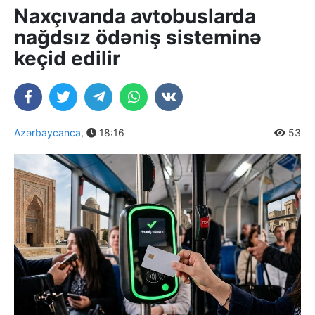
Naxçıvanda avtobuslarda
nağdsız ödəniş sisteminə
keçid edilir
Azərbaycanca
,
18:16
53