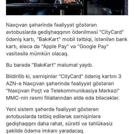
Naxçıvan şəhərində fəaliyyət göstərən
avtobuslarda gedişhaqqının ödənilməsi "CityCard"
ödəniş kartı, "BakıKart" mobil tətbiqi, istənilən bank
kartı, eləcə də "Apple Pay" və "Google Pay"
vasitəsilə mümkün olacaq.
Bu barədə "BakıKart" məlumat yayıb.
Bildirilib ki, sərnişinlər "CityCard" ödəniş kartını 3
AZN-ə Naxçıvan şəhərində fəaliyyət göstərən
"Naxçıvan Poçt və Telekommunikasiya Mərkəzi"
MMC-nin rəsmi filiallarından əldə edə biləcəklər.
Yeni sistem şəhərdə fəaliyyət göstərən
avtobuslarda tətbiq edilərək sərnişinlərə
gedişhaqqını daha rahat, sürətli və təhlükəsiz
şəkildə ödəmə imkanı yaradacaq.