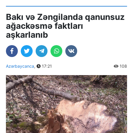
Bakı və Zəngilanda qanunsuz
ağackəsmə faktları
aşkarlanıb
Azərbaycanca
,
17:21
108