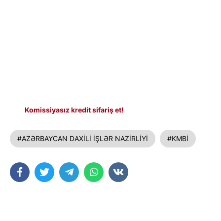
Komissiyasız kredit sifariş et!
#AZƏRBAYCAN DAXİLİ İŞLƏR NAZİRLİYİ
#KMBİ