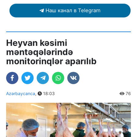
Наш канал в Telegram
Heyvan kəsimi
məntəqələrində
monitorinqlər aparılıb
Azərbaycanca
,
18:03
76