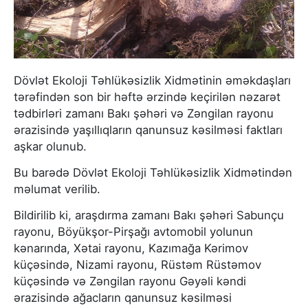
Dövlət Ekoloji Təhlükəsizlik Xidmətinin əməkdaşları
tərəfindən son bir həftə ərzində keçirilən nəzarət
tədbirləri zamanı Bakı şəhəri və Zəngilan rayonu
ərazisində yaşıllıqların qanunsuz kəsilməsi faktları
aşkar olunub.
Bu barədə Dövlət Ekoloji Təhlükəsizlik Xidmətindən
məlumat verilib.
Bildirilib ki, araşdırma zamanı Bakı şəhəri Sabunçu
rayonu, Böyükşor-Pirşağı avtomobil yolunun
kənarında, Xətai rayonu, Kazımağa Kərimov
küçəsində, Nizami rayonu, Rüstəm Rüstəmov
küçəsində və Zəngilan rayonu Gəyəli kəndi
ərazisində ağacların qanunsuz kəsilməsi