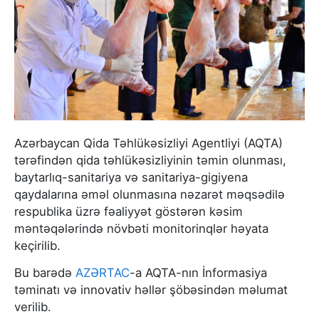
Azərbaycan Qida Təhlükəsizliyi Agentliyi (AQTA)
tərəfindən qida təhlükəsizliyinin təmin olunması,
baytarlıq-sanitariya və sanitariya-gigiyena
qaydalarına əməl olunmasına nəzarət məqsədilə
respublika üzrə fəaliyyət göstərən kəsim
məntəqələrində növbəti monitorinqlər həyata
keçirilib.
Bu barədə
AZƏRTAC
-a AQTA-nın İnformasiya
təminatı və innovativ həllər şöbəsindən məlumat
verilib.