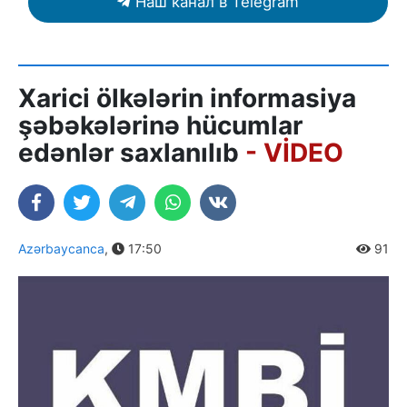
Наш канал в Telegram
Xarici ölkələrin informasiya
şəbəkələrinə hücumlar
edənlər saxlanılıb
- VİDEO
Azərbaycanca
,
17:50
91