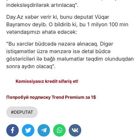
indeksləşdirilərək artırılacaq".
Day.Az xəbər verir ki, bunu deputat Vüqar
Bayramov deyib. O bildirib ki, bu 1 milyon 100 min
vətəndaşımızı əhatə edəcək:
"Bu xərclər büdcədə nəzərə alınacaq. Digər
istiqamətlər üzrə mənzərə isə detal büdcə
göstəriciləri ilə bağlı məlumatlar təqdim olunduqdan
sonra aydın olacaq".
Komissiyasız kredit sifariş et!
Попробуй подписку Trend Premium за 1$
#DEPUTAT