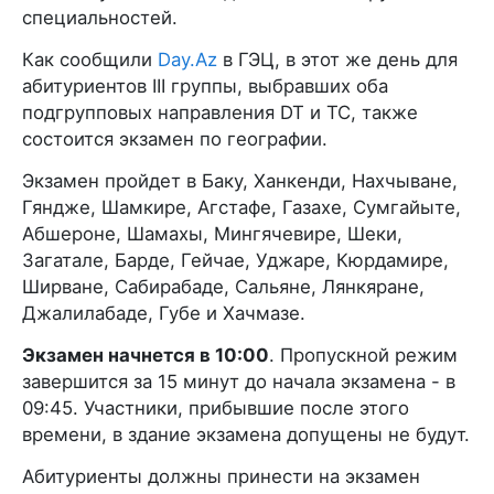
специальностей.
Как сообщили
Day.Az
в ГЭЦ, в этот же день для
абитуриентов III группы, выбравших оба
подгрупповых направления DT и TC, также
состоится экзамен по географии.
Экзамен пройдет в Баку, Ханкенди, Нахчыване,
Гяндже, Шамкире, Агстафе, Газахе, Сумгайыте,
Абшероне, Шамахы, Мингячевире, Шеки,
Загатале, Барде, Гейчае, Уджаре, Кюрдамире,
Ширване, Сабирабаде, Сальяне, Лянкяране,
Джалилабаде, Губе и Хачмазе.
Экзамен начнется в 10:00
. Пропускной режим
завершится за 15 минут до начала экзамена - в
09:45. Участники, прибывшие после этого
времени, в здание экзамена допущены не будут.
Абитуриенты должны принести на экзамен