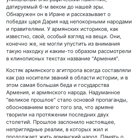
датируемый 6-м веком до нашей эры.
Обнаружен он в Иране и рассказывает о
победах царя Дария над непокорными народами
и правителями. У армянских историков, как
известно, свой, особый взгляд на вещи. Они,
конечно же, не могли упустить из внимания
такую находку и каким-то образом рассмотрели
в клинописных текстах название "Армения".
Костяк армянского агитпропа всегда составляли
как раз носители званий в области истории, и в
этом самая большая беда и государства
Армения, и армянского народа. Надуманное
"великое прошлое" стало основой пропаганды,
обоснованием всего того зла, что армяне
творили на протяжении последних двух
столетий. Прошлое заслонило настоящее,
неприглядные реалии, в которых жил и
продолжает жить армянский народ. Память о