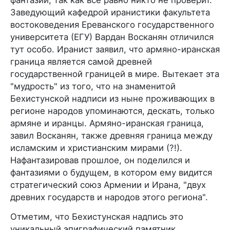
Заведующий кафедрой иранистики факультета
востоковедения Ереванского государственного
университета (ЕГУ) Вардан Восканян отличился
тут особо. Иранист заявил, что армяно-иранская
граница является самой древней
государственной границей в мире. Вытекает эта
"мудрость" из того, что на знаменитой
Бехистунской надписи из ныне проживающих в
регионе народов упоминаются, дескать, только
армяне и иранцы. Армяно-иранская граница,
завил Восканян, также древняя граница между
исламским и христианским мирами (?!).
Нафантазировав прошлое, он поделился и
фантазиями о будущем, в котором ему видится
стратегический союз Армении и Ирана, "двух
древних государств и народов этого региона".
Отметим, что Бехистунская надпись это
уникальный эпиграфический памятник,