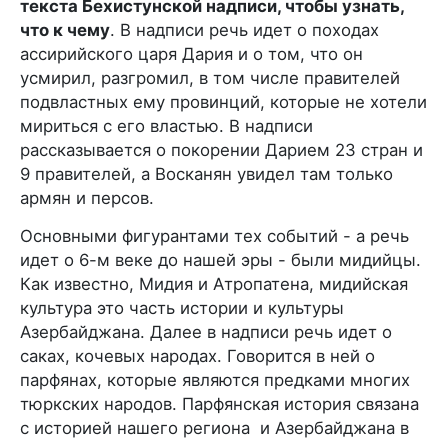
текста Бехистунской надписи, чтобы узнать,
что к чему
. В надписи речь идет о походах
ассирийского царя Дария и о том, что он
усмирил, разгромил, в том числе правителей
подвластных ему провинций, которые не хотели
мириться с его властью. В надписи
рассказывается о покорении Дарием 23 стран и
9 правителей, а Восканян увидел там только
армян и персов.
Основными фигурантами тех событий - а речь
идет о 6-м веке до нашей эры - были мидийцы.
Как известно, Мидия и Атропатена, мидийская
культура это часть истории и культуры
Азербайджана. Далее в надписи речь идет о
саках, кочевых народах. Говорится в ней о
парфянах, которые являются предками многих
тюркских народов. Парфянская история связана
с историей нашего региона и Азербайджана в