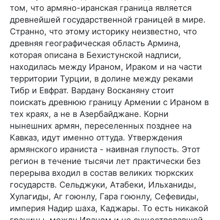
том, что армяно-иранская граница является
древнейшей государственной границей в мире.
Странно, что этому историку неизвестно, что
древняя географическая область Армина,
которая описана в Бехистунской надписи,
находилась между Ираном, Ираком и на части
территории Турции, в долине между реками
Тибр и Евфрат. Вардану Восканяну стоит
поискать древнюю границу Армении с Ираном в
тех краях, а не в Азербайджане. Корни
нынешних армян, переселенных позднее на
Кавказ, идут именно оттуда. Утверждения
армянского ираниста - наивная глупость. Этот
регион в течение тысячи лет практически без
перерыва входил в состав великих тюркских
государств. Сельджуки, Атабеки, Ильханиды,
Хулагиды, Аг гоюнлу, Гара гоюнлу, Сефевиды,
империя Надир шаха, Каджары. То есть никакой
границы между Ираном и не существовавшей