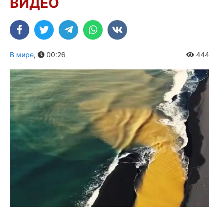
ВИДЕО
В мире
,
00:26
444