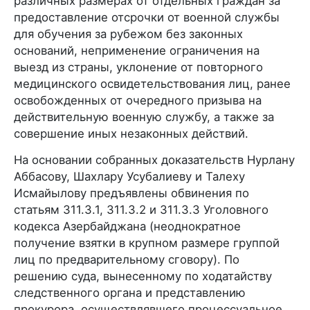
различных размерах от отдельных граждан за
предоставление отсрочки от военной службы
для обучения за рубежом без законных
оснований, неприменение ограничения на
выезд из страны, уклонение от повторного
медицинского освидетельствования лиц, ранее
освобожденных от очередного призыва на
действительную военную службу, а также за
совершение иных незаконных действий.
На основании собранных доказательств Нурлану
Аббасову, Шахлару Усубалиеву и Талеху
Исмайылову предъявлены обвинения по
статьям 311.3.1, 311.3.2 и 311.3.3 Уголовного
кодекса Азербайджана (неоднократное
получение взятки в крупном размере группой
лиц по предварительному сговору). По
решению суда, вынесенному по ходатайству
следственного органа и представлению
прокурора, осуществлявшего процессуальное