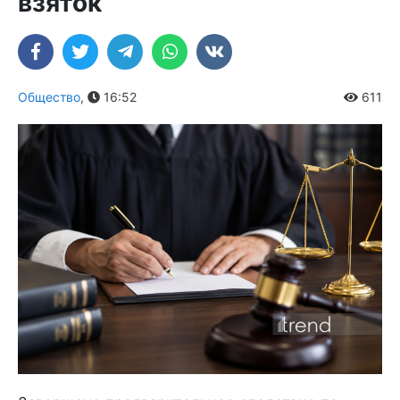
взяток
Общество
,
16:52
611