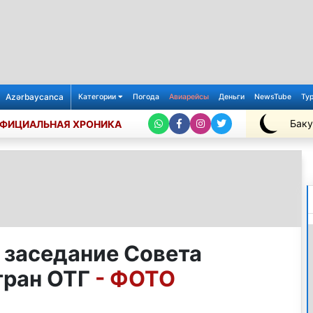
Azərbaycanca
Категории
Погода
Авиарейсы
Деньги
NewsTube
Ту
Баку
ФИЦИАЛЬНАЯ ХРОНИКА
+26℃
 заседание Совета
тран ОТГ
- ФОТО