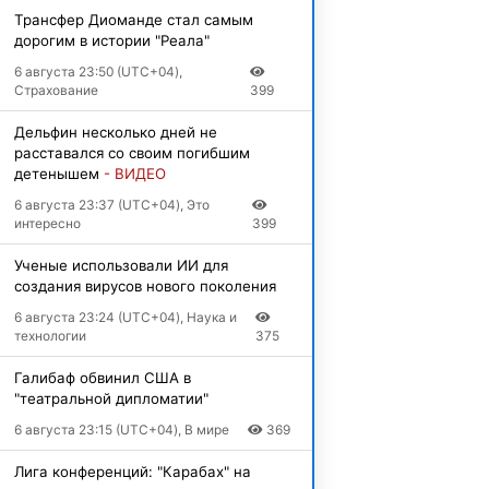
Трансфер Диоманде стал самым
дорогим в истории "Реала"
6 августа 23:50 (UTC+04),
Страхование
399
Дельфин несколько дней не
расставался со своим погибшим
детенышем
- ВИДЕО
6 августа 23:37 (UTC+04), Это
интересно
399
Ученые использовали ИИ для
создания вирусов нового поколения
6 августа 23:24 (UTC+04), Наука и
технологии
375
Галибаф обвинил США в
"театральной дипломатии"
6 августа 23:15 (UTC+04), В мире
369
Лига конференций: "Карабах" на