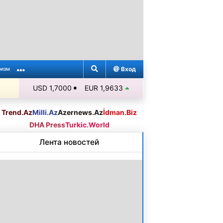
Вход
ризм
USD 1,7000
EUR 1,9633
Trend.Az
Milli.Az
Azernews.Az
İdman.Biz
DHA Press
Turkic.World
Лента новостей