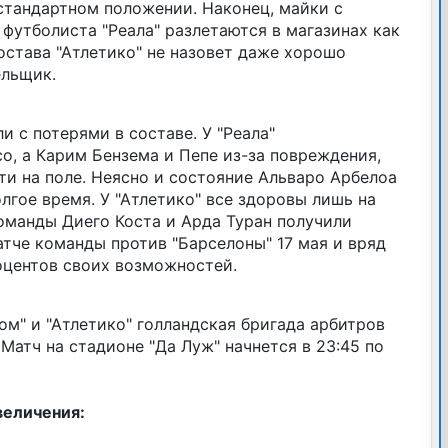
стандартном положении. Наконец, майки с
футболиста "Реала" разлетаются в магазинах как
остава "Атлетико" не назовет даже хорошо
ельщик.
и с потерями в составе. У "Реала"
о, а Карим Бензема и Пепе из-за повреждения,
йти на поле. Неясно и состояние Альваро Арбелоа
лгое время. У "Атлетико" все здоровы лишь на
оманды Диего Коста и Арда Туран получили
тче команды против "Барселоны" 17 мая и вряд
оцентов своих возможностей.
м" и "Атлетико" голландская бригада арбитров
Матч на стадионе "Да Луж" начнется в 23:45 по
величения: