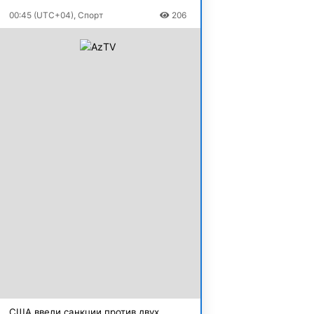
00:45 (UTC+04), Спорт
206
США ввели санкции против двух