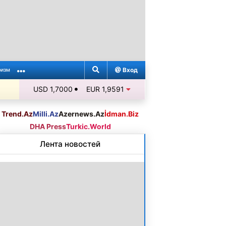
Вход
ризм
USD 1,7000
EUR 1,9591
Trend.Az
Milli.Az
Azernews.Az
İdman.Biz
DHA Press
Turkic.World
Лента новостей