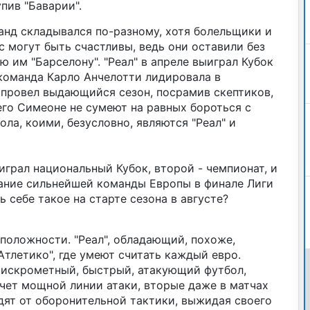
пив "Баварии".
анд складывался по-разному, хотя болельщики и
ас могут быть счастливы, ведь они оставили без
ю им "Барселону". "Реал" в апреле выиграл Кубок
 команда Карло Анчелотти лидировала в
 провел выдающийся сезон, посрамив скептиков,
го Симеоне не сумеют на равных бороться с
ла, коими, безусловно, являются "Реал" и
играл национальный Кубок, второй - чемпионат, и
вание сильнейшей команды Европы в финале Лиги
 себе такое на старте сезона в августе?
положности. "Реал", обладающий, похоже,
тлетико", где умеют считать каждый евро.
 искрометный, быстрый, атакующий футбол,
чет мощной линии атаки, вторые даже в матчах
одят от оборонительной тактики, выжидая своего