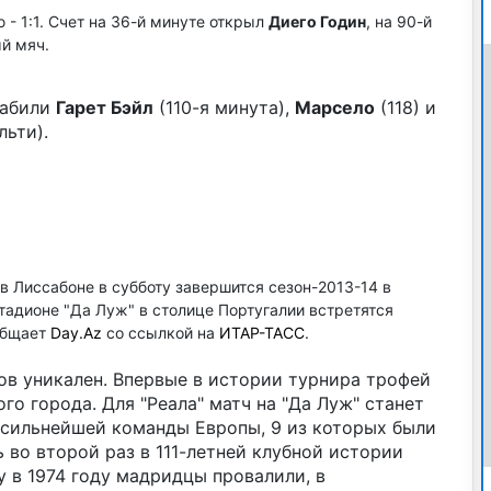
- 1:1. Счет на 36-й минуте открыл
Диего Годин
, на 90-й
й мяч.
забили
Гарет Бэйл
(110-я минута),
Марсело
(118) и
льти).
 Лиссабоне в субботу завершится сезон-2013-14 в
тадионе "Да Луж" в столице Португалии встретятся
ообщает
Day.Az
со ссылкой на
ИТАР-ТАСС
.
в уникален. Впервые в истории турнира трофей
го города. Для "Реала" матч на "Да Луж" станет
 сильнейшей команды Европы, 9 из которых были
 во второй раз в 111-летней клубной истории
 в 1974 году мадридцы провалили, в