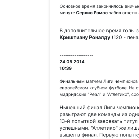
Основное время закончилось вничью 
минуте
Серхио Рамос
забил ответны
В дополнительное время голы 
Криштиану Роналду
(120 - пена
------------------
24.05.2014
10:39
Финальным матчем Лиги чемпионов в
европейском клубном футболе. На с
мадридские "Реал" и "Атлетико", с
Нынешний финал Лиги чемпионо
разыграют две команды из одно
13-й попыткой завоевать титул
успешными. "Атлетико" же лишь
вышел в финал. Первую попытку