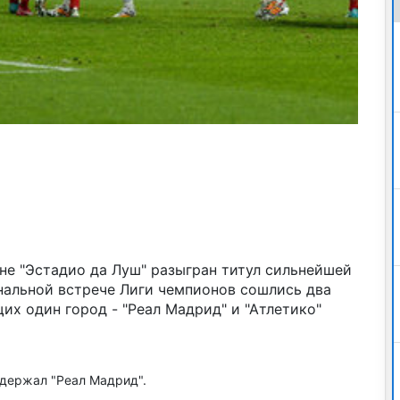
не "Эстадио да Луш" разыгран титул сильнейшей
нальной встрече Лиги чемпионов сошлись два
их один город - "Реал Мадрид" и "Атлетико"
одержал "Реал Мадрид".