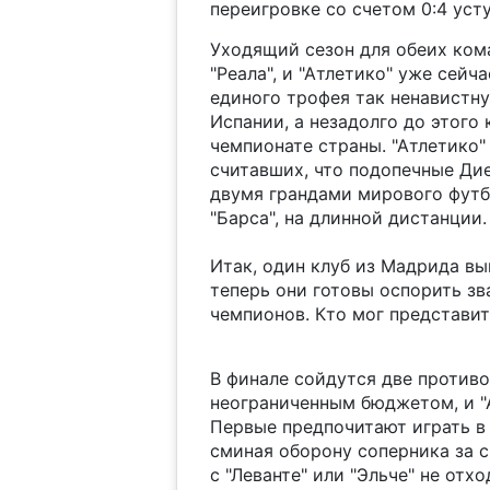
переигровке со счетом 0:4 усту
Уходящий сезон для обеих ком
"Реала", и "Атлетико" уже сейч
единого трофея так ненавистну
Испании, а незадолго до этого
чемпионате страны. "Атлетико"
считавших, что подопечные Дие
двумя грандами мирового футбо
"Барса", на длинной дистанции.
Итак, один клуб из Мадрида вы
теперь они готовы оспорить з
чемпионов. Кто мог представить
В финале сойдутся две противо
неограниченным бюджетом, и "А
Первые предпочитают играть в
сминая оборону соперника за с
с "Леванте" или "Эльче" не отх