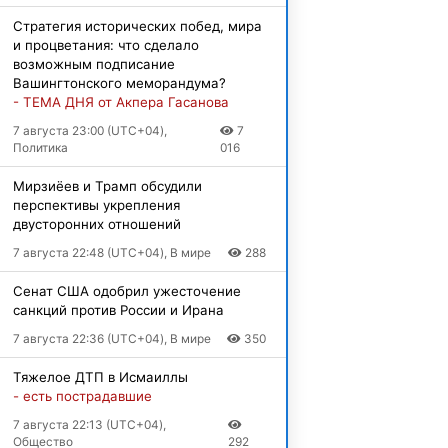
Стратегия исторических побед, мира
и процветания: что сделало
возможным подписание
Вашингтонского меморандума?
- ТЕМА ДНЯ от Акпера Гасанова
7 августа 23:00 (UTC+04),
7
Политика
016
Мирзиёев и Трамп обсудили
перспективы укрепления
двусторонних отношений
7 августа 22:48 (UTC+04), В мире
288
Сенат США одобрил ужесточение
санкций против России и Ирана
7 августа 22:36 (UTC+04), В мире
350
Тяжелое ДТП в Исмаиллы
- есть пострадавшие
7 августа 22:13 (UTC+04),
Общество
292