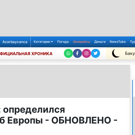
Azərbaycanca
Категории
Погода
Авиарейсы
Деньги
NewsTube
Ту
Баку
ФИЦИАЛЬНАЯ ХРОНИКА
+25℃
: определился
б Европы - ОБНОВЛЕНО -