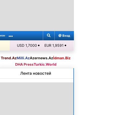
Вход
ризм
USD 1,7000
EUR 1,9591
Trend.Az
Milli.Az
Azernews.Az
İdman.Biz
DHA Press
Turkic.World
Лента новостей