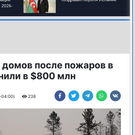
 домов после пожаров в
нили в $800 млн
 +04:00)
238