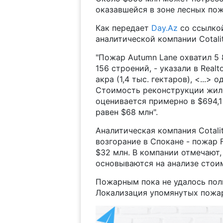
оказавшейся в зоне лесных пож
Как передает
Day.Az
со ссылко
аналитической компании Cotali
"Пожар Autumn Lane охватил 5 
156 строений, - указали в Realt
акра (1,4 тыс. гектаров), <...>
Стоимость реконструкции жило
оценивается примерно в $694,1
равен $68 млн".
Аналитическая компания Cotali
возгорание в Спокане - пожар 
$32 млн. В компании отмечают,
основываются на анализе стоим
Пожарным пока не удалось пол
Локализация упомянутых пожар