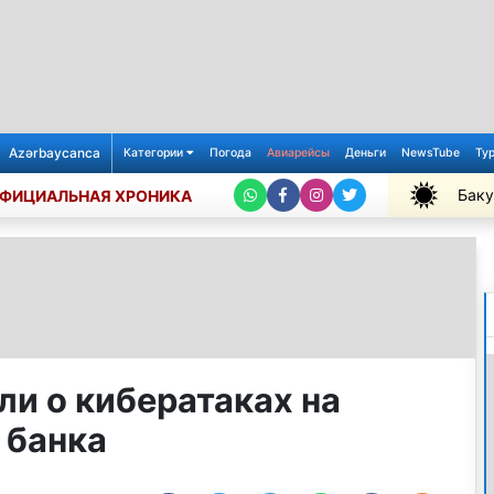
Azərbaycanca
Категории
Погода
Авиарейсы
Деньги
NewsTube
Ту
Баку
ФИЦИАЛЬНАЯ ХРОНИКА
+35℃
ли о кибератаках на
 банка