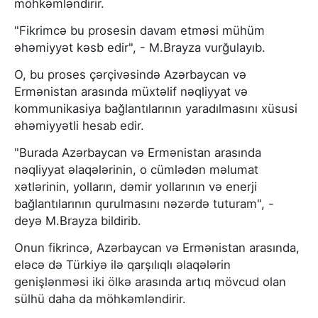
möhkəmləndirir.
"Fikrimcə bu prosesin davam etməsi mühüm
əhəmiyyət kəsb edir", - M.Brayza vurğulayıb.
O, bu proses çərçivəsində Azərbaycan və
Ermənistan arasında müxtəlif nəqliyyat və
kommunikasiya bağlantılarının yaradılmasını xüsusi
əhəmiyyətli hesab edir.
"Burada Azərbaycan və Ermənistan arasında
nəqliyyat əlaqələrinin, o cümlədən məlumat
xətlərinin, yolların, dəmir yollarının və enerji
bağlantılarının qurulmasını nəzərdə tuturam", -
deyə M.Brayza bildirib.
Onun fikrincə, Azərbaycan və Ermənistan arasında,
eləcə də Türkiyə ilə qarşılıqlı əlaqələrin
genişlənməsi iki ölkə arasında artıq mövcud olan
sülhü daha da möhkəmləndirir.