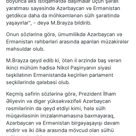
boyunca əks istiqamətdə daşımalar üçün şərait
yaratması sayəsində Azərbaycan və Ermənistan
getdikcə daha da möhkəmlənən sülh şəraitində
yaşayırlar", - deyə M.Brayza bildirib.
Onun sözlərinə görə, ümumilikdə Azərbaycan və
Ermənistan rəhbərləri arasında aparılan müzakirələr
məhsuldar olub.
M.Brayza qeyd edib ki, ötən il ərzində baş verən
ikinci mühüm hadisə Nikol Paşinyanın siyasi
təşkilatının Ermənistanda keçirilən parlament
seçkilərində qələbəsi olub.
Keçmiş səfirin sözlərinə görə, Prezident İlham
Əliyevin və digər yüksəkvəzifəli Azərbaycan
rəsmilərinin də qeyd etdiyi kimi, hələ sülh
müqaviləsinin imzalanmamasına baxmayaraq,
Azərbaycan və Ermənistan birgəyaşayışı davam
etdirir və iki ölkə arasında mövcud olan sülhü