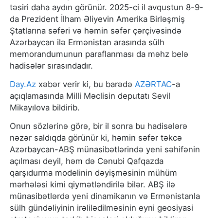
təsiri daha aydın görünür. 2025-ci il avqustun 8-9-
da Prezident İlham Əliyevin Amerika Birləşmiş
Ştatlarına səfəri və həmin səfər çərçivəsində
Azərbaycan ilə Ermənistan arasında sülh
memorandumunun paraflanması da məhz belə
hadisələr sırasındadır.
Day.Az
xəbər verir ki, bu barədə
AZƏRTAC
-a
açıqlamasında Milli Məclisin deputatı Sevil
Mikayılova bildirib.
Onun sözlərinə görə, bir il sonra bu hadisələrə
nəzər saldıqda görünür ki, həmin səfər təkcə
Azərbaycan-ABŞ münasibətlərində yeni səhifənin
açılması deyil, həm də Cənubi Qafqazda
qarşıdurma modelinin dəyişməsinin mühüm
mərhələsi kimi qiymətləndirilə bilər. ABŞ ilə
münasibətlərdə yeni dinamikanın və Ermənistanla
sülh gündəliyinin irəlilədilməsinin eyni geosiyasi