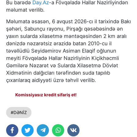
Bu barədə
Day.Az
-a Fövqəladə Hallar Nazirliyindən
məlumat verilib.
Məlumata əsasən, 6 avqust 2026-cı il tarixində Bakı
şəhəri, Sabunçu rayonu, Pirşağı qəsəbəsində ən
yaxın sularda xilasetmə məntəqəsindən 2 km aralı
dənizdə nəzarətsiz ərazidə batan 2010-cu il
təvəllüdlü Seyidəmirov Asiman Elaqif oğlunun
meyiti Fövqəladə Hallar Nazirliyinin Kiçikhəcmli
Gəmilərə Nəzarət və Sularda Xilasetmə Dövlət
Xidmətinin dalğıcları tərəfindən suda tapılıb
çıxarılaraq aidiyyəti üzrə təhvil verilib.
Komissiyasız kredit sifariş et!
#DƏNİZ