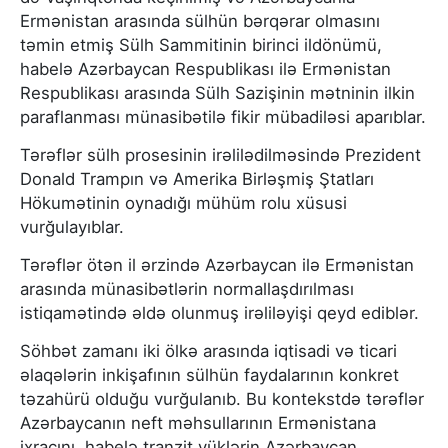
Ermənistan arasında sülhün bərqərar olmasını
təmin etmiş Sülh Sammitinin birinci ildönümü,
habelə Azərbaycan Respublikası ilə Ermənistan
Respublikası arasında Sülh Sazişinin mətninin ilkin
paraflanması münasibətilə fikir mübadiləsi aparıblar.
Tərəflər sülh prosesinin irəlilədilməsində Prezident
Donald Trampın və Amerika Birləşmiş Ştatları
Hökumətinin oynadığı mühüm rolu xüsusi
vurğulayıblar.
Tərəflər ötən il ərzində Azərbaycan ilə Ermənistan
arasında münasibətlərin normallaşdırılması
istiqamətində əldə olunmuş irəliləyişi qeyd ediblər.
Söhbət zamanı iki ölkə arasında iqtisadi və ticari
əlaqələrin inkişafının sülhün faydalarının konkret
təzahürü olduğu vurğulanıb. Bu kontekstdə tərəflər
Azərbaycanın neft məhsullarının Ermənistana
ixracını, habelə tranzit yüklərin Azərbaycan