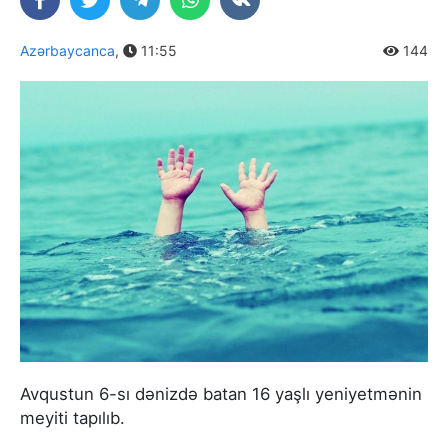
Azərbaycanca
,
11:55
144
Avqustun 6-sı dənizdə batan 16 yaşlı yeniyetmənin
meyiti tapılıb.