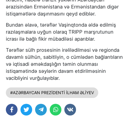
ərazisindən Ermənistana və Ermənistandan digər
istiqamətlərə daşınmasını qeyd ediblər.
Bundan əlavə, tərəflər Vaşinqtonda əldə edilmiş
razılaşmalara uyğun olaraq TRIPP marşrutunun
icrası ilə bağlı fikir mübadiləsi aparıblar.
Tərəflər sülh prosesinin irəlilədilməsi və regionda
davamlı sülhün, sabitliyin, o cümlədən bağlantıların
və iqtisadi əməkdaşlığın təmin olunması
istiqamətində səylərin davam etdirilməsinin
vacibliyini vurğulayıblar.
#AZƏRBAYCAN PREZİDENTİ İLHAM ƏLİYEV