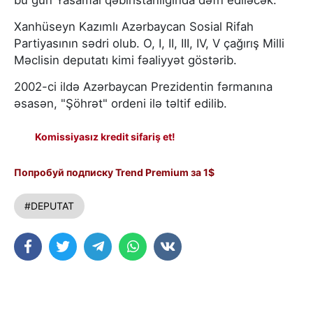
Xanhüseyn Kazımlı Azərbaycan Sosial Rifah
Partiyasının sədri olub. O, I, II, III, IV, V çağırış Milli
Məclisin deputatı kimi fəaliyyət göstərib.
2002-ci ildə Azərbaycan Prezidentin fərmanına
əsasən, "Şöhrət" ordeni ilə təltif edilib.
Komissiyasız kredit sifariş et!
Попробуй подписку Trend Premium за 1$
#DEPUTAT