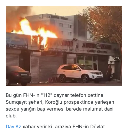
Bu gün FHN-in "112" qaynar telefon xəttinə
Sumqayıt şəhəri, Koroğlu prospektində yerləşən
sexdə yanğın baş verməsi barədə məlumat daxil
olub.
Day.Az
xəbər verir ki, əraziyə FHN-in Dövlət