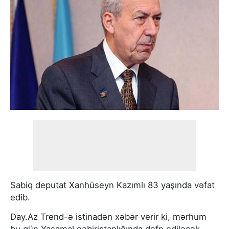
Sabiq deputat Xanhüseyn Kazımlı 83 yaşında vəfat
edib.
Day.Az Trend-ə istinadən xəbər verir ki, mərhum
bu gün Yasamal qəbiristanlığında dəfn ediləcək.