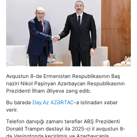
Avqustun 8-də Ermənistan Respublikasının Baş
naziri Nikol Paşinyan Azərbaycan Respublikasının
Prezidenti İlham Əliyevə zəng edib.
Bu barədə
Day.Az
AZƏRTAC
-a istinadən xəbər
verir.
Telefon danışığı zamanı tərəflər ABŞ Prezidenti
Donald Trampın dəstəyi ilə 2025-ci il avqustun 8-
də Vaşinqtonda keçirilmiş və Azərbaycanla