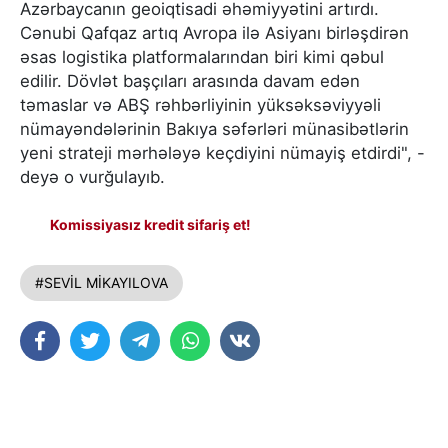
Azərbaycanın geoiqtisadi əhəmiyyətini artırdı.
Cənubi Qafqaz artıq Avropa ilə Asiyanı birləşdirən
əsas logistika platformalarından biri kimi qəbul
edilir. Dövlət başçıları arasında davam edən
təmaslar və ABŞ rəhbərliyinin yüksəksəviyyəli
nümayəndələrinin Bakıya səfərləri münasibətlərin
yeni strateji mərhələyə keçdiyini nümayiş etdirdi", -
deyə o vurğulayıb.
Komissiyasız kredit sifariş et!
#SEVİL MİKAYILOVA