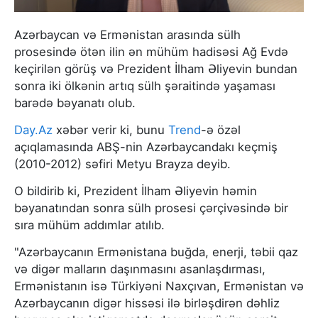
Azərbaycan və Ermənistan arasında sülh
prosesində ötən ilin ən mühüm hadisəsi Ağ Evdə
keçirilən görüş və Prezident İlham Əliyevin bundan
sonra iki ölkənin artıq sülh şəraitində yaşaması
barədə bəyanatı olub.
Day.Az
xəbər verir ki, bunu
Trend
-ə özəl
açıqlamasında ABŞ-nin Azərbaycandakı keçmiş
(2010-2012) səfiri Metyu Brayza deyib.
O bildirib ki, Prezident İlham Əliyevin həmin
bəyanatından sonra sülh prosesi çərçivəsində bir
sıra mühüm addımlar atılıb.
"Azərbaycanın Ermənistana buğda, enerji, təbii qaz
və digər malların daşınmasını asanlaşdırması,
Ermənistanın isə Türkiyəni Naxçıvan, Ermənistan və
Azərbaycanın digər hissəsi ilə birləşdirən dəhliz