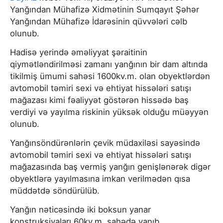
Yanğından Mühafizə Xidmətinin Sumqayıt Şəhər
Yanğından Mühafizə İdarəsinin qüvvələri cəlb
olunub.
Hadisə yerində əməliyyat şəraitinin
qiymətləndirilməsi zamanı yanğının bir dam altında
tikilmiş ümumi sahəsi 1600kv.m. olan obyektlərdən
avtomobil təmiri sexi və ehtiyat hissələri satışı
mağazası kimi fəaliyyət göstərən hissədə baş
verdiyi və yayılma riskinin yüksək olduğu müəyyən
olunub.
Yanğınsöndürənlərin çevik müdaxiləsi sayəsində
avtomobil təmiri sexi və ehtiyat hissələri satışı
mağazasında baş vermiş yanğın genişlənərək digər
obyektlərə yayılmasına imkan verilmədən qısa
müddətdə söndürülüb.
Yanğın nəticəsində iki boksun yanar
konstruksiyaları 60kv.m. sahədə yanıb.