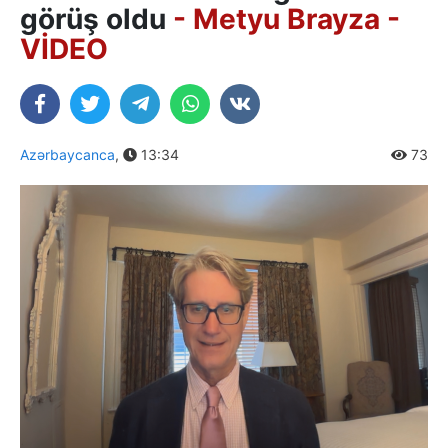
görüş oldu
- Metyu Brayza -
VİDEO
Azərbaycanca
,
13:34
73