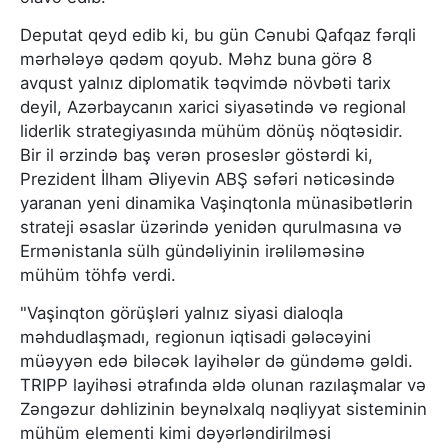
Deputat qeyd edib ki, bu gün Cənubi Qafqaz fərqli
mərhələyə qədəm qoyub. Məhz buna görə 8
avqust yalnız diplomatik təqvimdə növbəti tarix
deyil, Azərbaycanın xarici siyasətində və regional
liderlik strategiyasında mühüm dönüş nöqtəsidir.
Bir il ərzində baş verən proseslər göstərdi ki,
Prezident İlham Əliyevin ABŞ səfəri nəticəsində
yaranan yeni dinamika Vaşinqtonla münasibətlərin
strateji əsaslar üzərində yenidən qurulmasına və
Ermənistanla sülh gündəliyinin irəliləməsinə
mühüm töhfə verdi.
"Vaşinqton görüşləri yalnız siyasi dialoqla
məhdudlaşmadı, regionun iqtisadi gələcəyini
müəyyən edə biləcək layihələr də gündəmə gəldi.
TRIPP layihəsi ətrafında əldə olunan razılaşmalar və
Zəngəzur dəhlizinin beynəlxalq nəqliyyat sisteminin
mühüm elementi kimi dəyərləndirilməsi