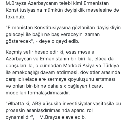
M.Brayza Azərbaycanın tələbi kimi Ermənistan
Konstitusiyasına mümkün dəyişiklik məsələsinə də
toxunub.
"Ermənistan Konstitusiyasına gözlənilən dəyişikliyin
gələcəyi ilə bağlı nə baş verəcəyini zaman
göstərəcək", - deyə o qeyd edib.
Keçmiş səfir hesab edir ki, əsas məsələ
Azərbaycan və Ermənistanın bir-biri ilə, eləcə də
qonşuları ilə, o cümlədən Mərkəzi Asiya və Türkiyə
ilə əməkdaşlığı davam etdirməsi, dövlətlər arasında
qarşılıqlı əlaqələrə sərmayə qoyuluşunu artırması
və onları bir-birinə daha sıx bağlayan ticarət
modelləri formalaşdırmasıdır.
"Əlbəttə ki, ABŞ xüsusilə investisiyalar vasitəsilə bu
prosesin asanlaşdırılmasında aparıcı rol
oynamalıdır", - M.Brayza əlavə edib.