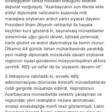
strategiyanın tərkib hissələri olduğunu bildirən
deputat vurğulayıb: "Azərbaycanın son illərdə əldə
etdiyi diplomatik nəticələrin əsasında milli
maraqlara söykənən ardıcıl xarici siyasət dayanır.
Prezident İlham Əliyevin rəhbərliyi ilə həyata
keçirilən kurs göstərdi ki, beynəlxalq münasibətlər
sistemində uğur güclü dövlət, iqtisadi potensial,
hərbi qüdrət və ardıcıl diplomatiya ilə təmin olunur.
Ölkəmiz 44 günlük Vətən müharibəsində yaratdığı
yeni reallığı diplomatik müstəvidə davam etdirərək
regionun siyasi gündəmini müəyyənləşdirən aktora
çevrildi. ABŞ-yə səfər də bu siyasətin davamı idi".
S.Mikayılova xatırladıb ki, əvvəlki ABŞ
administrasiyası dövründə ikitərəfli münasibətlərdə
ciddi gərginlik müşahidə edilirdi. Vaşinqtonun
Azərbaycana münasibətdə selektiv yanaşması və
regiondakı yeni reallıqların nəzərə alınmaması
strateji əməkdaşlığa mənfi təsir göstərmişdi. Lakin