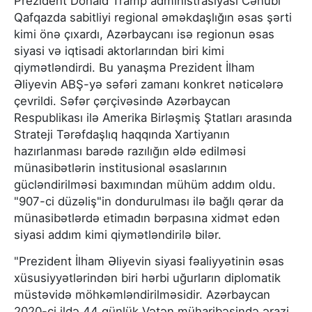
Prezident Donald Tramp administrasiyası Cənubi
Qafqazda sabitliyi regional əməkdaşlığın əsas şərti
kimi önə çıxardı, Azərbaycanı isə regionun əsas
siyasi və iqtisadi aktorlarından biri kimi
qiymətləndirdi. Bu yanaşma Prezident İlham
Əliyevin ABŞ-yə səfəri zamanı konkret nəticələrə
çevrildi. Səfər çərçivəsində Azərbaycan
Respublikası ilə Amerika Birləşmiş Ştatları arasında
Strateji Tərəfdaşlıq haqqında Xartiyanın
hazırlanması barədə razılığın əldə edilməsi
münasibətlərin institusional əsaslarının
gücləndirilməsi baxımından mühüm addım oldu.
"907-ci düzəliş"in dondurulması ilə bağlı qərar da
münasibətlərdə etimadın bərpasına xidmət edən
siyasi addım kimi qiymətləndirilə bilər.
"Prezident İlham Əliyevin siyasi fəaliyyətinin əsas
xüsusiyyətlərindən biri hərbi uğurların diplomatik
müstəvidə möhkəmləndirilməsidir. Azərbaycan
2020-ci ildə 44 günlük Vətən müharibəsində ərazi