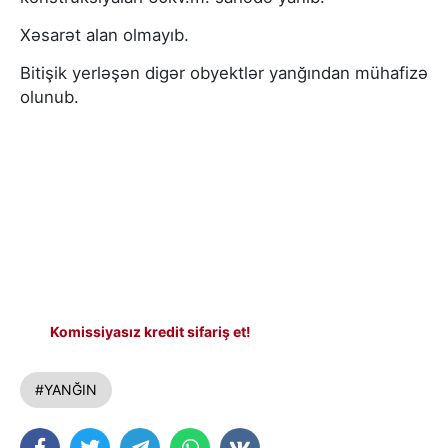
Xəsarət alan olmayıb.
Bitişik yerləşən digər obyektlər yanğından mühafizə
olunub.
Komissiyasız kredit sifariş et!
#YANĞIN