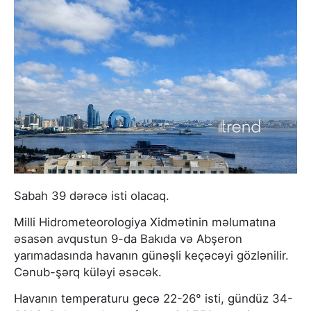
Sabah 39 dərəcə isti olacaq.
Milli Hidrometeorologiya Xidmətinin məlumatına
əsasən avqustun 9-da Bakıda və Abşeron
yarımadasında havanın günəşli keçəcəyi gözlənilir.
Cənub-şərq küləyi əsəcək.
Havanın temperaturu gecə 22-26° isti, gündüz 34-