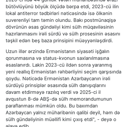
bütövlüyünü böyük ölçüdə bərpa etdi, 2023-cü ilin
lokal antiterror tədbirləri nəticəsində isə ölkənin
suverenliyi tam təmin olundu. Bakı postmünaqişə
dövrünün əsas gündəliyi kimi sülh müqaviləsinin
hazırlanmasını irəli sürdü və sülh prosesinin əsasını
təşkil edən beş baza prinsipini müəyyənləşdirdi.
Uzun illər ərzində Ermənistanın siyasəti işğalın
qorunmasına və status-kvonun saxlanılmasına
əsaslanırdı. Lakin 2023-cü ildən sonra yaranmış
yeni reallıq Ermənistan rəhbərliyini seçim qarşısında
qoydu. Nəticədə Ermənistan Azərbaycanın irəli
sürdüyü prinsiplər əsasında sülh danışıqlarını
davam etdirməyə razılıq verdi və 2025-ci il
avqustun 8-də ABŞ-də sülh memorandumunun
paraflanması mümkün oldu. Bu baxımdan
Azərbaycan yalnız müharibənin qalibi deyil, həm də
sülh gündəliyinin müəllifi kimi çıxış etdi", - deyə o
əlavə edib.