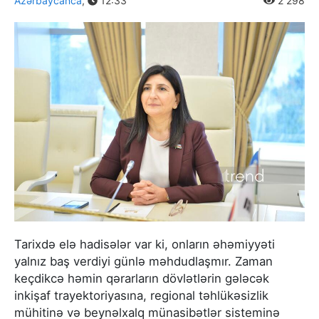
Azərbaycanca
,
12:33
2 298
Tarixdə elə hadisələr var ki, onların əhəmiyyəti
yalnız baş verdiyi günlə məhdudlaşmır. Zaman
keçdikcə həmin qərarların dövlətlərin gələcək
inkişaf trayektoriyasına, regional təhlükəsizlik
mühitinə və beynəlxalq münasibətlər sisteminə