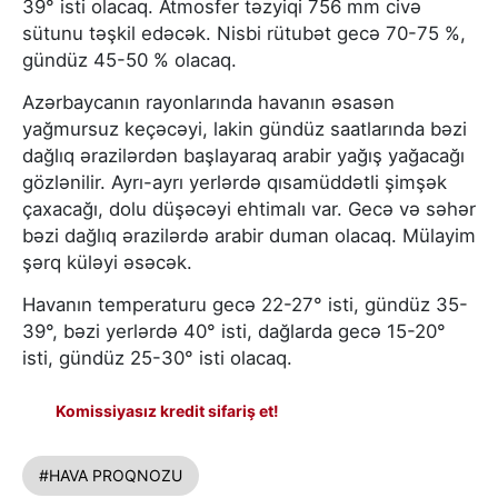
39° isti olacaq. Atmosfer təzyiqi 756 mm civə
sütunu təşkil edəcək. Nisbi rütubət gecə 70-75 %,
gündüz 45-50 % olacaq.
Azərbaycanın rayonlarında havanın əsasən
yağmursuz keçəcəyi, lakin gündüz saatlarında bəzi
dağlıq ərazilərdən başlayaraq arabir yağış yağacağı
gözlənilir. Ayrı-ayrı yerlərdə qısamüddətli şimşək
çaxacağı, dolu düşəcəyi ehtimalı var. Gecə və səhər
bəzi dağlıq ərazilərdə arabir duman olacaq. Mülayim
şərq küləyi əsəcək.
Havanın temperaturu gecə 22-27° isti, gündüz 35-
39°, bəzi yerlərdə 40° isti, dağlarda gecə 15-20°
isti, gündüz 25-30° isti olacaq.
Komissiyasız kredit sifariş et!
#HAVA PROQNOZU