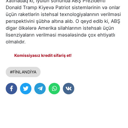
Xatırladaq ki, iyulun sonunda ABŞ Prezidenti
Donald Tramp Kiyevə Patriot sistemlərinin və onlar
üçün raketlərin istehsal texnologiyalarının verilməsi
perspektivini şübhə altına alıb. O qeyd edib ki, ABŞ
digər ölkələrə Amerika silahlarının istehsalı üçün
lisenziyaların verilməsi məsələsində çox ehtiyatlı
olmalıdır.
Komissiyasız kredit sifariş et!
#FİNLANDİYA