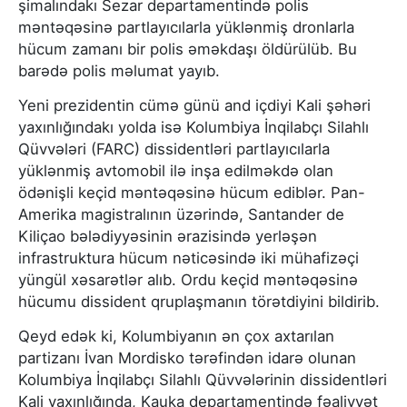
şimalındakı Sezar departamentində polis
məntəqəsinə partlayıcılarla yüklənmiş dronlarla
hücum zamanı bir polis əməkdaşı öldürülüb. Bu
barədə polis məlumat yayıb.
Yeni prezidentin cümə günü and içdiyi Kali şəhəri
yaxınlığındakı yolda isə Kolumbiya İnqilabçı Silahlı
Qüvvələri (FARC) dissidentləri partlayıcılarla
yüklənmiş avtomobil ilə inşa edilməkdə olan
ödənişli keçid məntəqəsinə hücum ediblər. Pan-
Amerika magistralının üzərində, Santander de
Kiliçao bələdiyyəsinin ərazisində yerləşən
infrastruktura hücum nəticəsində iki mühafizəçi
yüngül xəsarətlər alıb. Ordu keçid məntəqəsinə
hücumu dissident qruplaşmanın törətdiyini bildirib.
Qeyd edək ki, Kolumbiyanın ən çox axtarılan
partizanı İvan Mordisko tərəfindən idarə olunan
Kolumbiya İnqilabçı Silahlı Qüvvələrinin dissidentləri
Kali yaxınlığında, Kauka departamentində fəaliyyət