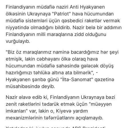
Finlandiyanın müdafiə naziri Anti Hyakyanen
ölkəsinin Ukraynaya "Patriot" hava hücumundan
müdafiə sistemləri üçün qəsbedici raketlər vermək
niyyətində olmadığını bildirib. Nazir belə bir addımın
Finlandiyanın milli maraqlarına zidd olduğunu
vurğulayıb.
"Biz öz maraqlarımız naminə bacardığımız hər şeyi
etmişik, lakin cəbhəyanı ölkə olaraq hava
hücumundan müdafiə sahəsində gələcək döyüş
hazırlığımızı təhlükə altına ata bilmərik", -
Hyakyanen şənbə günü "İlta-Sanomat" qəzetinə
müsahibəsində deyib.
Nazir əlavə edib ki, Finlandiyanın Ukraynaya bəzi
zenit raketlərini tədarük etmək üçün "müəyyən
imkanları" var, lakin o, Kiyevə yardım
mexanizmlərinin təfərrüatlarını açıqlamayıb.