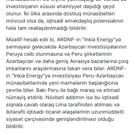
investisiyanın xüsusi əhəmiyyət daşıdığı qeyd
olunur. İki ölkə arasında dostluq münasibətləri
mövcud olsa da, iqtisadi əməkdaşlıq potensialının
hələ tam reallaşdırılmadığı bildirilir.
Müəllif hesab edir ki, ARDNF-in "Inkia Energy"yə
sərmayəsi gələcəkdə Azərbaycan investisiyalarının
Peruya cəlb olunmasına və Peru şirkətlərinin
Azərbaycan və daha geniş Avrasiya bazarlarına çıxış
imkanlarını araşdırmasına təkan verə bilər. ARDNF-
in "Inkia Energy"yə investisiyası Peru-Azərbaycan
münasibətlərində yeni mərhələnin başlanğıcına
çevrilə bilər. Bakı Peru ilə bağlı maraq və etimad
nümayiş etdirib. Növbəti addımın isə bu iqtisadi
siqnala cavab olaraq Lima tərəfindən atılması və
ikitərəfli iqtisadi-ticarət əlaqələrinin uzunmüddətli
siyasət çərçivəsində genişləndirilməsi olduğu
bildirilir.