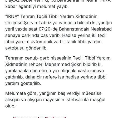
Day.Az xəbər verir ki, bu barədə İranın rəsmi "İRNA"
xəbər agentliyi məlumat yayıb.
"İRNA" Tehran Təcili Tibbi Yardım Xidmətinin
sözçüsü Şervin Təbriziyə istinadla bildirib ki, yanğın
yerli vaxtla saat 07:20-də Baharıstandakı Nəsirabad
sənaye parkında baş verib. Hadisə yerinə iki təcili
tibbi yardım avtomobili və bir təcili tibbi yardım
avtobusu göndərilib.
Tehranın cənub-qərb hissəsinin Təcili Tibbi Yardım
Xidmətinin rəhbəri Məhəmməd Şokri bildirib ki,
yaralananlardan dördü yaxınlıqdakı xəstəxanaya
çatdırılıb, daha bir nəfərə isə hadisə yerində tibbi
yardım göstərilib.
Məlumata görə, yanğının baş verdiyi müəssisə
alışqan və alışqan mayesinin istehsalı ilə məşğul
olub.