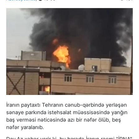
İranın paytaxtı Tehranın cənub-qərbində yerləşən
sənaye parkında istehsalat müəssisəsində yanğın
baş verməsi nəticəsində azı bir nəfər ölüb, beş
nəfər yaralanıb.