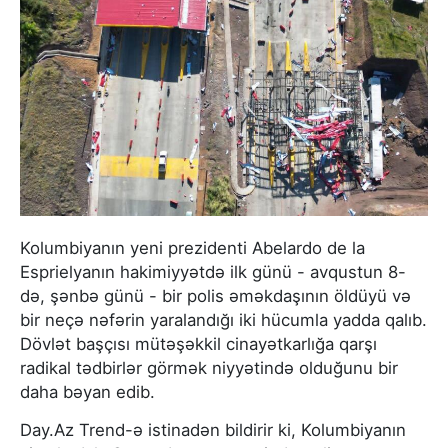
Kolumbiyanın yeni prezidenti Abelardo de la
Esprielyanın hakimiyyətdə ilk günü - avqustun 8-
də, şənbə günü - bir polis əməkdaşının öldüyü və
bir neçə nəfərin yaralandığı iki hücumla yadda qalıb.
Dövlət başçısı mütəşəkkil cinayətkarlığa qarşı
radikal tədbirlər görmək niyyətində olduğunu bir
daha bəyan edib.
Day.Az Trend-ə istinadən bildirir ki, Kolumbiyanın