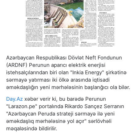
Azərbaycan Respublikası Dövlət Neft Fondunun
(ARDNF) Perunun aparıcı elektrik enerjisi
istehsalçılarından biri olan "Inkia Energy" şirkətinə
sərmayə yatırması iki ölkə arasında iqtisadi
əməkdaşlığın yeni mərhələsinin başlanğıcı ola bilər.
Day.Az
xəbər verir ki, bu barədə Perunun
"Larazon.pe" portalında Rikardo Sançez Serranın
"Azərbaycan Peruda strateji sərmayə ilə yeni
əməkdaşlıq mərhələsinə yol açır" sərlövhəli
məqaləsində bildirilir.