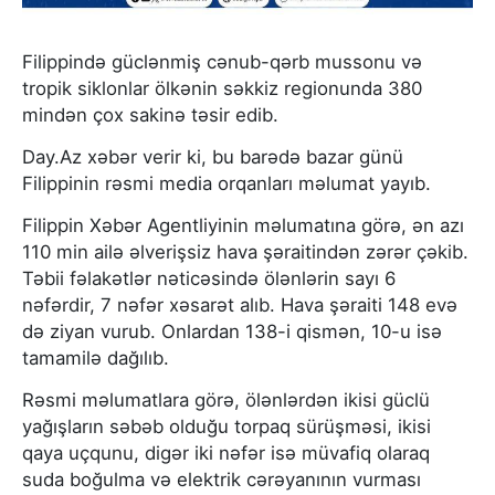
Filippində güclənmiş cənub-qərb mussonu və
tropik siklonlar ölkənin səkkiz regionunda 380
mindən çox sakinə təsir edib.
Day.Az xəbər verir ki, bu barədə bazar günü
Filippinin rəsmi media orqanları məlumat yayıb.
Filippin Xəbər Agentliyinin məlumatına görə, ən azı
110 min ailə əlverişsiz hava şəraitindən zərər çəkib.
Təbii fəlakətlər nəticəsində ölənlərin sayı 6
nəfərdir, 7 nəfər xəsarət alıb. Hava şəraiti 148 evə
də ziyan vurub. Onlardan 138-i qismən, 10-u isə
tamamilə dağılıb.
Rəsmi məlumatlara görə, ölənlərdən ikisi güclü
yağışların səbəb olduğu torpaq sürüşməsi, ikisi
qaya uçqunu, digər iki nəfər isə müvafiq olaraq
suda boğulma və elektrik cərəyanının vurması