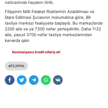
nəticəsində həyatını itirib.
Filippinin Milli Fəlakət Risklərinin Azaldılması və
İdarə Edilməsi Şurasının məlumatına görə, 86
təxliyə mərkəzi fəaliyyətə başlayıb. Bu mərkəzlərdə
2200 ailə və ya 7300 nəfər yerləşdirilib. Daha 1132
ailə, yaxud 3700 nəfər təxliyə mərkəzlərindən
kənarda qalır.
Komissiyasız kredit sifariş et!
#FİLİPPİN