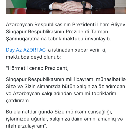
Azərbaycan Respublikasının Prezidenti İlham Əliyev
Sinqapur Respublikasının Prezidenti Tarman
Şanmuqaratnama təbrik məktubu ünvanlayıb.
Day.Az
AZƏRTAC
-a istinadən xəbər verir ki,
məktubda qeyd olunub:
"Hörmətli cənab Prezident,
Sinqapur Respublikasının milli bayramı münasibətilə
Sizə və Sizin simanızda bütün xalqınıza öz adımdan
və Azərbaycan xalqı adından səmimi təbriklərimi
çatdırıram.
Bu əlamətdar gündə Sizə möhkəm cansağlığı,
işlərinizdə uğurlar, xalqınıza daim əmin-amanlıq və
rifah arzulayıram".