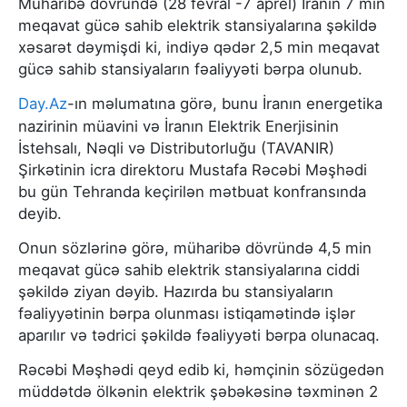
Müharibə dövründə (28 fevral -7 aprel) İranın 7 min
meqavat gücə sahib elektrik stansiyalarına şəkildə
xəsarət dəymişdi ki, indiyə qədər 2,5 min meqavat
gücə sahib stansiyaların fəaliyyəti bərpa olunub.
Day.Az
-ın məlumatına görə, bunu İranın energetika
nazirinin müavini və İranın Elektrik Enerjisinin
İstehsalı, Nəqli və Distributorluğu (TAVANIR)
Şirkətinin icra direktoru Mustafa Rəcəbi Məşhədi
bu gün Tehranda keçirilən mətbuat konfransında
deyib.
Onun sözlərinə görə, müharibə dövründə 4,5 min
meqavat gücə sahib elektrik stansiyalarına ciddi
şəkildə ziyan dəyib. Hazırda bu stansiyaların
fəaliyyətinin bərpa olunması istiqamətində işlər
aparılır və tədrici şəkildə fəaliyyəti bərpa olunacaq.
Rəcəbi Məşhədi qeyd edib ki, həmçinin sözügedən
müddətdə ölkənin elektrik şəbəkəsinə təxminən 2