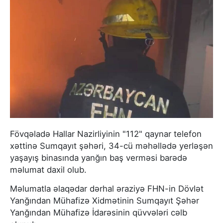
Fövqəladə Hallar Nazirliyinin "112" qaynar telefon
xəttinə Sumqayıt şəhəri, 34-cü məhəllədə yerləşən
yaşayış binasında yanğın baş verməsi barədə
məlumat daxil olub.
Məlumatla əlaqədar dərhal əraziyə FHN-in Dövlət
Yanğından Mühafizə Xidmətinin Sumqayıt Şəhər
Yanğından Mühafizə İdarəsinin qüvvələri cəlb