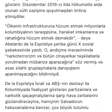
göstərir. Dissidentlər 2016-cı ildə hökumətlə əldə
olunan sülh sazişinə qoşulmaqdan imtina
etmişdilər.
"Ölkənin infrastrukturuna hücum etmək milyonlarla
kolumbiyalının tərəqqisinə, hərəkət imkanlarına və
rahatlığına hücum etmək deməkdir", - deyə
Abelardo de la Esprielya şənbə günü X sosial
şəbəkəsində yazıb. O, andiçmə mərasimində
"narkoterrorizm və bütün cinayətkar təşkilatlarla
yorulmadan mübarizə aparacağına" söz vermiş və
əsas silahlı qruplaşmalarla danışıqların
aparılmayacağını bildirmişdi.
De la Esprielya İsrail və ABŞ-nin dəstəyi ilə
Kolumbiyada fəaliyyət göstərən partizanlara və
narkotik qaçaqmalçılarına qarşı hava zərbələrini
gücləndirəcəyinə, həmçinin Salvadorun
həbsxanalarına bənzər, çox böyük tutumlu