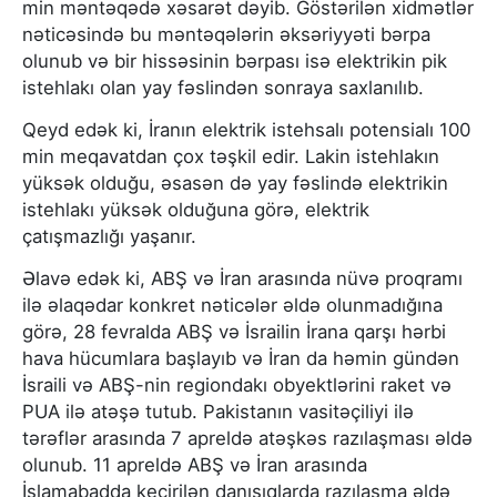
min məntəqədə xəsarət dəyib. Göstərilən xidmətlər
nəticəsində bu məntəqələrin əksəriyyəti bərpa
olunub və bir hissəsinin bərpası isə elektrikin pik
istehlakı olan yay fəslindən sonraya saxlanılıb.
Qeyd edək ki, İranın elektrik istehsalı potensialı 100
min meqavatdan çox təşkil edir. Lakin istehlakın
yüksək olduğu, əsasən də yay fəslində elektrikin
istehlakı yüksək olduğuna görə, elektrik
çatışmazlığı yaşanır.
Əlavə edək ki, ABŞ və İran arasında nüvə proqramı
ilə əlaqədar konkret nəticələr əldə olunmadığına
görə, 28 fevralda ABŞ və İsrailin İrana qarşı hərbi
hava hücumlara başlayıb və İran da həmin gündən
İsraili və ABŞ-nin regiondakı obyektlərini raket və
PUA ilə atəşə tutub. Pakistanın vasitəçiliyi ilə
tərəflər arasında 7 apreldə atəşkəs razılaşması əldə
olunub. 11 apreldə ABŞ və İran arasında
İslamabadda keçirilən danışıqlarda razılaşma əldə