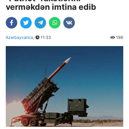
verməkdən imtina edib
Azərbaycanca
,
11:33
196