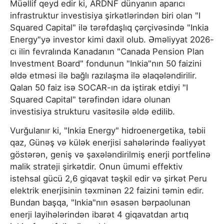
Müəllif qeyd edir ki, ARDNF dünyanın aparıcı
infrastruktur investisiya şirkətlərindən biri olan "I
Squared Capital" ilə tərəfdaşlıq çərçivəsində "Inkia
Energy"yə investor kimi daxil olub. Əməliyyat 2026-
cı ilin fevralında Kanadanın "Canada Pension Plan
Investment Board" fondunun "Inkia"nın 50 faizini
əldə etməsi ilə bağlı razılaşma ilə əlaqələndirilir.
Qalan 50 faiz isə SOCAR-ın da iştirak etdiyi "I
Squared Capital" tərəfindən idarə olunan
investisiya strukturu vasitəsilə əldə edilib.
Vurğulanır ki, "Inkia Energy" hidroenergetika, təbii
qaz, Günəş və külək enerjisi sahələrində fəaliyyət
göstərən, geniş və şaxələndirilmiş enerji portfelinə
malik strateji şirkətdir. Onun ümumi effektiv
istehsal gücü 2,6 giqavat təşkil edir və şirkət Peru
elektrik enerjisinin təxminən 22 faizini təmin edir.
Bundan başqa, "Inkia"nın əsasən bərpaolunan
enerji layihələrindən ibarət 4 giqavatdan artıq