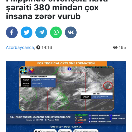
şəraiti 380 mindən çox
insana zərər vurub
Azərbaycanca
,
14:16
165