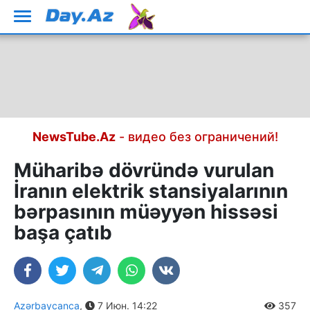
NewsTube.Az
- видео без ограничений!
Müharibə dövründə vurulan
İranın elektrik stansiyalarının
bərpasının müəyyən hissəsi
başa çatıb
Azərbaycanca
,
7 Июн. 14:22
357