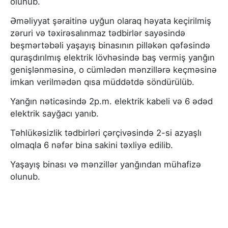
olunub.
Əməliyyat şəraitinə uyğun olaraq həyata keçirilmiş
zəruri və təxirəsalınmaz tədbirlər sayəsində
beşmərtəbəli yaşayış binasının pilləkən qəfəsində
quraşdırılmış elektrik lövhəsində baş vermiş yanğın
genişlənməsinə, o cümlədən mənzillərə keçməsinə
imkan verilmədən qısa müddətdə söndürülüb.
Yanğın nəticəsində 2p.m. elektrik kabeli və 6 ədəd
elektrik sayğacı yanıb.
Təhlükəsizlik tədbirləri çərçivəsində 2-si azyaşlı
olmaqla 6 nəfər bina sakini təxliyə edilib.
Yaşayış binası və mənzillər yanğından mühafizə
olunub.