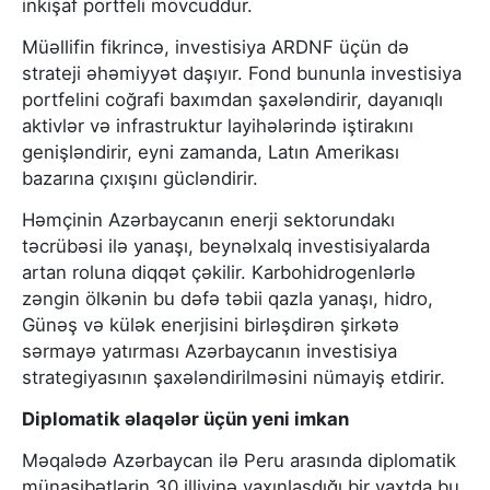
inkişaf portfeli mövcuddur.
Müəllifin fikrincə, investisiya ARDNF üçün də
strateji əhəmiyyət daşıyır. Fond bununla investisiya
portfelini coğrafi baxımdan şaxələndirir, dayanıqlı
aktivlər və infrastruktur layihələrində iştirakını
genişləndirir, eyni zamanda, Latın Amerikası
bazarına çıxışını gücləndirir.
Həmçinin Azərbaycanın enerji sektorundakı
təcrübəsi ilə yanaşı, beynəlxalq investisiyalarda
artan roluna diqqət çəkilir. Karbohidrogenlərlə
zəngin ölkənin bu dəfə təbii qazla yanaşı, hidro,
Günəş və külək enerjisini birləşdirən şirkətə
sərmayə yatırması Azərbaycanın investisiya
strategiyasının şaxələndirilməsini nümayiş etdirir.
Diplomatik əlaqələr üçün yeni imkan
Məqalədə Azərbaycan ilə Peru arasında diplomatik
münasibətlərin 30 illiyinə yaxınlaşdığı bir vaxtda bu