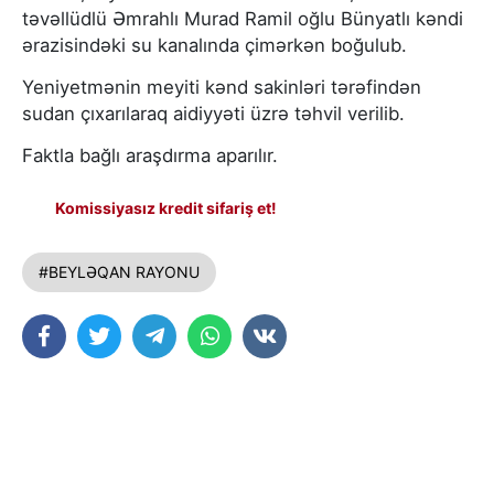
təvəllüdlü Əmrahlı Murad Ramil oğlu Bünyatlı kəndi
ərazisindəki su kanalında çimərkən boğulub.
Yeniyetmənin meyiti kənd sakinləri tərəfindən
sudan çıxarılaraq aidiyyəti üzrə təhvil verilib.
Faktla bağlı araşdırma aparılır.
Komissiyasız kredit sifariş et!
#BEYLƏQAN RAYONU