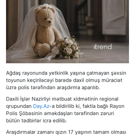
Ağdaş rayonunda yetkinlik yaşına çatmayan şəxsin
toyunun keçiriləcəyi barədə daxil olmuş müraciət
üzrə polis tərəfindən araşdırma aparılıb.
Daxili İşlər Nazirliyi mətbuat xidmətinin regional
qrupundan
Day.Az
-а bildirilib ki, faktla bağlı Rayon
Polis Şöbəsinin əməkdaşları tərəfindən zəruri
bütün tədbirlər icra edilib.
Araşdırmalar zamanı qızın 17 yaşının tamam olması