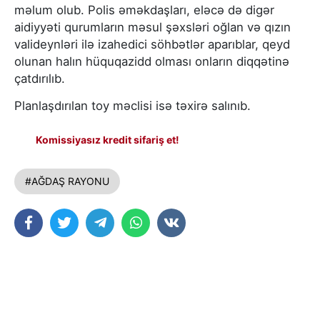
məlum olub. Polis əməkdaşları, eləcə də digər
aidiyyəti qurumların məsul şəxsləri oğlan və qızın
valideynləri ilə izahedici söhbətlər aparıblar, qeyd
olunan halın hüquqazidd olması onların diqqətinə
çatdırılıb.
Planlaşdırılan toy məclisi isə təxirə salınıb.
Komissiyasız kredit sifariş et!
#AĞDAŞ RAYONU