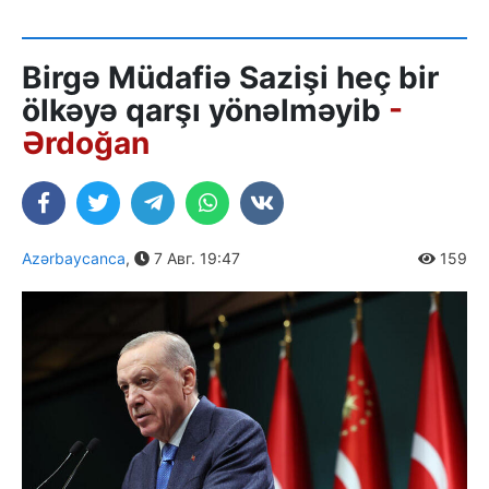
Birgə Müdafiə Sazişi heç bir
ölkəyə qarşı yönəlməyib
-
Ərdoğan
Azərbaycanca
,
7 Авг. 19:47
159