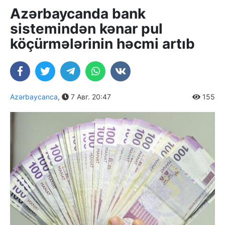
Azərbaycanda bank
sistemindən kənar pul
köçürmələrinin həcmi artıb
Azərbaycanca
,
7 Авг. 20:47
155