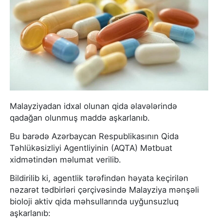
Malayziyadan idxal olunan qida əlavələrində
qadağan olunmuş maddə aşkarlanıb.
Bu barədə Azərbaycan Respublikasının Qida
Təhlükəsizliyi Agentliyinin (AQTA) Mətbuat
xidmətindən məlumat verilib.
Bildirilib ki, agentlik tərəfindən həyata keçirilən
nəzarət tədbirləri çərçivəsində Malayziya mənşəli
bioloji aktiv qida məhsullarında uyğunsuzluq
aşkarlanıb: