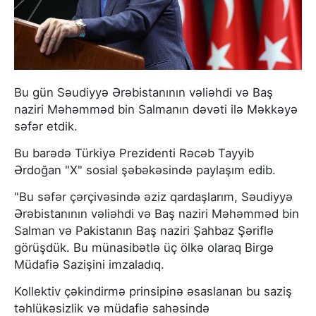
Bu gün Səudiyyə Ərəbistanının vəliəhdi və Baş
naziri Məhəmməd bin Salmanın dəvəti ilə Məkkəyə
səfər etdik.
Bu barədə Türkiyə Prezidenti Rəcəb Tayyib
Ərdoğan "X" sosial şəbəkəsində paylaşım edib.
"Bu səfər çərçivəsində əziz qardaşlarım, Səudiyyə
Ərəbistanının vəliəhdi və Baş naziri Məhəmməd bin
Salman və Pakistanın Baş naziri Şahbaz Şəriflə
görüşdük. Bu münasibətlə üç ölkə olaraq Birgə
Müdafiə Sazişini imzaladıq.
Kollektiv çəkindirmə prinsipinə əsaslanan bu saziş
təhlükəsizlik və müdafiə sahəsində