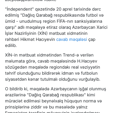
"İndependent" qəzetində 20 aprel tarixində dərc
edilmiş "Dağlıq Qarabağ respublikasında futbol və
ümid - unudulmuş region FİFA-nın sanksiyalarına
qarşı" adlı məqaləyə etiraz olaraq Azərbaycan Xarici
İşlər Nazirliyinin (XİN) mətbuat xidmətinin
rəhbəri Hikmət Hacıyevin
cavab məqaləsi
çap
edilib.
XİN-in mətbuat xidmətindən Trend-ə verilən
məlumata görə, cavab məqaləsində H.Hacıyev
sözügedən məqalədə regiondakı real vəziyyətin
təhrif olunduğunu bildirərək idman və futbolun
siyasətdən kənar tutulmalı olduğunu vurğulayib.
O bildirib ki, məqalədə Azərbaycanın işğal olunmuş
ərazilərinə "Dağlıq Qarabağ respublikası" kimi
müraciət edilməsi beynəlxalq hüququn norma və
prinsiplərinə ziddir və bu məsələdə yalnız
Ermənistan tərəfinin mövqeyinin işıqlandırılması