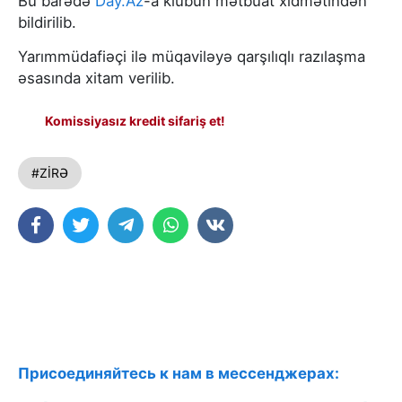
Bu barədə
Day.Az
-a klubun mətbuat xidmətindən
bildirilib.
Yarımmüdafiəçi ilə müqaviləyə qarşılıqlı razılaşma
əsasında xitam verilib.
Komissiyasız kredit sifariş et!
#ZİRƏ
Присоединяйтесь к нам в мессенджерах: