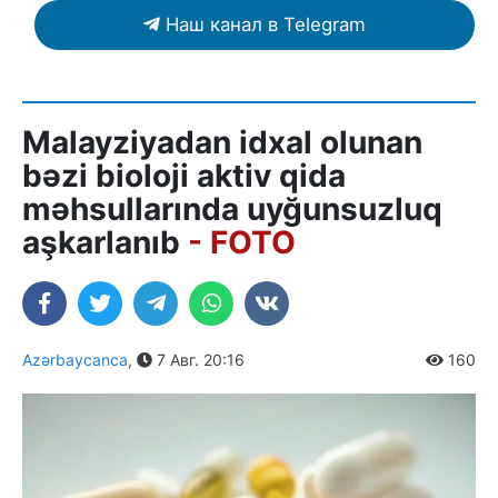
Наш канал в Telegram
Malayziyadan idxal olunan
bəzi bioloji aktiv qida
məhsullarında uyğunsuzluq
aşkarlanıb
- FOTO
Azərbaycanca
,
7 Авг. 20:16
160