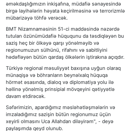
əməkdaşlığımızın inkişafına, müdafiə sənayesində
birgə layihələrin həyata keçirilməsinə və terrorizmlə
mübarizəyə töhfə verəcək.
BMT Nizamnaməsinin 51-ci maddəsində nəzərdə
tutulan özünümüdafiə hüququnu da təsdiqləyən bu
saziş heç bir ölkəyə qarşı yönəlməyib və
regionumuzun sülhünü, rifahını və sabitliyini
hədəfləyən bütün qardaş ölkələrin iştirakına açıqdır.
Türkiyə regional məsuliyyət baxışına uyğun olaraq
münaqişə və böhranların beynəlxalq hüquqa
hörmət əsasında, dialoq və diplomatiya yolu ilə
həllinə yönəlmiş prinsipial mövqeyini qətiyyətlə
davam etdirəcək.
Səfərimizin, apardığımız məsləhətləşmələrin və
imzaladığımız sazişin bütün regionumuz üçün
xeyirli olmasını Uca Allahdan diləyirəm", - deyə
paylaşımda qeyd olunub.