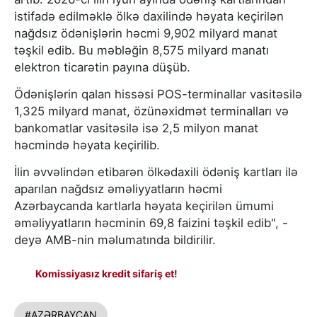
istifadə edilməklə ölkə daxilində həyata keçirilən
nağdsız ödənişlərin həcmi 9,902 milyard manat
təşkil edib. Bu məbləğin 8,575 milyard manatı
elektron ticarətin payına düşüb.
Ödənişlərin qalan hissəsi POS-terminallar vasitəsilə
1,325 milyard manat, özünəxidmət terminalları və
bankomatlar vasitəsilə isə 2,5 milyon manat
həcmində həyata keçirilib.
İlin əvvəlindən etibarən ölkədaxili ödəniş kartları ilə
aparılan nağdsız əməliyyatların həcmi
Azərbaycanda kartlarla həyata keçirilən ümumi
əməliyyatların həcminin 69,8 faizini təşkil edib", -
deyə AMB-nin məlumatında bildirilir.
Komissiyasız kredit sifariş et!
#AZƏRBAYCAN