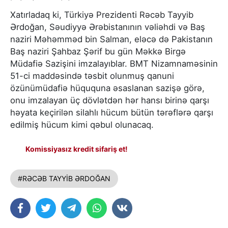
Xatırladaq ki, Türkiyə Prezidenti Rəcəb Tayyib
Ərdoğan, Səudiyyə Ərəbistanının vəliəhdi və Baş
naziri Məhəmməd bin Salman, eləcə də Pakistanın
Baş naziri Şahbaz Şərif bu gün Məkkə Birgə
Müdafiə Sazişini imzalayıblar. BMT Nizamnaməsinin
51-ci maddəsində təsbit olunmuş qanuni
özünümüdafiə hüququna əsaslanan sazişə görə,
onu imzalayan üç dövlətdən hər hansı birinə qarşı
həyata keçirilən silahlı hücum bütün tərəflərə qarşı
edilmiş hücum kimi qəbul olunacaq.
Komissiyasız kredit sifariş et!
#RƏCƏB TAYYİB ƏRDOĞAN