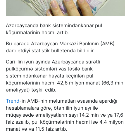
Azərbaycanda bank sistemindənkənar pul
köçürmələrinin həcmi artıb.
Bu barədə Azərbaycan Mərkəzi Bankının (AMB)
dərc etdiyi statistik bülletendə bildirilir.
Cari ilin iyun ayında Azərbaycanda sürətli
pulköçürmə sistemləri vasitəsilə bank
sistemindənkənar həyata keçirilən pul
köçürmələrinin həcmi 42,6 milyon manat (66,3 min
əməliyyat) təşkil edib.
Trend
-in AMB-nin məlumatları əsasında apardığı
hesablamalara görə, ötən ilin iyun ayı ilə
müqayisədə əməliyyatların sayı 14,2 min və ya 17,6
faiz azalıb, pul köçürmələrinin həcmi isə 4,4 milyon
manat və ya 11,5 faiz artıb.