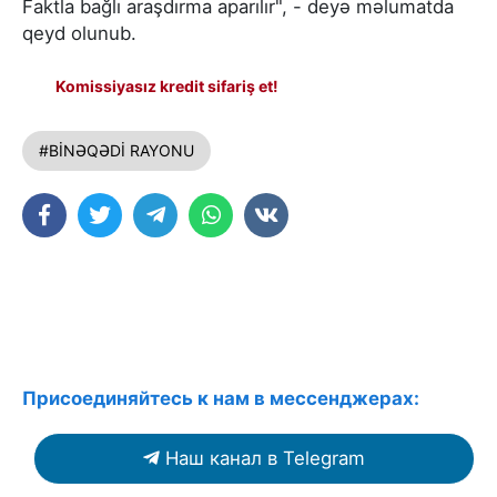
Faktla bağlı araşdırma aparılır", - deyə məlumatda
qeyd olunub.
Komissiyasız kredit sifariş et!
#BİNƏQƏDİ RAYONU
Присоединяйтесь к нам в мессенджерах:
Наш канал в Telegram