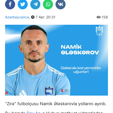
Azərbaycanca
,
7 Авг. 20:31
158
"Zirə" futbolçusu Namik Ələskərovla yollarını ayırıb.