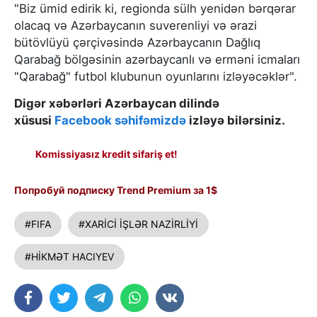
"Biz ümid edirik ki, regionda sülh yenidən bərqərar
olacaq və Azərbaycanın suverenliyi və ərazi
bütövlüyü çərçivəsində Azərbaycanın Dağlıq
Qarabağ bölgəsinin azərbaycanlı və erməni icmaları
"Qarabağ" futbol klubunun oyunlarını izləyəcəklər".
Digər xəbərləri Azərbaycan dilində
xüsusi
Facebook səhifəmizdə
izləyə bilərsiniz.
Komissiyasız kredit sifariş et!
Попробуй подписку Trend Premium за 1$
#FIFA
#XARİCİ İŞLƏR NAZİRLİYİ
#HİKMƏT HACIYEV