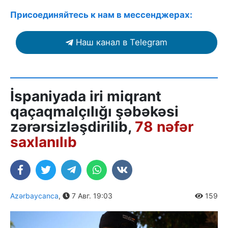
Присоединяйтесь к нам в мессенджерах:
Наш канал в Telegram
İspaniyada iri miqrant
qaçaqmalçılığı şəbəkəsi
zərərsizləşdirilib,
78 nəfər
saxlanılıb
Azərbaycanca
,
7 Авг. 19:03
159