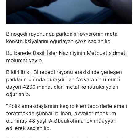
Binəqədi rayonunda parkdakı fəvvarənin metal
konstruksiyalarını oğurlayan şəxs saxlanılıb.
Bu barədə Daxili İşlər Nazirliyinin Mətbuat xidməti
məlumat yayıb.
Bildirilib ki, Binəqədi rayonu ərazisində yerləşən
parkların birində quraşdırılan fəvvarənin ümumi
dəyəri 4200 manat olan metal konstruksiyaları
oğurlanıb.
"Polis əməkdaşlarının keçirdikləri tədbirlərlə əməli
törətməkdə şübhəli bilinən, əvvəllər məhkum
olunmuş 48 yaşlı A.Əbdülrəhmanov müəyyən
edilərək saxlanılıb.