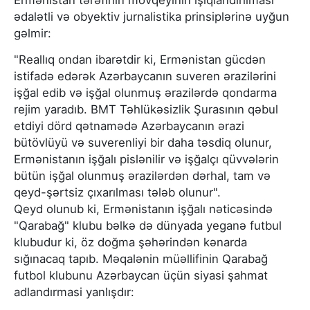
ədalətli və obyektiv jurnalistika prinsiplərinə uyğun
gəlmir:
"Reallıq ondan ibarətdir ki, Ermənistan gücdən
istifadə edərək Azərbaycanın suveren ərazilərini
işğal edib və işğal olunmuş ərazilərdə qondarma
rejim yaradıb. BMT Təhlükəsizlik Şurasının qəbul
etdiyi dörd qətnamədə Azərbaycanın ərazi
bütövlüyü və suverenliyi bir daha təsdiq olunur,
Ermənistanın işğalı pislənilir və işğalçı qüvvələrin
bütün işğal olunmuş ərazilərdən dərhal, tam və
qeyd-şərtsiz çıxarılması tələb olunur".
Qeyd olunub ki, Ermənistanın işğalı nəticəsində
"Qarabağ" klubu bəlkə də dünyada yeganə futbul
klubudur ki, öz doğma şəhərindən kənarda
sığınacaq tapıb. Məqalənin müəllifinin Qarabağ
futbol klubunu Azərbaycan üçün siyasi şahmat
adlandırmasi yanlışdır: