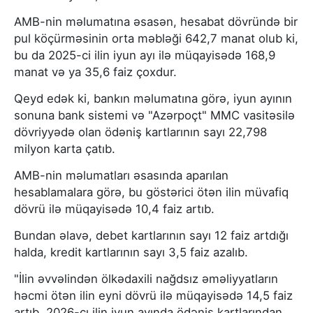
AMB-nin məlumatına əsasən, hesabat dövründə bir
pul köçürməsinin orta məbləği 642,7 manat olub ki,
bu da 2025-ci ilin iyun ayı ilə müqayisədə 168,9
manat və ya 35,6 faiz çoxdur.
Qeyd edək ki, bankın məlumatına görə, iyun ayının
sonuna bank sistemi və "Azərpoçt" MMC vasitəsilə
dövriyyədə olan ödəniş kartlarının sayı 22,798
milyon karta çatıb.
AMB-nin məlumatları əsasında aparılan
hesablamalara görə, bu göstərici ötən ilin müvafiq
dövrü ilə müqayisədə 10,4 faiz artıb.
Bundan əlavə, debet kartlarının sayı 12 faiz artdığı
halda, kredit kartlarının sayı 3,5 faiz azalıb.
"İlin əvvəlindən ölkədaxili nağdsız əməliyyatların
həcmi ötən ilin eyni dövrü ilə müqayisədə 14,5 faiz
artıb. 2026-cı ilin iyun ayında ödəniş kartlarından