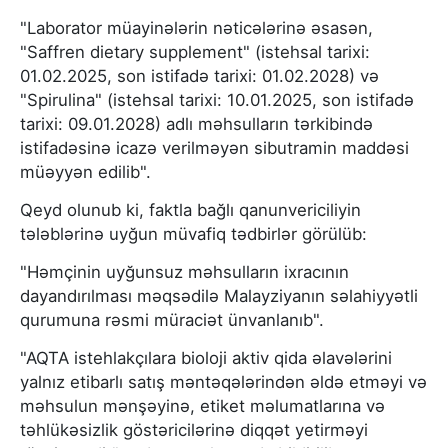
"Laborator müayinələrin nəticələrinə əsasən,
"Saffren dietary supplement" (istehsal tarixi:
01.02.2025, son istifadə tarixi: 01.02.2028) və
"Spirulina" (istehsal tarixi: 10.01.2025, son istifadə
tarixi: 09.01.2028) adlı məhsulların tərkibində
istifadəsinə icazə verilməyən sibutramin maddəsi
müəyyən edilib".
Qeyd olunub ki, faktla bağlı qanunvericiliyin
tələblərinə uyğun müvafiq tədbirlər görülüb:
"Həmçinin uyğunsuz məhsulların ixracının
dayandırılması məqsədilə Malayziyanın səlahiyyətli
qurumuna rəsmi müraciət ünvanlanıb".
"AQTA istehlakçılara bioloji aktiv qida əlavələrini
yalnız etibarlı satış məntəqələrindən əldə etməyi və
məhsulun mənşəyinə, etiket məlumatlarına və
təhlükəsizlik göstəricilərinə diqqət yetirməyi