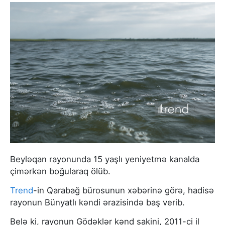
Beyləqan rayonunda 15 yaşlı yeniyetmə kanalda
çimərkən boğularaq ölüb.
Trend
-in Qarabağ bürosunun xəbərinə görə, hadisə
rayonun Bünyatlı kəndi ərazisində baş verib.
Belə ki, rayonun Gödəklər kənd sakini, 2011-ci il