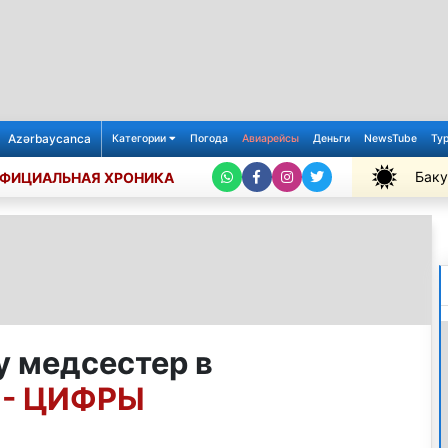
Azərbaycanca
Категории
Погода
Авиарейсы
Деньги
NewsTube
Ту
Баку
ФИЦИАЛЬНАЯ ХРОНИКА
+28℃
у медсестер в
?
- ЦИФРЫ