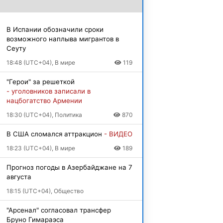
В Испании обозначили сроки
возможного наплыва мигрантов в
Сеуту
18:48 (UTC+04), В мире
119
"Герои" за решеткой
- уголовников записали в
нацбогатство Армении
18:30 (UTC+04), Политика
870
В США сломался аттракцион
- ВИДЕО
18:23 (UTC+04), В мире
189
Прогноз погоды в Азербайджане на 7
августа
18:15 (UTC+04), Общество
"Арсенал" согласовал трансфер
Бруно Гимараэса