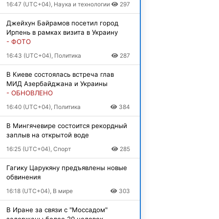
16:47 (UTC+04), Наука и технологии
297
Джейхун Байрамов посетил город
Ирпень в рамках визита в Украину
- ФОТО
16:43 (UTC+04), Политика
287
В Киеве состоялась встреча глав
МИД Азербайджана и Украины
- ОБНОВЛЕНО
16:40 (UTC+04), Политика
384
В Мингячевире состоится рекордный
заплыв на открытой воде
16:25 (UTC+04), Спорт
285
Гагику Царукяну предъявлены новые
обвинения
16:18 (UTC+04), В мире
303
В Иране за связи с "Моссадом"
задержаны более 20 человек