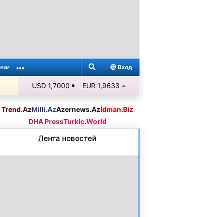
Вход
ризм
USD 1,7000
EUR 1,9633
Trend.Az
Milli.Az
Azernews.Az
İdman.Biz
DHA Press
Turkic.World
Лента новостей