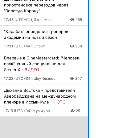
приостановке переводов через
"Золотую Корону"
17:48 (UTC+04), Экономика
266
"Карабах" определил тренеров
академии на новый сезон
17:31 (UTC+04), Спорт
238
Впервые в CineMastercard: "Человек-
паук", снятый специально для
ScreenX
- ВИДЕО
17:22 (UTC+04), Шоу-бизнес
247
Дыхание Востока - представители
Азербайджана на международном
пленэре в Иссык-Куле
- ФОТО
17:15 (UTC+04), Культура
251