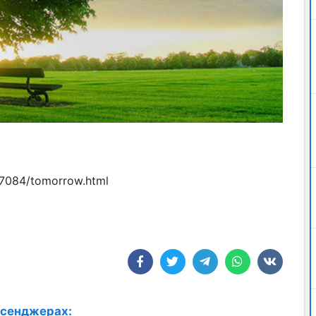
587084/tomorrow.html
ссенджерах: