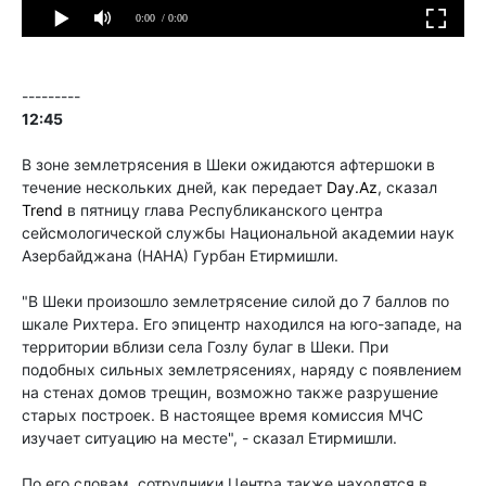
---------
12:45
В зоне землетрясения в Шеки ожидаются афтершоки в
течение нескольких дней, как передает
Day.Az
, сказал
Trend
в пятницу глава Республиканского центра
сейсмологической службы Национальной академии наук
Азербайджана (НАНА) Гурбан Етирмишли.
"В Шеки произошло землетрясение силой до 7 баллов по
шкале Рихтера. Его эпицентр находился на юго-западе, на
территории вблизи села Гозлу булаг в Шеки. При
подобных сильных землетрясениях, наряду с появлением
на стенах домов трещин, возможно также разрушение
старых построек. В настоящее время комиссия МЧС
изучает ситуацию на месте", - сказал Етирмишли.
По его словам, сотрудники Центра также находятся в