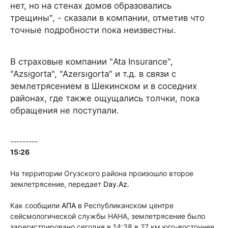
нет, но на стенах домов образовались
трещины", - сказали в компании, отметив что
точные подробности пока неизвестны.
В страховые компании "Ata Insurance",
"Azsıgorta", "Azersıgorta" и т.д. в связи с
землетрясением в Шекинском и в соседних
районах, где также ощущались толчки, пока
обращения не поступали.
---------
15:26
На территории Огузского района произошло второе
землетрясение, передает
Day.Az
.
Как сообщили
АПА
в Республиканском центре
сейсмологической службы НАНА, землетрясение было
зарегистрировано сегодня в 14:38 в 27 км юго-восточнее