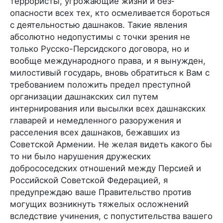
террористы, угрожающие жизни и без­
опасности всех тех, кто осмеливается бороться
с деятельностью дашнаков. Такие явления
абсолютно недопустимы с точки зрения не
только Русско-Персидского договора, но и
вообще между­народного права, и я вынужден,
милостивый государь, вновь обратиться к Вам с
требованием положить предел преступной
организации дашнакских сил путем
интернирования или вы­сылки всех дашнакских
главарей и немедленного разоруже­ния и
расселения всех дашнаков, бежавших из
Советской Ар­мении. Не желая видеть какого бы
то ни было нарушения дружеских
добрососедских отношений между Персией и
Российской Советской Федерацией, я
предупреждаю ваше Правительство против
могущих возникнуть тяжелых ослож­нений
вследствие учинения, с попустительства вашего