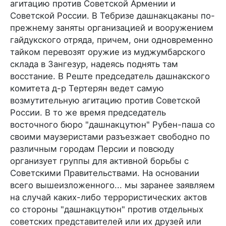
агитацию против Советской Армении и
Советской России. В Тебризе дашнакцаканы по-
прежнему заняты организацией и вооружением
гайдукского отряда, причем, они одновременно
тайком перевозят оружие из муджумбарского
склада в Зангезур, надеясь поднять там
восстание. В Реште председатель дашнакского
комитета д-р Тертерян ведет самую
возмутительную агитацию против Советской
России. В то же время председатель
восточного бюро "дашнакцутюн" Рубен-паша со
своими маузеристами разъезжает свободно по
различным городам Персии и повсюду
организует группы для активной борьбы с
Советскими Правительствами. На основании
всего вышеизложенного... мы заранее заявляем
на случай каких-либо террористических актов
со стороны "дашнакцутюн" против отдельных
советских представителей или их друзей или