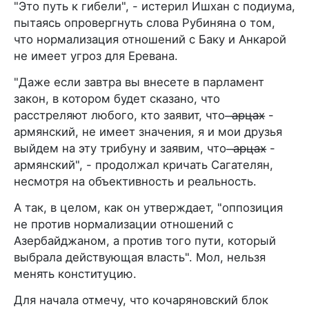
"Это путь к гибели", - истерил Ишхан с подиума,
пытаясь опровергнуть слова Рубиняна о том,
что нормализация отношений с Баку и Анкарой
не имеет угроз для Еревана.
"Даже если завтра вы внесете в парламент
закон, в котором будет сказано, что
расстреляют любого, кто заявит, что ̶а̶р̶ц̶а̶х̶ -
армянский, не имеет значения, я и мои друзья
выйдем на эту трибуну и заявим, что ̶а̶р̶ц̶а̶х̶ -
армянский", - продолжал кричать Сагателян,
несмотря на объективность и реальность.
А так, в целом, как он утверждает, "оппозиция
не против нормализации отношений с
Азербайджаном, а против того пути, который
выбрала действующая власть". Мол, нельзя
менять конституцию.
Для начала отмечу, что кочаряновский блок