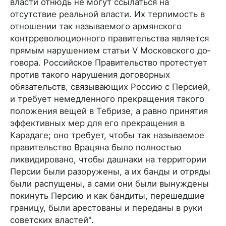
власти отнюдь не могут ссылаться на
отсутствие реальной власти. Их терпимость в
отношении так назы­ваемого армянского
контрреволюционного правительства является
прямым нарушением статьи V Московского до­
говора. Российское Правительство протестует
против такого на­рушения договорных
обязательств, связывающих Россию с Персией,
и требует немедленного прекращения такого
поло­жения вещей в Тебризе, а равно принятия
эффективных мер для его прекращения в
Карадаге; оно требует, чтобы так на­зываемое
правительство Врацяна было полностью
ликвиди­ровано, чтобы дашнаки на территории
Персии были разо­ружены, а их банды и отряды
были распущены, а сами они были вынуждены
покинуть Персию и как бандиты, перешедшие
границу, были арестованы и переданы в руки
советских властей".