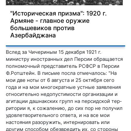
"Историческая призма": 1920 г.
Армяне - главное оружие
большевиков против
Азербайджана
Вслед за Чичериным 15 декабря 1921 г.
министру иностранных дел Персии обращается
полномочный представитель РСФСР в Персии
Ф.Ротштейн. В письме посла отмечалось: "На
мои две ноты от 6 августа и 25 октября сего
года и на мои многократные устные заявления
относительно недопустимости организации и
агитации дашнакских групп на персидской тер­
ритории я, к сожалению, до сих пор не получил
удовлетво­рительного ответа, и на все мои
настояния разоружить, интер­нировать или
другим способом обезвредить их, со стороны