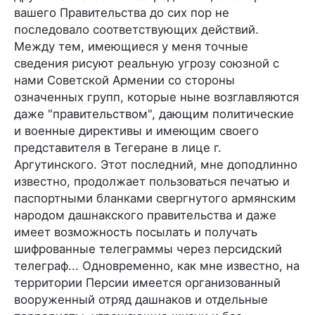
ва­шего Правительства до сих пор не
последовало соответствую­щих действий.
Между тем, имеющиеся у меня точные
сведения рисуют реальную угрозу союзной с
нами Советской Армении со стороны
означенных групп, которые ныне возглавляются
даже "правительством", дающим политические
и военные ди­рективы и имеющим своего
представителя в Тегеране в лице г.
Аргутинского. Этот последний, мне доподлинно
известно, продолжает пользоваться печатью и
паспортными бланками свергнутого армянским
народом дашнакского правительства и даже
имеет возможность посылать и получать
шифрован­ные телеграммы через персидский
телеграф... Одновременно, как мне известно, на
терри­тории Персии имеется организованный
вооруженный отряд дашнаков и отдельные