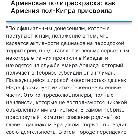
Армянская политраскраска: как
Армения пол-Кипра присвоила
"По официальным донесениям, которые
поступают к нам, положение в том, что
касается активности дашнаков на пер­сидской
территории, представляется весьма серьезным;
неко­торые из них проникли в Карадаг и
находятся на службе Амира Аршада, который
получает в Тебризе субсидии от англичан.
Пользующийся широкой известностью дашнак
Нжде формирует из этих беженцев военные
части. Это контррево­люционеры, полные
ненависти, которые не воспользуются ни­какой
объявленной им амнистией. В самом Тебризе
пресло­вутый "комитет спасения родины" во
главе с дашнаком Врацяном открыто проводит
свою деятельность. В этом городе персидские