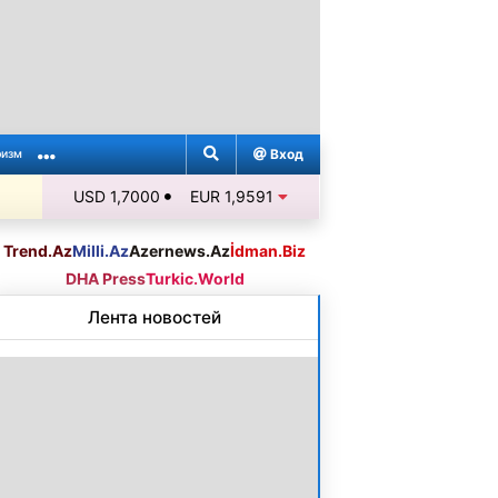
Вход
ризм
USD 1,7000
EUR 1,9591
Trend.Az
Milli.Az
Azernews.Az
İdman.Biz
DHA Press
Turkic.World
Лента новостей