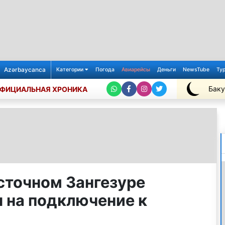
Azərbaycanca
Категории
Погода
Авиарейсы
Деньги
NewsTube
Ту
Баку
ФИЦИАЛЬНАЯ ХРОНИКА
+26℃
сточном Зангезуре
ы на подключение к