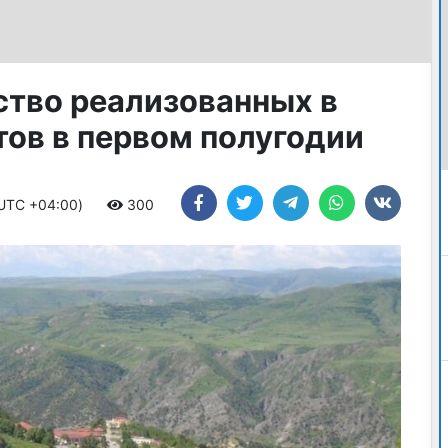
ство реализованных в
тов в первом полугодии
 (UTC +04:00)
300