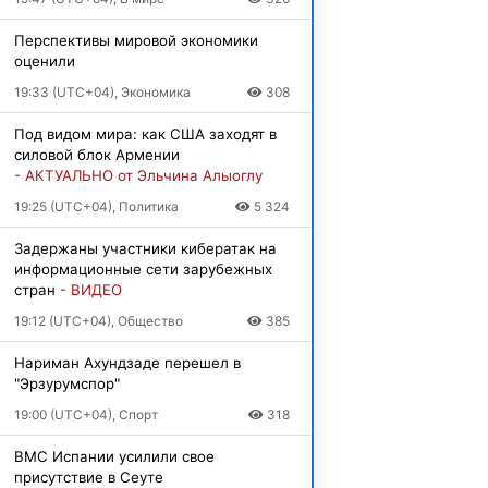
Перспективы мировой экономики
оценили
19:33 (UTC+04), Экономика
308
Под видом мира: как США заходят в
силовой блок Армении
- АКТУАЛЬНО от Эльчина Алыоглу
19:25 (UTC+04), Политика
5 324
Задержаны участники кибератак на
информационные сети зарубежных
стран
- ВИДЕО
19:12 (UTC+04), Общество
385
Нариман Ахундзаде перешел в
"Эрзурумспор"
19:00 (UTC+04), Спорт
318
ВМС Испании усилили свое
присутствие в Сеуте