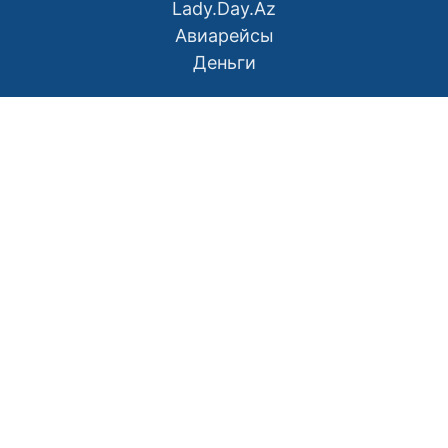
Lady.Day.Az
Авиарейсы
Деньги
О нас
Контакты
Правила использования материалов
Политика конфиденциальности
Написать в редакцию
Размещение рекламы
RSS
Наш Азербайджан: Вместе мы сила
Мой Баку