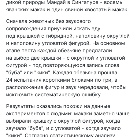
дикой природы Мандай в Сингапуре - восемь
яванских макак и один свиной хвостатый макак.
Сначала животных без звукового
сопровождения приучили искать еду
под крышкой с гибридной, наполовину округлой
и наполовину угловатой фигурой. На основном
этапе теста каждой обезьяне предлагали
на выбор две крышки - с округлой и угловатой
фигурой - под повторяющуюся запись слова
"буба" или "кики". Каждая обезьяна прошла
24 испытания короткими блоками по три, а
расположение фигур и звук чередовали, чтобы
исключить систематическую ошибку.
Результаты оказались похожи на данные
экспериментов с людьми: макаки заметно чаще
выбирали крышку с округлой фигурой, когда
звучало "буба", и с угловатой - когда звучало
"кики". Согласно статистическому анализу,