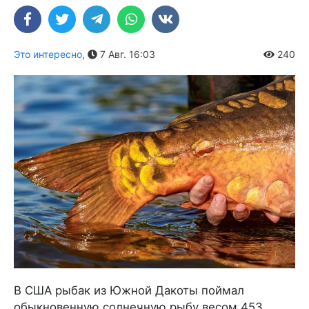
Это интересно
,
7 Авг. 16:03
240
В США рыбак из Южной Дакоты поймал
обыкновенную солнечную рыбу весом 453