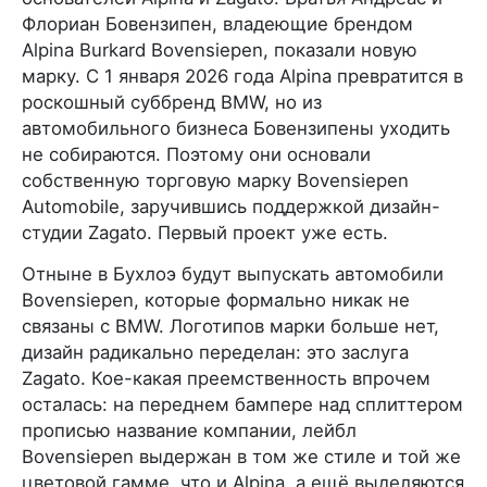
Флориан Бовензипен, владеющие брендом
Alpina Burkard Bovensiepen, показали новую
марку. С 1 января 2026 года Alpina превратится в
роскошный суббренд BMW, но из
автомобильного бизнеса Бовензипены уходить
не собираются. Поэтому они основали
собственную торговую марку Bovensiepen
Automobile, заручившись поддержкой дизайн-
студии Zagato. Первый проект уже есть.
Отныне в Бухлоэ будут выпускать автомобили
Bovensiepen, которые формально никак не
связаны с BMW. Логотипов марки больше нет,
дизайн радикально переделан: это заслуга
Zagato. Кое-какая преемственность впрочем
осталась: на переднем бампере над сплиттером
прописью название компании, лейбл
Bovensiepen выдержан в том же стиле и той же
цветовой гамме, что и Alpina, а ещё выделяются