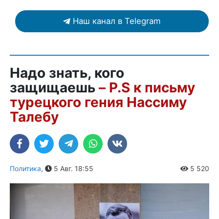
Наш канал в Telegram
Надо знать, кого
защищаешь
– P.S к письму
турецкого гения Нассиму
Талебу
Политика
,
5 Авг. 18:55
5 520