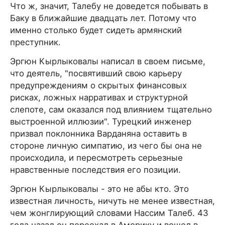
Что ж, значит, Талебу не доведется побывать в
Баку в ближайшие двадцать лет. Потому что
именно столько будет сидеть армянский
преступник.
Эргюн Кырлыковалы написал в своем письме,
что деятель, "посвятивший свою карьеру
предупреждениям о скрытых финансовых
рисках, ложных нарративах и структурной
слепоте, сам оказался под влиянием тщательно
выстроенной иллюзии". Турецкий инженер
призвал поклонника Варданяна оставить в
стороне личную симпатию, из чего бы она не
происходила, и пересмотреть серьезные
нравственные последствия его позиции.
Эргюн Кырлыковалы - это не абы кто. Это
известная личность, ничуть не менее известная,
чем жонглирующий словами Нассим Талеб. 43
года назад он переехал в Америку и вошел в