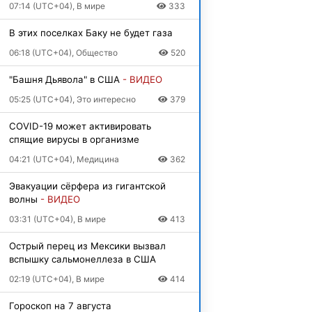
07:14 (UTC+04), В мире
333
В этих поселках Баку не будет газа
06:18 (UTC+04), Общество
520
"Башня Дьявола" в США
- ВИДЕО
05:25 (UTC+04), Это интересно
379
COVID-19 может активировать
спящие вирусы в организме
04:21 (UTC+04), Медицина
362
Эвакуации сёрфера из гигантской
волны
- ВИДЕО
03:31 (UTC+04), В мире
413
Острый перец из Мексики вызвал
вспышку сальмонеллеза в США
02:19 (UTC+04), В мире
414
Гороскоп на 7 августа