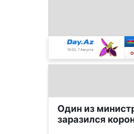
10:02, 7 Августа
О
Один из минист
заразился коро