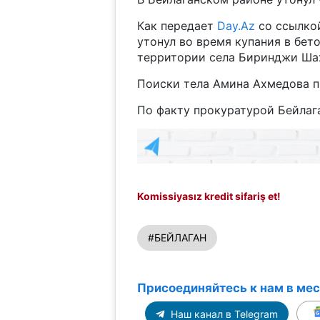
Как передает
Day.Az
со ссылко
утонул во время купания в бет
территории села Биринджи Ша
Поиски тела Амина Ахмедова 
По факту прокуратурой Бейлаг
Komissiyasız kredit sifariş et!
#БЕЙЛАГАН
Присоединяйтесь к нам в ме
Наш канал в Telegram