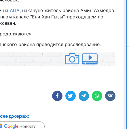
й на
АПА
, накануне житель района Амин Ахмедов
онном канале "Ени Хан Гызы", проходящем по
хсевен.
продолжаются.
анского района проводится расследование.
ссенджерах: