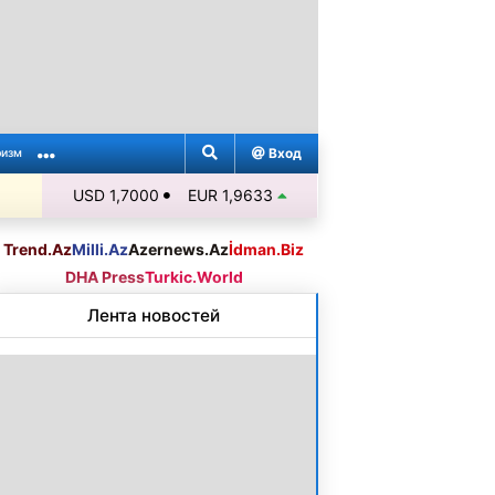
Вход
ризм
USD 1,7000
EUR 1,9633
Trend.Az
Milli.Az
Azernews.Az
İdman.Biz
DHA Press
Turkic.World
Лента новостей