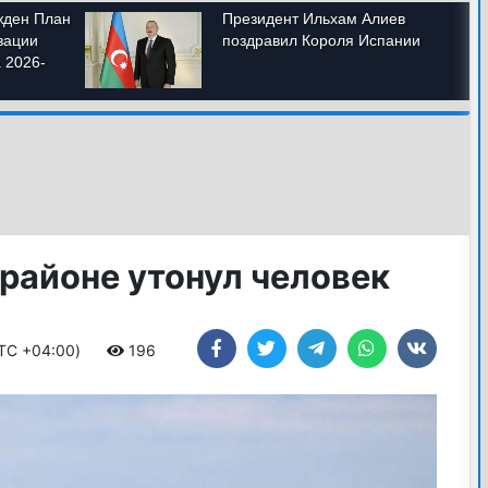
районе утонул человек
UTC +04:00)
196