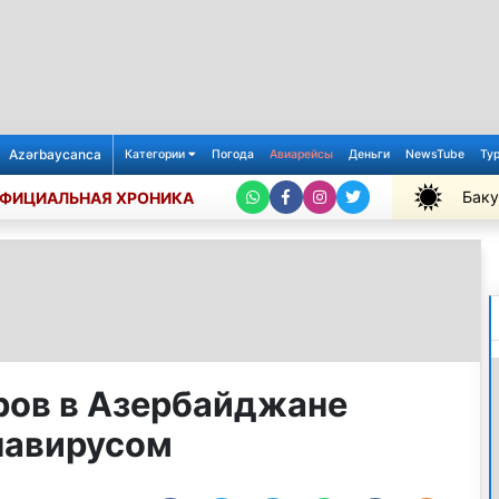
Azərbaycanca
Категории
Погода
Авиарейсы
Деньги
NewsTube
Ту
Баку
ФИЦИАЛЬНАЯ ХРОНИКА
+29℃
ров в Азербайджане
навирусом