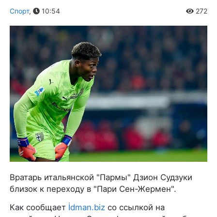
Спорт
,
10:54
272
Вратарь итальянской "Пармы" Дзион Судзуки
близок к переходу в "Пари Сен-Жермен".
Как сообщает
İdman.biz
со ссылкой на