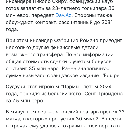
инсайдера Николо Скиру, французский клуб
готов заплатить за 23-летнего голкипера 36
млн евро, передает
Day.Az
. Стороны также
обсуждают контракт, рассчитанный до 2031
года.
При этом инсайдер Фабрицио Романо приводит
несколько другие финансовые детали
возможного трансфера. По его информации,
общая стоимость сделки с учетом бонусов
составит 35 млн евро. Ранее аналогичную
сумму называло французское издание L'Equipe.
Судзуки стал игроком "Пармы" летом 2024
года, перейдя из бельгийского "Сент-Трюйдена"
за 7,5 млн евро.
В минувшем сезоне японский вратарь провел 22
матча, в которых пропустил 30 мячей. В шести
встречах ему удалось сохранить свои ворота в