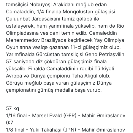
təmsilçisi Nobuyoşi Arakidanı məğlub edən
Cəmaləddin, 1/4 finalda Monqolustan güləşçisi
Çuluunbat Jarqasaixanı təmiz qələbə ilə
üstələyərək, həm yarımfinala yüksəlib, həm də Rio
Olimpiadasına vəsiqəni təmin edib. Cəmaləddin
Məhəmmədov Braziliyada keçiriləcək Yay Olimpiya
Oyunlarına vəsiqə qazanan 11-ci güləşçimiz olub.
Yarımfinalda Gürcüstan təmsilçisi Geno Petriaşvilini
57 saniyədə diz çökdürən güləşçimiz finala
yüksəlib. Finalda Cəmaləddinin rəqibi Türkiyəli
Avropa və Dünya çempionu Taha Akgül olub.
Görüşü məğlub başa vuran güləşçimiz Dünya
çempionatını gümüş medalla başa vurub.
57 kq
1/16 final - Marsel Evald (GER) - Mahir Əmiraslanov
0:7
1/8 final - Yuki Takahaşi (JPN) - Mahir Əmiraslanov