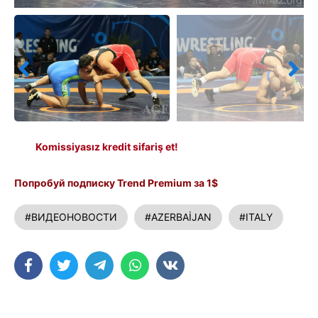
Komissiyasız kredit sifariş et!
Попробуй подписку Trend Premium за 1$
#ВИДЕОНОВОСТИ
#AZERBAİJAN
#ITALY