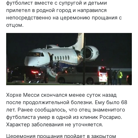
футболист вместе с супругой и детьми
прилетел в родной город и направился
непосредственно на церемонию прощания с
отцом.
Хорхе Месси скончался менее суток назад
после продолжительной болезни. Ему было 68
лет. Ранее сообщалось, что отец знаменитого
футболиста умер в одной из клиник Росарио.
Характер заболевания не уточняется.
Церемония прощания пройдет в закрытом