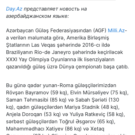
Day.Az
представляет новость на
азербайджанском языке:
Azərbaycan Güləş Federasiyasından (AGF)
Milli.Az
-
a verilən məlumata görə, Amerika Birləşmiş
Ştatlarının Las Veqas şəhərində 2016-cı ildə
Braziliyanın Rio-de Janeyro şəhərində keçiriləcək
XXXI Yay Olimpiya Oyunlarına ilk lisenziyaların
qazanıldığı güləş üzrə Dünya çempionatı başa çatıb.
Bu günə qədər yunan-Roma güləşçilərimizdən
Rövşən Bayramov (59 kq), Elvin Mürsəliyev (75 kq),
Saman Təhmasibi (85 kq) və Sabah Şəriəti (130
kq), qadın güləşçilərdən Mariya Stadnik (48 kq),
Anjela Doroqan (53 kq) və Yuliya Ratkeviç (58 kq),
sərbəst güləşçilərdən Toğrul Əsgərov (65 kq),
Məhəmmədhacı Xatiyev (86 kq) və Xetaq