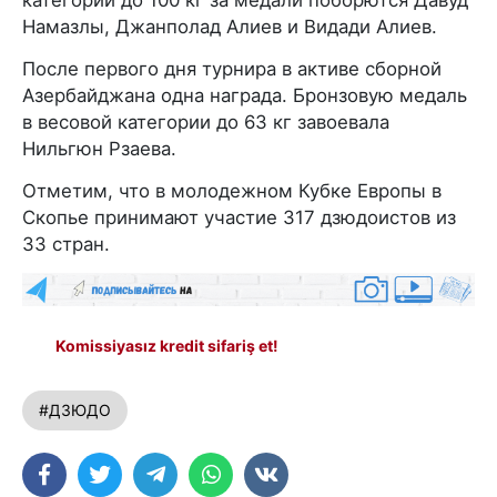
категории до 100 кг за медали поборются Давуд
Намазлы, Джанполад Алиев и Видади Алиев.
После первого дня турнира в активе сборной
Азербайджана одна награда. Бронзовую медаль
в весовой категории до 63 кг завоевала
Нильгюн Рзаева.
Отметим, что в молодежном Кубке Европы в
Скопье принимают участие 317 дзюдоистов из
33 стран.
Komissiyasız kredit sifariş et!
#ДЗЮДО