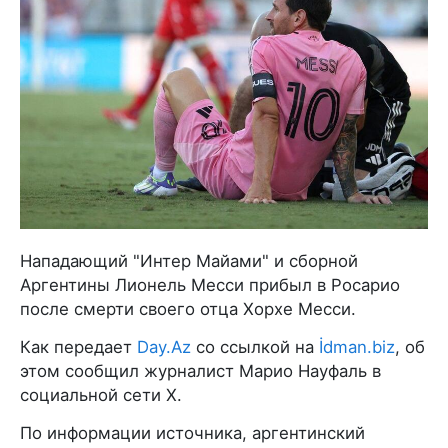
Нападающий "Интер Майами" и сборной
Аргентины Лионель Месси прибыл в Росарио
после смерти своего отца Хорхе Месси.
Как передает
Day.Az
со ссылкой на
İdman.biz
, об
этом сообщил журналист Марио Науфаль в
социальной сети X.
По информации источника, аргентинский