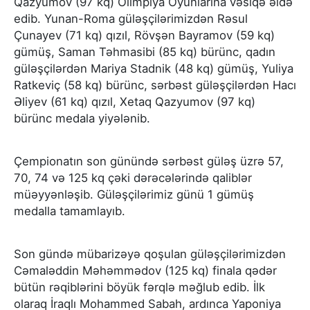
Qazyumov (97 kq) Olimpiya Oyunlarına vəsiqə əldə
edib. Yunan-Roma güləşçilərimizdən Rəsul
Çunayev (71 kq) qızıl, Rövşən Bayramov (59 kq)
gümüş, Saman Təhmasibi (85 kq) bürünc, qadın
güləşçilərdən Mariya Stadnik (48 kq) gümüş, Yuliya
Ratkeviç (58 kq) bürünc, sərbəst güləşçilərdən Hacı
Əliyev (61 kq) qızıl, Xetaq Qazyumov (97 kq)
bürünc medala yiyələnib.
Çempionatın son günündə sərbəst güləş üzrə 57,
70, 74 və 125 kq çəki dərəcələrində qaliblər
müəyyənləşib. Güləşçilərimiz günü 1 gümüş
medalla tamamlayıb.
Son gündə mübarizəyə qoşulan güləşçilərimizdən
Cəmaləddin Məhəmmədov (125 kq) finala qədər
bütün rəqiblərini böyük fərqlə məğlub edib. İlk
olaraq İraqlı Mohammed Sabah, ardınca Yaponiya