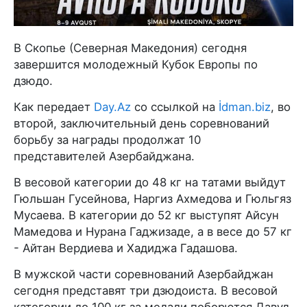
В Скопье (Северная Македония) сегодня
завершится молодежный Кубок Европы по
дзюдо.
Как передает
Day.Az
со ссылкой на
İdman.biz
, во
второй, заключительный день соревнований
борьбу за награды продолжат 10
представителей Азербайджана.
В весовой категории до 48 кг на татами выйдут
Гюльшан Гусейнова, Наргиз Ахмедова и Гюльгяз
Мусаева. В категории до 52 кг выступят Айсун
Мамедова и Нурана Гаджизаде, а в весе до 57 кг
- Айтан Вердиева и Хадиджа Гадашова.
В мужской части соревнований Азербайджан
сегодня представят три дзюдоиста. В весовой