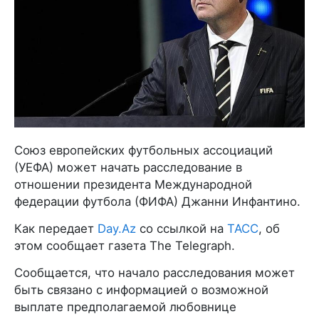
Союз европейских футбольных ассоциаций
(УЕФА) может начать расследование в
отношении президента Международной
федерации футбола (ФИФА) Джанни Инфантино.
Как передает
Day.Az
со ссылкой на
ТАСС
, об
этом сообщает газета The Telegraph.
Сообщается, что начало расследования может
быть связано с информацией о возможной
выплате предполагаемой любовнице