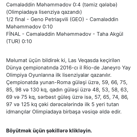
Cəmaləddin Məhəmmədov 0:4 (təmiz qələbə)
(Olimpiadaya lisenziya qazandı)
1/2 final - Geno Petriaşvili (GEO) - Cəmaləddin
Məhəmmədov 0:10
FİNAL - Cəmaləddin Məhəmmədov - Taha Akgül
(TUR) 0:10
Məlumat üçün bildirək ki, Las Veqasda keçirilən
Dünya çempionatında 2016-cı il Rio-de Janeyro Yay
Olimpiya Oyunlarına ilk lisenziyalar qazanılır.
Çempionatda yunan-Roma güləşi üzrə, 59, 66, 75,
85, 98 və 130 kq, qadın güləşi üzrə 48, 53, 58, 63,
69 və 75 kq, sərbəst güləş üzrə isə, 57, 65, 74, 86,
97 və 125 kq çəki dərəcələrində ilk 5 yeri tutan
idmançılar Olimpiadaya birbaşa vəsiqə əldə edir.
Böyütmək üçün şəkillərə klikləyin.