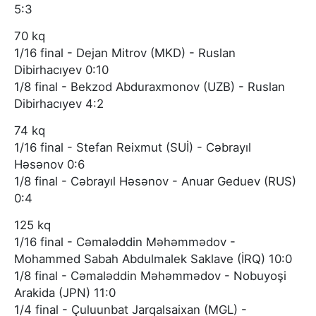
5:3
70 kq
1/16 final - Dejan Mitrov (MKD) - Ruslan
Dibirhacıyev 0:10
1/8 final - Bekzod Abduraxmonov (UZB) - Ruslan
Dibirhacıyev 4:2
74 kq
1/16 final - Stefan Reixmut (SUİ) - Cəbrayıl
Həsənov 0:6
1/8 final - Cəbrayıl Həsənov - Anuar Geduev (RUS)
0:4
125 kq
1/16 final - Cəmaləddin Məhəmmədov -
Mohammed Sabah Abdulmalek Saklave (İRQ) 10:0
1/8 final - Cəmaləddin Məhəmmədov - Nobuyoşi
Arakida (JPN) 11:0
1/4 final - Çuluunbat Jarqalsaixan (MGL) -