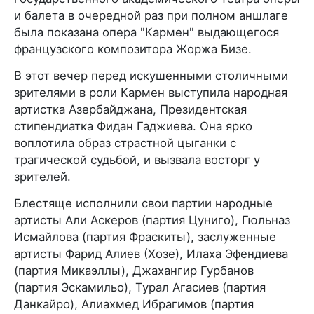
и балета в очередной раз при полном аншлаге
была показана опера "Кармен" выдающегося
французского композитора Жоржа Бизе.
В этот вечер перед искушенными столичными
зрителями в роли Кармен выступила народная
артистка Азербайджана, Президентская
стипендиатка Фидан Гаджиева. Она ярко
воплотила образ страстной цыганки с
трагической судьбой, и вызвала восторг у
зрителей.
Блестяще исполнили свои партии народные
артисты Али Аскеров (партия Цуниго), Гюльназ
Исмайлова (партия Фраскиты), заслуженные
артисты Фарид Алиев (Хозе), Илаха Эфендиева
(партия Микаэллы), Джахангир Гурбанов
(партия Эскамильо), Турал Агасиев (партия
Данкайро), Алиахмед Ибрагимов (партия