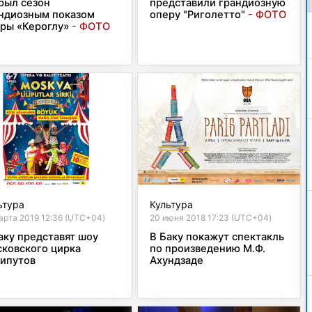
рыл сезон
представили грандиозную
ндиозным показом
оперу "Риголетто"
- ФОТО
ры «Кероглу»
- ФОТО
ьтура
Культура
арта 2019 12:36 (UTC+04)
20 июня 2018 17:23 (UTC+04)
аку представят шоу
В Баку покажут спектакль
ковского цирка
по произведению М.Ф.
ипутов
Ахундзаде