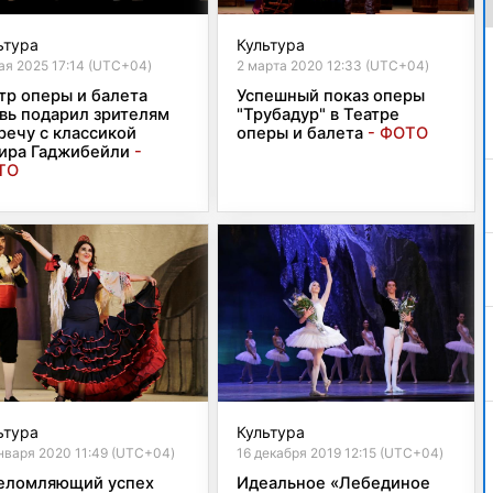
ьтура
Культура
ая 2025 17:14 (UTC+04)
2 марта 2020 12:33 (UTC+04)
тр оперы и балета
Успешный показ оперы
вь подарил зрителям
"Трубадур" в Театре
речу с классикой
оперы и балета
- ФОТО
ира Гаджибейли
-
ТО
ьтура
Культура
нваря 2020 11:49 (UTC+04)
16 декабря 2019 12:15 (UTC+04)
еломляющий успех
Идеальное «Лебединое