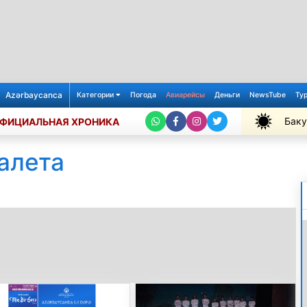
Azərbaycanca
Категории
Погода
Авиарейсы
Деньги
NewsTube
Ту
Баку
ФИЦИАЛЬНАЯ ХРОНИКА
+26℃
алета