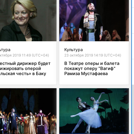
ьтура
Культура
ктября 2019 11:49 (UTC+04)
23 октября 2019 14:19 (UTC+04)
естный дирижер будет
В Театре оперы и балета
ижировать оперой
покажут оперу "Вагиф"
льская честь» в Баку
Рамиза Мустафаева