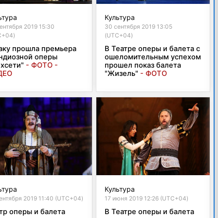
ьтура
Культура
ентября 2019 15:30
30 сентября 2019 13:05
C+04)
(UTC+04)
аку прошла премьера
В Театре оперы и балета с
ндиозной оперы
ошеломительным успехом
хсети"
- ФОТО -
прошел показ балета
ДЕО
"Жизель"
- ФОТО
ьтура
Культура
ентября 2019 11:40 (UTC+04)
17 июня 2019 12:26 (UTC+04)
тр оперы и балета
В Театре оперы и балета