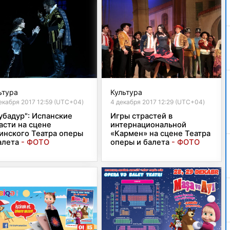
ьтура
Культура
екабря 2017 12:59 (UTC+04)
4 декабря 2017 12:29 (UTC+04)
убадур": Испанские
Игры страстей в
асти на сцене
интернациональной
инского Театра оперы
«Кармен» на сцене Театра
алета
- ФОТО
оперы и балета
- ФОТО