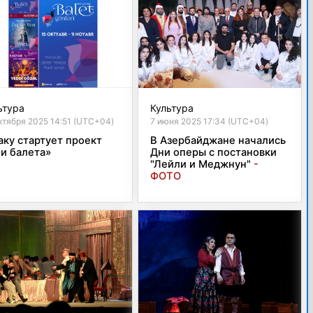
ьтура
Культура
ктября 2025 14:51 (UTC+04)
7 июня 2025 17:34 (UTC+04)
аку стартует проект
В Азербайджане начались
и балета»
Дни оперы с постановки
"Лейли и Меджнун"
-
ФОТО