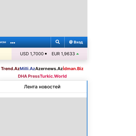
Вход
ризм
USD 1,7000
EUR 1,9633
Trend.Az
Milli.Az
Azernews.Az
İdman.Biz
DHA Press
Turkic.World
Лента новостей