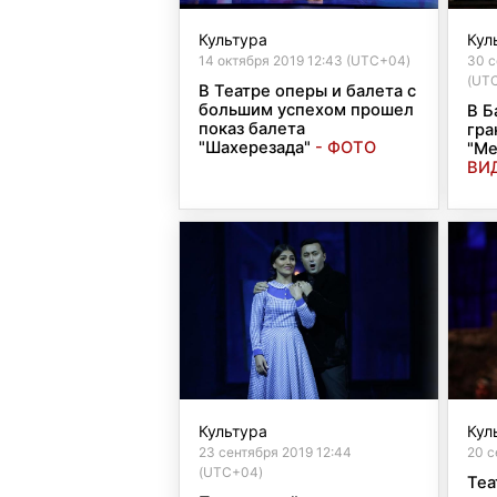
Культура
Кул
14 октября 2019 12:43 (UTC+04)
30 с
(UT
В Театре оперы и балета с
большим успехом прошел
В Б
показ балета
гра
"Шахерезада"
- ФОТО
"Ме
ВИ
Культура
Кул
23 сентября 2019 12:44
20 с
(UTC+04)
Теа