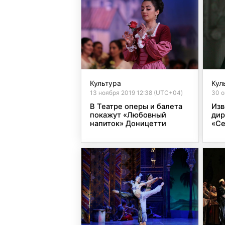
Культура
Кул
13 ноября 2019 12:38 (UTC+04)
30 о
В Театре оперы и балета
Изв
покажут «Любовный
дир
напиток» Доницетти
«Се