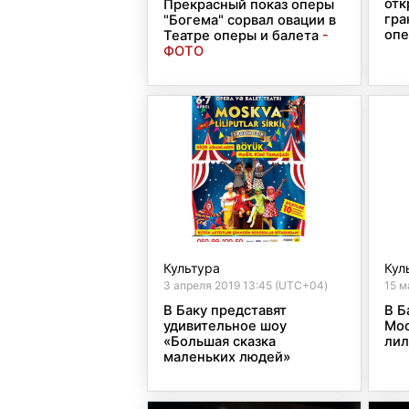
отк
Прекрасный показ оперы
гра
"Богема" сорвал овации в
опе
Театре оперы и балета
-
ФОТО
Культура
Кул
3 апреля 2019 13:45 (UTC+04)
15 м
В Баку представят
В Б
удивительное шоу
Мос
«Большая сказка
лил
маленьких людей»