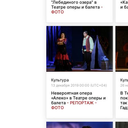
"Лебединого озера" в
«Ка
Театре оперы и балета
-
и б
ФОТО
Культура
Кул
13 декабря 2019 00:00 (UTC+04)
26 н
Невероятная опера
В Т
«Алеко» в Театре оперы и
пок
балета
- РЕПОРТАЖ -
так
ФОТО
Гад