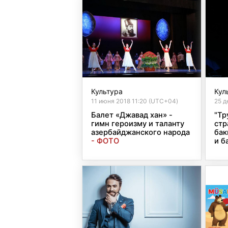
Культура
Кул
11 июня 2018 11:20 (UTC+04)
25 д
Балет «Джавад хан» -
"Тр
гимн героизму и таланту
стр
азербайджанского народа
бак
- ФОТО
и б