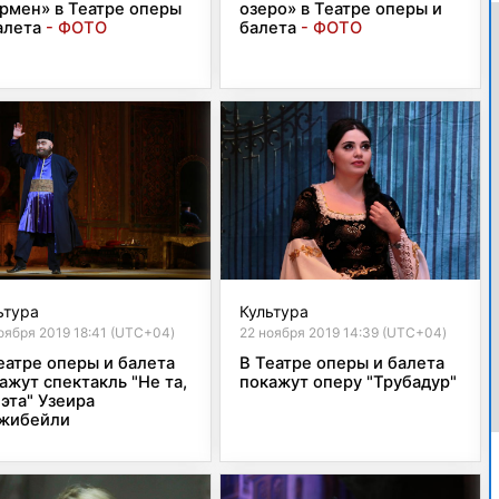
рмен» в Театре оперы
озеро» в Театре оперы и
алета
- ФОТО
балета
- ФОТО
ьтура
Культура
оября 2019 18:41 (UTC+04)
22 ноября 2019 14:39 (UTC+04)
еатре оперы и балета
В Театре оперы и балета
ажут спектакль "Не та,
покажут оперу "Трубадур"
 эта" Узеира
жибейли