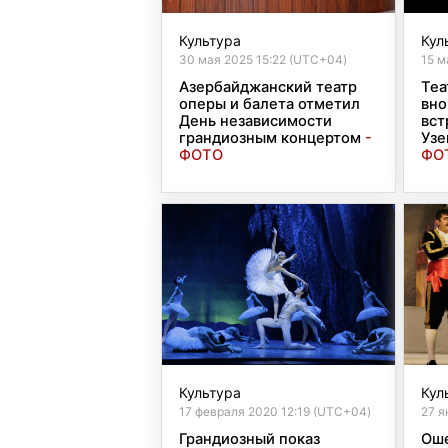
Культура
Кул
30 мая 2025 15:22 (UTC+04)
15 м
Азербайджанский театр
Теа
оперы и балета отметил
вно
День независимости
вст
грандиозным концертом
-
Узе
ФОТО
ФО
Культура
Кул
17 февраля 2020 12:19 (UTC+04)
27 я
Грандиозный показ
Ош