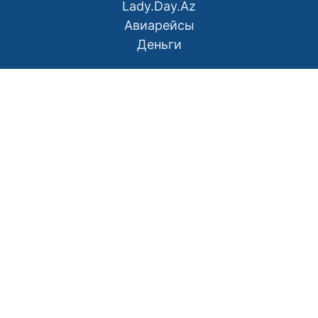
Lady.Day.Az
Авиарейсы
Деньги
О нас
Контакты
Правила использования материалов
Политика конфиденциальности
Написать в редакцию
Размещение рекламы
RSS
Наш Азербайджан: Вместе мы сила
Мой Баку