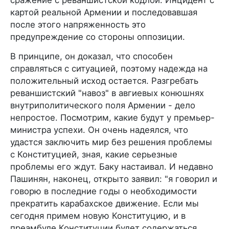
сражение с реваншистской кодлой. Инцидент с
картой реальной Армении и последовавшая
после этого напряженность это
предупреждение со стороны оппозиции.
В принципе, он доказал, что способен
справляться с ситуацией, поэтому надежда на
положительный исход остается. Разгребать
реваншистский "навоз" в авгиевых конюшнях
внутриполитического поля Армении - дело
непростое. Посмотрим, какие будут у премьер-
министра успехи. Он очень надеялся, что
удастся заключить мир без решения проблемы
с Конституцией, зная, какие серьезные
проблемы его ждут. Баку настаивал. И недавно
Пашинян, наконец, открыто заявил: "я говорил и
говорю в последние годы о необходимости
прекратить карабахское движение. Если мы
сегодня примем новую Конституцию, и в
преамбуле Конституции будет содержаться