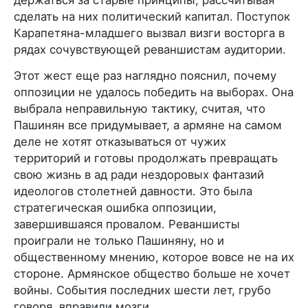
держаться за старые принципы, рассчитывая
сделать на них политический капитал. Поступок
Карапетяна-младшего вызвал визги восторга в
рядах сочувствующей реваншистам аудитории.
Этот жест еще раз наглядно пояснил, почему
оппозиции не удалось победить на выборах. Она
выбрала неправильную тактику, считая, что
Пашинян все придумывает, а армяне на самом
деле не хотят отказываться от чужих
территорий и готовы продолжать превращать
свою жизнь в ад ради нездоровых фантазий
идеологов столетней давности. Это была
стратегическая ошибка оппозиции,
завершившаяся провалом. Реваншисты
проиграли не только Пашиняну, но и
общественному мнению, которое вовсе не на их
стороне. Армянское общество больше не хочет
войны. События последних шести лет, грубо
говоря, вправили мозги.