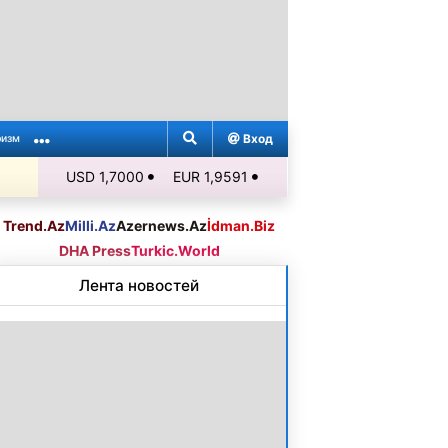
Вход
ризм
USD 1,7000
EUR 1,9591
Trend.Az
Milli.Az
Azernews.Az
İdman.Biz
DHA Press
Turkic.World
Лента новостей