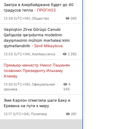
Завтра в Азербайджане будет до 40
градусов тепла
- ПРОГНОЗ
12:39 (UTC+04), Общество
265
Vaşinqton Zirvə Görüşü Cənubi
Qafqazda qarşıdurma modelinin
dəyişməsinin mühüm mərhələsi kimi
qiymətləndirilir
- Sevil Mikayılova
12:33 (UTC+04), Azərbaycanca
2 292
Премьер-министр Никол Пашинян
позвонил Президенту Ильхаму
Алиеву
12:30 (UTC+04), Официальная
4
хроника
545
Эми Карлон отметила шаги Баку и
Еревана на пути к миру
12:17 (UTC+04), Политика
261