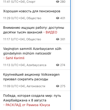
11:41 (UTC+04), Спорт
280
Хорошая новость для пенсионеров
11:29 (UTC+04), Общество
401
Вниманию ищущих работу: доступны
десятки тысяч вакансий
- ВИДЕО
11:17 (UTC+04), Общество
361
Vaşinqton sammiti Azərbaycanın sülh
gündəliyinin mühüm nəticəsidir
- Sahil Kərimli
11:13 (UTC+04), Azərbaycanca
274
Крупнейший акционер Volkswagen
призвал сократить расходы
11:09 (UTC+04), Автоновости
275
Победа, которая создала мир: путь
Азербайджана к 8 августа
- РАСКЛАД от Рамиза Юнуса