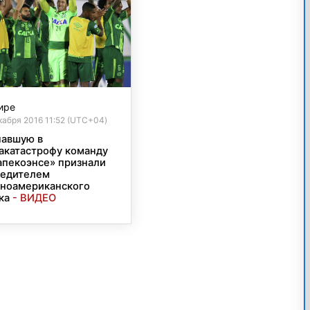
ире
кабря 2016 11:52 (UTC+04)
авшую в
акатастрофу команду
пекоэнсе» признали
едителем
ноамериканского
ка
- ВИДЕО