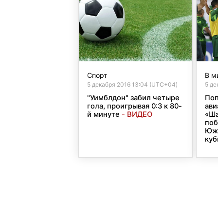
Спорт
В м
5 декабря 2016 13:04 (UTC+04)
5 де
"Уимблдон" забил четыре
Поп
гола, проигрывая 0:3 к 80-
ави
й минуте
- ВИДЕО
«Ша
поб
Юж
куб