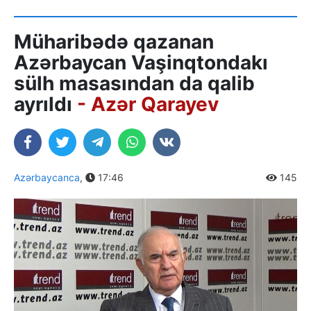
Müharibədə qazanan
Azərbaycan Vaşinqtondakı
sülh masasından da qalib
ayrıldı
- Azər Qarayev
Azərbaycanca
,
17:46
145