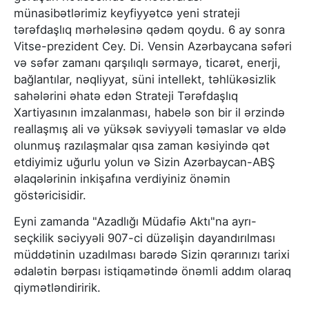
münasibətlərimiz keyfiyyətcə yeni strateji
tərəfdaşlıq mərhələsinə qədəm qoydu. 6 ay sonra
Vitse-prezident Cey. Di. Vensin Azərbaycana səfəri
və səfər zamanı qarşılıqlı sərmayə, ticarət, enerji,
bağlantılar, nəqliyyat, süni intellekt, təhlükəsizlik
sahələrini əhatə edən Strateji Tərəfdaşlıq
Xartiyasının imzalanması, habelə son bir il ərzində
reallaşmış ali və yüksək səviyyəli təmaslar və əldə
olunmuş razılaşmalar qısa zaman kəsiyində qət
etdiyimiz uğurlu yolun və Sizin Azərbaycan-ABŞ
əlaqələrinin inkişafına verdiyiniz önəmin
göstəricisidir.
Eyni zamanda "Azadlığı Müdafiə Aktı"na ayrı-
seçkilik səciyyəli 907-ci düzəlişin dayandırılması
müddətinin uzadılması barədə Sizin qərarınızı tarixi
ədalətin bərpası istiqamətində önəmli addım olaraq
qiymətləndiririk.