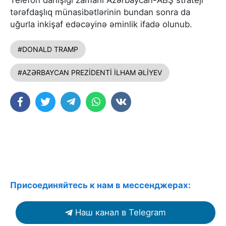
Telefon danışığı zamanı Azərbaycan-ABŞ strateji
tərəfdaşlıq münasibətlərinin bundan sonra da
uğurla inkişaf edəcəyinə əminlik ifadə olunub.
#DONALD TRAMP
#AZƏRBAYCAN PREZİDENTİ İLHAM ƏLİYEV
Присоединяйтесь к нам в мессенджерах:
Наш канал в Telegram