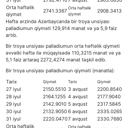
31 iyul
2792.4710
7 avqust
2963.0830
Orta həftəlik
Orta həftəlik
2741.3367
2908.3413
qiymət
qiymət
Həftə ərzində Azərbaycanda bir troya unsiyası
palladiumun qiyməti 129,914 manat və ya 5,9 faiz
artıb.
Bir troya unsiyası palladiumun orta həftəlik qiyməti
əvvəlki həftə ilə müqayisədə 110,3215 manat və ya
5,1 faiz artaraq 2272,4274 manat təşkil edib.
Bir troya unsiyası palladiumun qiyməti (manatla):
Tarix
Qiymət
Tarix
Qiymət
27 iyul
2150.5510
3 avqust
2200.8540
28 iyul
2164.1255
4 avqust
2177.9040
29 iyul
2142.9010
5 avqust
2317.5845
30 iyul
2132.9050
6 avqust
2335.0265
31 iyul
2220.0470
7 avqust
2330.7680
Orta həftəlik
Orta həftəlik