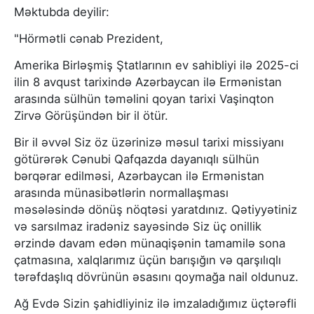
Məktubda deyilir:
"Hörmətli cənab Prezident,
Amerika Birləşmiş Ştatlarının ev sahibliyi ilə 2025-ci
ilin 8 avqust tarixində Azərbaycan ilə Ermənistan
arasında sülhün təməlini qoyan tarixi Vaşinqton
Zirvə Görüşündən bir il ötür.
Bir il əvvəl Siz öz üzərinizə məsul tarixi missiyanı
götürərək Cənubi Qafqazda dayanıqlı sülhün
bərqərar edilməsi, Azərbaycan ilə Ermənistan
arasında münasibətlərin normallaşması
məsələsində dönüş nöqtəsi yaratdınız. Qətiyyətiniz
və sarsılmaz iradəniz sayəsində Siz üç onillik
ərzində davam edən münaqişənin tamamilə sona
çatmasına, xalqlarımız üçün barışığın və qarşılıqlı
tərəfdaşlıq dövrünün əsasını qoymağa nail oldunuz.
Ağ Evdə Sizin şahidliyiniz ilə imzaladığımız üçtərəfli