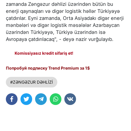
zamanda Zəngəzur dəhlizi üzərindən bütün bu
enerji qaynaqları və digər logistik həllər Türkiyəyə
çatdırılar. Eyni zamanda, Orta Asiyadakı digər enerji
mənbələri və digər logistik məsələlər Azərbaycan
üzərindən Türkiyəyə, Türkiyə üzərindən isə
Avropaya çatdırılacaq", - deyə nazir vurğulayıb.
Komissiyasız kredit sifariş et!
Попробуй подписку Trend Premium за 1$
#ZƏNGƏZUR DƏHLİZİ