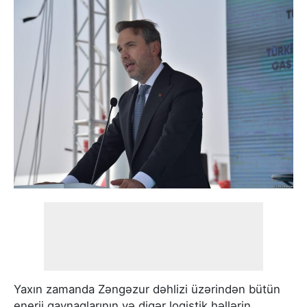
Yaxın zamanda Zəngəzur dəhlizi üzərindən bütün
enerji qaynaqlarının və digər logistik həllərin