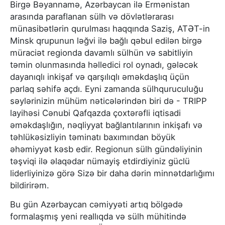
Birgə Bəyannamə, Azərbaycan ilə Ermənistan
arasında paraflanan sülh və dövlətlərarası
münasibətlərin qurulması haqqında Saziş, ATƏT-in
Minsk qrupunun ləğvi ilə bağlı qəbul edilən birgə
müraciət regionda davamlı sülhün və sabitliyin
təmin olunmasında həlledici rol oynadı, gələcək
dayanıqlı inkişaf və qarşılıqlı əməkdaşlıq üçün
parlaq səhifə açdı. Eyni zamanda sülhquruculuğu
səylərinizin mühüm nəticələrindən biri də - TRIPP
layihəsi Cənubi Qafqazda çoxtərəfli iqtisadi
əməkdaşlığın, nəqliyyat bağlantılarının inkişafı və
təhlükəsizliyin təminatı baxımından böyük
əhəmiyyət kəsb edir. Regionun sülh gündəliyinin
təşviqi ilə əlaqədar nümayiş etdirdiyiniz güclü
liderliyinizə görə Sizə bir daha dərin minnətdarlığımı
bildirirəm.
Bu gün Azərbaycan cəmiyyəti artıq bölgədə
formalaşmış yeni reallıqda və sülh mühitində