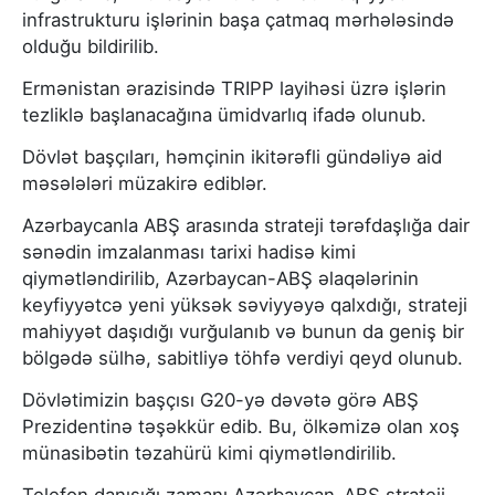
infrastrukturu işlərinin başa çatmaq mərhələsində
olduğu bildirilib.
Ermənistan ərazisində TRIPP layihəsi üzrə işlərin
tezliklə başlanacağına ümidvarlıq ifadə olunub.
Dövlət başçıları, həmçinin ikitərəfli gündəliyə aid
məsələləri müzakirə ediblər.
Azərbaycanla ABŞ arasında strateji tərəfdaşlığa dair
sənədin imzalanması tarixi hadisə kimi
qiymətləndirilib, Azərbaycan-ABŞ əlaqələrinin
keyfiyyətcə yeni yüksək səviyyəyə qalxdığı, strateji
mahiyyət daşıdığı vurğulanıb və bunun da geniş bir
bölgədə sülhə, sabitliyə töhfə verdiyi qeyd olunub.
Dövlətimizin başçısı G20-yə dəvətə görə ABŞ
Prezidentinə təşəkkür edib. Bu, ölkəmizə olan xoş
münasibətin təzahürü kimi qiymətləndirilib.