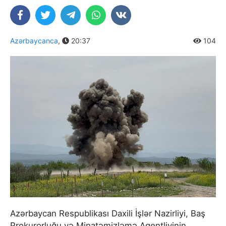
Azərbaycanca
,
20:37
104
Azərbaycan Respublikası Daxili İşlər Nazirliyi, Baş
Prokurorluğu və Minatəmizləmə Agentliyinin