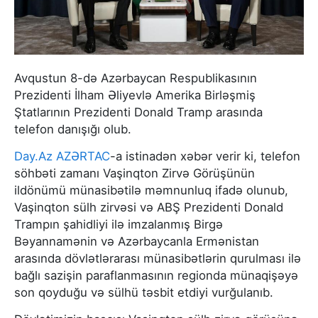
Avqustun 8-də Azərbaycan Respublikasının
Prezidenti İlham Əliyevlə Amerika Birləşmiş
Ştatlarının Prezidenti Donald Tramp arasında
telefon danışığı olub.
Day.Az
AZƏRTAC
-a istinadən xəbər verir ki, telefon
söhbəti zamanı Vaşinqton Zirvə Görüşünün
ildönümü münasibətilə məmnunluq ifadə olunub,
Vaşinqton sülh zirvəsi və ABŞ Prezidenti Donald
Trampın şahidliyi ilə imzalanmış Birgə
Bəyannamənin və Azərbaycanla Ermənistan
arasında dövlətlərarası münasibətlərin qurulması ilə
bağlı sazişin paraflanmasının regionda münaqişəyə
son qoyduğu və sülhü təsbit etdiyi vurğulanıb.