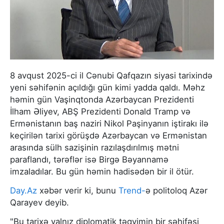
8 avqust 2025-ci il Cənubi Qafqazın siyasi tarixində
yeni səhifənin açıldığı gün kimi yadda qaldı. Məhz
həmin gün Vaşinqtonda Azərbaycan Prezidenti
İlham Əliyev, ABŞ Prezidenti Donald Tramp və
Ermənistanın baş naziri Nikol Paşinyanın iştirakı ilə
keçirilən tarixi görüşdə Azərbaycan və Ermənistan
arasında sülh sazişinin razılaşdırılmış mətni
paraflandı, tərəflər isə Birgə Bəyannamə
imzaladılar. Bu gün həmin hadisədən bir il ötür.
Day.Az
xəbər verir ki, bunu
Trend-
ə politoloq Azər
Qarayev deyib.
"Bu tarixə yalnız diplomatik təqvimin bir səhifəsi