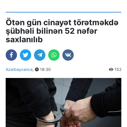
Ötən gün cinayət törətməkdə
şübhəli bilinən 52 nəfər
saxlanılıb
Azərbaycanca
,
18:30
152