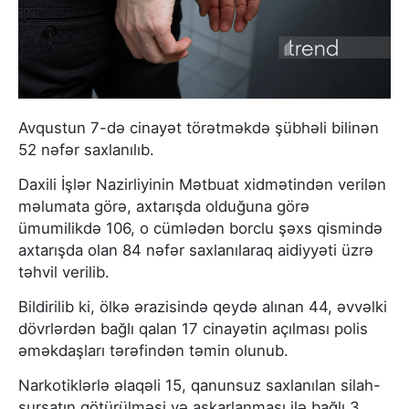
Avqustun 7-də cinayət törətməkdə şübhəli bilinən
52 nəfər saxlanılıb.
Daxili İşlər Nazirliyinin Mətbuat xidmətindən verilən
məlumata görə, axtarışda olduğuna görə
ümumilikdə 106, o cümlədən borclu şəxs qismində
axtarışda olan 84 nəfər saxlanılaraq aidiyyəti üzrə
təhvil verilib.
Bildirilib ki, ölkə ərazisində qeydə alınan 44, əvvəlki
dövrlərdən bağlı qalan 17 cinayətin açılması polis
əməkdaşları tərəfindən təmin olunub.
Narkotiklərlə əlaqəli 15, qanunsuz saxlanılan silah-
sursatın götürülməsi və aşkarlanması ilə bağlı 3