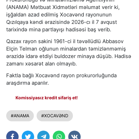
(ANAMA) Mətbuat Xidmətləri məlumat verir ki,
işğaldan azad edilmiş Xocavənd rayonunun
Qızılqaya kəndi ərazisində 2026-cı il 7 avqust
tarixində mina partlayışı hadisəsi baş verib.
Qazax rayon sakini 1961-ci il təvəllüdlü Abbasov
Elçin Telman oğlunun minalardan təmizlənməmiş
ərazidə idarə etdiyi buldozer minaya düşüb. Hadisə
zamanı xəsarət alan olmayıb.
Faktla bağlı Xocavənd rayon prokurorluğunda
araşdırma aparılır.
Komissiyasız kredit sifariş et!
#ANAMA
#XOCAVƏND