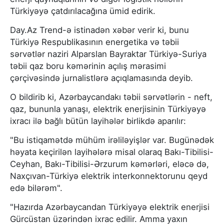
Türkiyəyə çatdırılacağına ümid edirik.
Day.Az Trend-ə istinadən xəbər verir ki, bunu
Türkiyə Respublikasının energetika və təbii
sərvətlər naziri Alparslan Bayraktar Türkiyə-Suriya
təbii qaz boru kəmərinin açılış mərasimi
çərçivəsində jurnalistlərə açıqlamasında deyib.
O bildirib ki, Azərbaycandakı təbii sərvətlərin - neft,
qaz, bununla yanaşı, elektrik enerjisinin Türkiyəyə
ixracı ilə bağlı bütün layihələr birlikdə aparılır:
"Bu istiqamətdə mühüm irəliləyişlər var. Bugünədək
həyata keçirilən layihələrə misal olaraq Bakı-Tibilisi-
Ceyhan, Bakı-Tibilisi-Ərzurum kəmərləri, eləcə də,
Naxçıvan-Türkiyə elektrik interkonnektorunu qeyd
edə bilərəm".
"Hazırda Azərbaycandan Türkiyəyə elektrik enerjisi
Gürcüstan üzərindən ixrac edilir. Amma yaxın