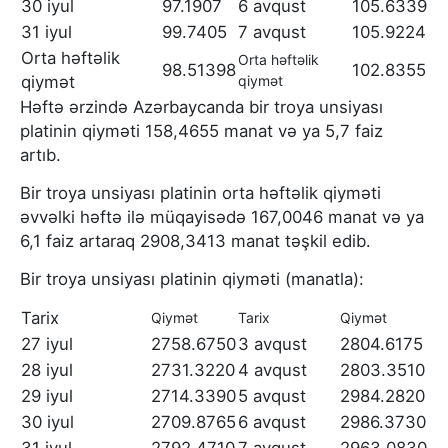
30 iyul
97.1907
6 avqust
105.6339
31 iyul
99.7405
7 avqust
105.9224
Orta həftəlik
Orta həftəlik
98.51398
102.8355
qiymət
qiymət
Həftə ərzində Azərbaycanda bir troya unsiyası
platinin qiyməti 158,4655 manat və ya 5,7 faiz
artıb.
Bir troya unsiyası platinin orta həftəlik qiyməti
əvvəlki həftə ilə müqayisədə 167,0046 manat və ya
6,1 faiz artaraq 2908,3413 manat təşkil edib.
Bir troya unsiyası platinin qiyməti (manatla):
Tarix
Qiymət
Tarix
Qiymət
27 iyul
2758.6750
3 avqust
2804.6175
28 iyul
2731.3220
4 avqust
2803.3510
29 iyul
2714.3390
5 avqust
2984.2820
30 iyul
2709.8765
6 avqust
2986.3730