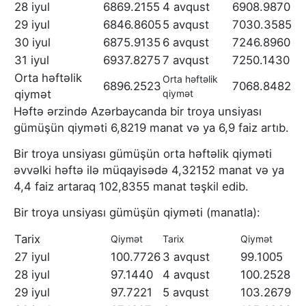
28 iyul
6869.2155
4 avqust
6908.9870
29 iyul
6846.8605
5 avqust
7030.3585
30 iyul
6875.9135
6 avqust
7246.8960
31 iyul
6937.8275
7 avqust
7250.1430
Orta həftəlik
Orta həftəlik
6896.2523
7068.8482
qiymət
qiymət
Həftə ərzində Azərbaycanda bir troya unsiyası
gümüşün qiyməti 6,8219 manat və ya 6,9 faiz artıb.
Bir troya unsiyası gümüşün orta həftəlik qiyməti
əvvəlki həftə ilə müqayisədə 4,32152 manat və ya
4,4 faiz artaraq 102,8355 manat təşkil edib.
Bir troya unsiyası gümüşün qiyməti (manatla):
Tarix
Qiymət
Tarix
Qiymət
27 iyul
100.7726
3 avqust
99.1005
28 iyul
97.1440
4 avqust
100.2528
29 iyul
97.7221
5 avqust
103.2679