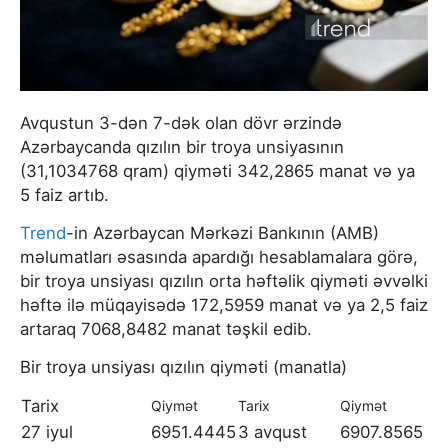
Avqustun 3-dən 7-dək olan dövr ərzində
Azərbaycanda qızılın bir troya unsiyasının
(31,1034768 qram) qiyməti 342,2865 manat və ya
5 faiz artıb.
Trend
-in Azərbaycan Mərkəzi Bankının (AMB)
məlumatları əsasında apardığı hesablamalara görə,
bir troya unsiyası qızılın orta həftəlik qiyməti əvvəlki
həftə ilə müqayisədə 172,5959 manat və ya 2,5 faiz
artaraq 7068,8482 manat təşkil edib.
Bir troya unsiyası qızılın qiyməti (manatla)
Tarix
Qiymət
Tarix
Qiymət
27 iyul
6951.4445
3 avqust
6907.8565