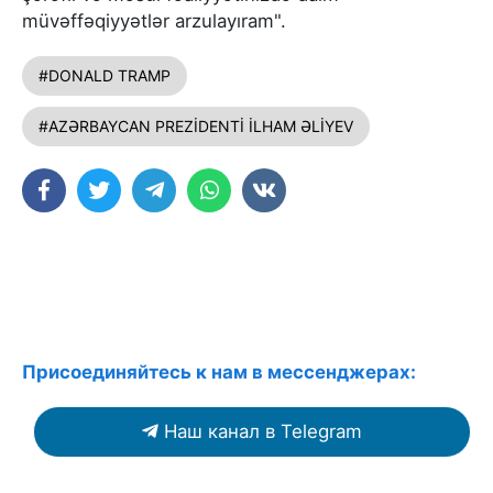
müvəffəqiyyətlər arzulayıram".
#DONALD TRAMP
#AZƏRBAYCAN PREZİDENTİ İLHAM ƏLİYEV
Присоединяйтесь к нам в мессенджерах:
Наш канал в Telegram