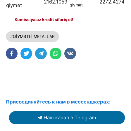
2162.1059
2272.4274
qiymət
qiymət
Komissiyasız kredit sifariş et!
#QİYMƏTLİ METALLAR
Присоединяйтесь к нам в мессенджерах:
Наш канал в Telegram