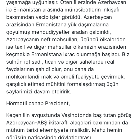
yaşamağa uyğunlaşır. Ötən il ərzində Azərbaycan
ilə Ermənistan arasında münasibətlərin inkişafı
baxımından vacib işlər görüldü. Azərbaycan
ərazisindən Ermənistana yük daşımalarına
qoyulmuş məhdudiyyətlər aradan qaldırıldı,
Azərbaycanın neft məhsulları, üçüncü ölkələrdən
isə taxıl və digər məhsullar ölkəmizin ərazisindən
keçməklə Ermənistana ixrac olunmağa başladı. Biz
sülhün iqtisadi, ticari və digər sahələrdə real
faydalarının şahidi olur, onu daha da
möhkəmləndirmək və əməli fəaliyyətə çevirmək,
qarşılıqlı etimad mühitini formalaşdırmaq üçün
səylərimizi davam etdiririk.
Hörmətli cənab Prezident,
Keçən ilin avqustunda Vaşinqtonda baş tutan görüş
Azərbaycan-ABŞ ikitərəfli əlaqələri baxımından da
mühüm tarixi əhəmiyyətə malikdir. Məhz həmin
görüşün nəticəsində dövlətlərarası