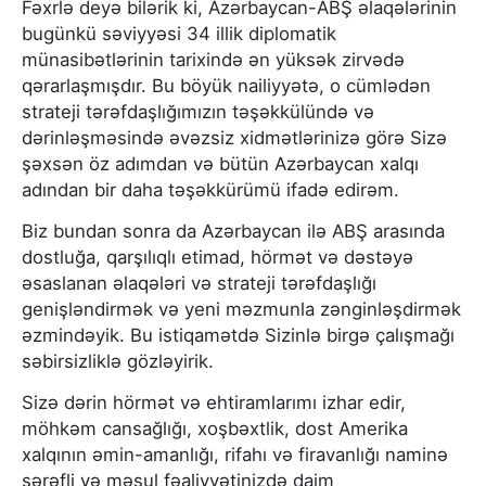
Fəxrlə deyə bilərik ki, Azərbaycan-ABŞ əlaqələrinin
bugünkü səviyyəsi 34 illik diplomatik
münasibətlərinin tarixində ən yüksək zirvədə
qərarlaşmışdır. Bu böyük nailiyyətə, o cümlədən
strateji tərəfdaşlığımızın təşəkkülündə və
dərinləşməsində əvəzsiz xidmətlərinizə görə Sizə
şəxsən öz adımdan və bütün Azərbaycan xalqı
adından bir daha təşəkkürümü ifadə edirəm.
Biz bundan sonra da Azərbaycan ilə ABŞ arasında
dostluğa, qarşılıqlı etimad, hörmət və dəstəyə
əsaslanan əlaqələri və strateji tərəfdaşlığı
genişləndirmək və yeni məzmunla zənginləşdirmək
əzmindəyik. Bu istiqamətdə Sizinlə birgə çalışmağı
səbirsizliklə gözləyirik.
Sizə dərin hörmət və ehtiramlarımı izhar edir,
möhkəm cansağlığı, xoşbəxtlik, dost Amerika
xalqının əmin-amanlığı, rifahı və firavanlığı naminə
şərəfli və məsul fəaliyyətinizdə daim