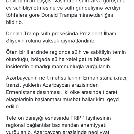
Dövlətimizin başçısı Vaşinqton sülh zirvə görüşünə
ev sahibliyi etməsinə və sülh gündəliyinə verdiyi
töhfələrə görə Donald Trampa minnətdarlığını
bildirib.
Donald Tramp sülh prosesində Prezident İlham
Əliyevin rolunu yüksək qiymətləndirib.
Ötən bir il ərzində regionda sülh və sabitliyin təmin
olunduğu, bölgədə sülhə xələl gətirə biləcək
insidentin olmadığı məmnunluqla vurğulanıb.
Azərbaycanın neft məhsullarının Ermənistana ixracı,
tranzit yüklərin Azərbaycan ərazisindən
Ermənistana daşınması, iki ölkə arasında ticarət
əlaqələrinin başlanması müsbət hallar kimi qeyd
edilib.
Telefon danışığı əsnasında TRIPP layihəsinin
regional bağlantılar baxımından əhəmiyyəti
vurğulanıb, Azərbaycan ərazisində nəqliyyat