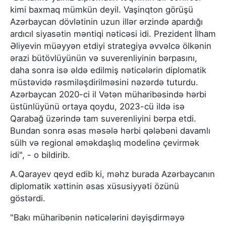
kimi baxmaq mümkün deyil. Vaşinqton görüşü
Azərbaycan dövlətinin uzun illər ərzində apardığı
ardıcıl siyasətin məntiqi nəticəsi idi. Prezident İlham
Əliyevin müəyyən etdiyi strategiya əvvəlcə ölkənin
ərazi bütövlüyünün və suverenliyinin bərpasını,
daha sonra isə əldə edilmiş nəticələrin diplomatik
müstəvidə rəsmiləşdirilməsini nəzərdə tuturdu.
Azərbaycan 2020-ci il Vətən müharibəsində hərbi
üstünlüyünü ortaya qoydu, 2023-cü ildə isə
Qarabağ üzərində tam suverenliyini bərpa etdi.
Bundan sonra əsas məsələ hərbi qələbəni davamlı
sülh və regional əməkdaşlıq modelinə çevirmək
idi", - o bildirib.
A.Qarayev qeyd edib ki, məhz burada Azərbaycanın
diplomatik xəttinin əsas xüsusiyyəti özünü
göstərdi.
"Bakı müharibənin nəticələrini dəyişdirməyə