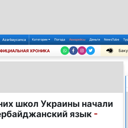
Azərbaycanca
Категории
Погода
Авиарейсы
Деньги
NewsTube
Ту
Баку
ФИЦИАЛЬНАЯ ХРОНИКА
+29℃
дних школ Украины начали
ербайджанский язык
-