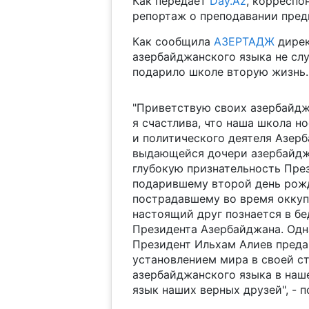
Как передает
Day.Az
, корреспо
репортаж о преподавании пред
Как сообщила
АЗЕРТАДЖ
дирек
азербайджанского языка не сл
подарило школе вторую жизнь.
"Приветствую своих азербайджа
я счастлива, что наша школа н
и политического деятеля Азерб
выдающейся дочери азербайдж
глубокую признательность Пре
подарившему второй день рож
пострадавшему во время оккупа
настоящий друг познается в бе
Президента Азербайджана. Одн
Президент Ильхам Алиев преда
установлением мира в своей ст
азербайджанского языка в наш
язык наших верных друзей", - 