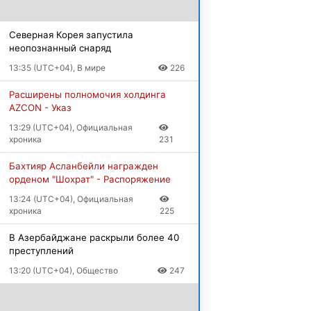
Северная Корея запустила
неопознанный снаряд
13:35 (UTC+04), В мире
226
Расширены полномочия холдинга
AZCON
- Указ
13:29 (UTC+04), Официальная
хроника
231
Бахтияр Асланбейли награжден
орденом "Шохрат"
- Распоряжение
13:24 (UTC+04), Официальная
хроника
225
В Азербайджане раскрыли более 40
преступлений
13:20 (UTC+04), Общество
247