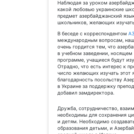
Наблюдая за уроком азербайдж
какой любовью украинские школ
предмет азербайджанский язык
школьников, желающих изучать
В беседе с корреспондентом
А
международным вопросам, наш 
очень гордится тем, что азерб
в учебном заведении, носящем
программе, учащиеся будут изу
Отрадно, что есть интерес к п
число желающих изучать этот я
благодарность посольству Азе
в Украине за поддержку препод
добавил замдиректора.
Дружба, сотрудничество, взаи
необходимы для сохранения ци
и детям. Необходимо создават
образования детьми, и Азербай