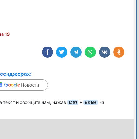
а 1$
ссенджерах:
е текст и сообщите нам, нажав
Ctrl
+
Enter
на