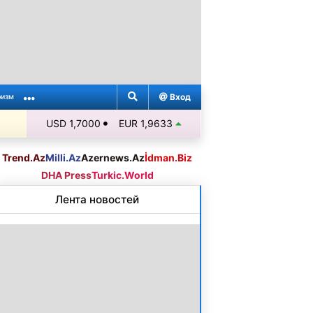
Вход
ризм
USD 1,7000
EUR 1,9633
Trend.Az
Milli.Az
Azernews.Az
İdman.Biz
DHA Press
Turkic.World
Лента новостей