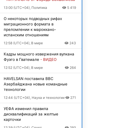
13:00 (UTC+04), Политика
5 419
О некоторых подводных рифах
миграционного формата в
преломлении к мароккано-
испанским отношениям
12:58 (UTC+04), В мире
243
Кадры мощного извержения вулкана
Фуэго в Гватемале
- ВИДЕО
12:52 (UTC+04), В мире
264
HAVELSAN поставила ВВС
Азербайджана новые командные
технологии
12:44 (UTC+04), Наука и технологии
271
УЕФА изменил правила
дисквалификаций за желтые
карточки
12:39 (UTC+04), Спорт
293