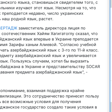
анского языка, становишься свидетелем того, с
ьники изучают этот язык. Несмотря на то, что
 преподается недавно, число украинских
 наш родной язык, растет.
ЗЕРТАДЖ
заместитель директора лицея по
соотечественник Хайям Хагигатоглу сказал, что
айджанский язык впервые в Украине преподается
 имя Зарифы ханым Алиевой. "Согласно учебной
чать азербайджанский язык с 3-го по 11-й класс.
редмету азербайджанский язык и увеличивается
зык. Пользуясь случаем, хотел бы выразить
рбайджана в Украине и представительству SOCAR
авания предмета азербайджанский язык", -
мопонимание, взаимная поддержка крайне
вилизации. Это сотрудничество принесет пользу
ь все возможные условия для получения
джанское государство создало такие условия в