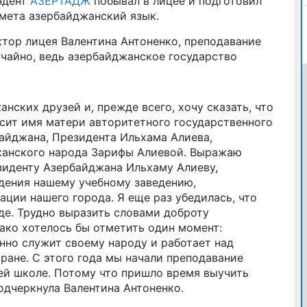
ндент
АЗЕРТАДЖ
побывал в лицее и подготовил
мета азербайджанский язык.
тор лицея Валентина Антоненко, преподавание
учайно, ведь азербайджанское государство
нских друзей и, прежде всего, хочу сказать, что
осит имя матери авторитетного государственного
айджана, Президента Ильхама Алиева,
анского народа Зарифы Алиевой. Выражаю
зиденту Азербайджана Ильхаму Алиеву,
дения нашему учебному заведению,
ции нашего города. Я еще раз убедилась, что
де. Трудно выразить словами доброту
ако хотелось бы отметить один момент:
нно служит своему народу и работает над
ране. С этого года мы начали преподавание
ей школе. Потому что пришло время выучить
подчеркнула Валентина Антоненко.