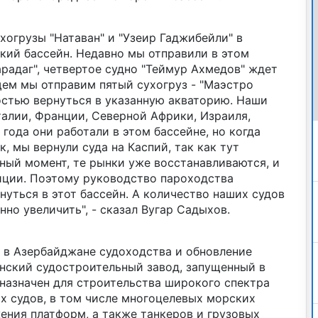
хогрузы "Натаван" и "Узеир Гаджибейли" в
ий бассейн. Недавно мы отправили в этом
арадаг", четвертое судно "Теймур Ахмедов" ждет
щем мы отправим пятый сухогруз - "Маэстро
остью вернуться в указанную акваторию. Наши
талии, Франции, Северной Африки, Израиля,
 года они работали в этом бассейне, но когда
, мы вернули суда на Каспий, так как тут
нный момент, те рынки уже восстанавливаютс
я, и
ции. Поэтому руководство пароходства
уться в этот бассейн. А количество наших судов
но увеличить", - сказал Вугар Садыхов.
е в Азербайджане судоходства и обновление
инский судостроительный завод, запущенный в
дназначен для строительства широкого спектра
х судов, в том числе многоцелевых морских
жения платформ, а также танкеров и грузовых