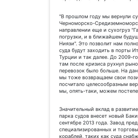
"В прошлом году мы вернули су
Черноморско-Сре
диземноморск
направлении еще и сухогруз "Г
погрузки, и в ближайшем буду
Ниязи". Это позволит нам полн
суда будут заходить в порты И
Турции и так далее. До 2009-го
там после кризиса рухнул рынок
перевозок было больше. На да
мы тоже возвращаем свои пози
посчитало целесообразным верн
мы, опять-таки, можем постепен
Значительный вклад в развити
парка судов внесет новый Бак
сентябре 2013 года. Завод пре
специализированных и торговы
кораблей, таких как суда снаб