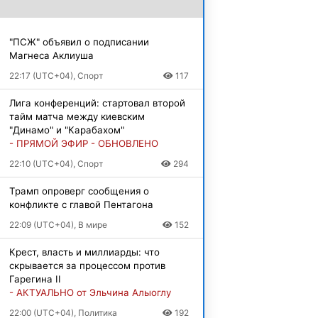
"ПСЖ" объявил о подписании
Магнеса Аклиуша
22:17 (UTC+04), Спорт
117
Лига конференций: стартовал второй
тайм матча между киевским
"Динамо" и "Карабахом"
- ПРЯМОЙ ЭФИР - ОБНОВЛЕНО
22:10 (UTC+04), Спорт
294
Трамп опроверг сообщения о
конфликте с главой Пентагона
22:09 (UTC+04), В мире
152
Крест, власть и миллиарды: что
скрывается за процессом против
Гарегина II
- АКТУАЛЬНО от Эльчина Алыоглу
22:00 (UTC+04), Политика
192