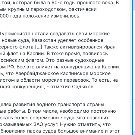
 той, которая была в 90-е годы прошлого века. В
ым крупным пароходством, фактически
2000 года положение изменилось.
и Туркменистан стали создавать свои морские
 новые суда, Казахстан уделяет особенное
ерного флота [...] Также активизировался Иран.
ый флот на Каспии. В тоже время, появилось
оссийским флагом. Это разные судоходные
м РФ. Все это влияет на конкуренцию на Каспии.
ть, что Азербайджанское каспийское морское
стом в области морских перевозок. То есть, на
кая конкуренция", - отметил Садыхов.
целях развития водного транспорта страны
е работы. В том числе, необходимо постоянно
екать более современные суда, что позволит
оказываемых ЗАО услуг. Нужно отметить, что
бновления парка судов большое внимание и этот