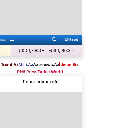
Вход
ризм
USD 1,7000
EUR 1,9633
Trend.Az
Milli.Az
Azernews.Az
İdman.Biz
DHA Press
Turkic.World
Лента новостей