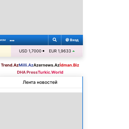
Вход
ризм
USD 1,7000
EUR 1,9633
Trend.Az
Milli.Az
Azernews.Az
İdman.Biz
DHA Press
Turkic.World
Лента новостей