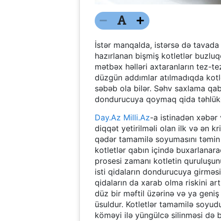
İstər manqalda, istərsə də tavada
hazırlanan bişmiş kotletlər buzlu
mətbəx həlləri axtaranların tez-t
düzgün addımlar atılmadıqda kotl
səbəb ola bilər. Səhv saxlama qabl
dondurucuya qoymaq qida təhlükəsi
Day.Az
Milli.Az
-a istinadən xəbər 
diqqət yetirilməli olan ilk və ən 
qədər tamamilə soyumasını təmin e
kotletlər qabın içində buxarlanara
prosesi zamanı kotletin quruluşu
isti qidaların dondurucuya girməs
qidaların da xarab olma riskini ar
düz bir məftil üzərinə və ya gen
üsuldur. Kotletlər tamamilə soyud
köməyi ilə yüngülcə silinməsi də b