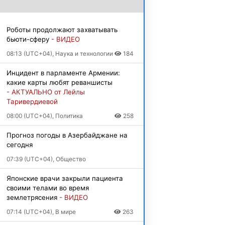
Роботы продолжают захватывать
бьюти-сферу
- ВИДЕО
08:13 (UTC+04), Наука и технологии
184
Инцидент в парламенте Армении:
какие карты любят реваншисты
- АКТУАЛЬНО от Лейлы
Таривердиевой
08:00 (UTC+04), Политика
258
Прогноз погоды в Азербайджане на
сегодня
07:39 (UTC+04), Общество
Японские врачи закрыли пациента
своими телами во время
землетрясения
- ВИДЕО
07:14 (UTC+04), В мире
263