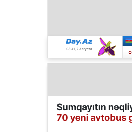
08:41, 7 Августа
О
Sumqayıtın nəqli
70 yeni avtobus gə