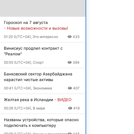
Гороскоп на 7 августа
- Новые возможности и вызовы!
01:20 (UTC+04), Это интересно
435
Винисиус продлил контракт с
"Реалом"
00:55 (UTC+04), Спорт
394
Банковский сектор Азербайджана
нарастил чистые активы
00:41 (UTC+04), Экономика
407
Желтая река в Исландии
- ВИДЕО
00:26 (UTC+04), В мире
419
Названы устройства, которые опасно
подключать к компьютеру
00:09 (UTC+04), Наука и технологии
445