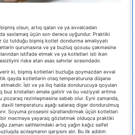
 bişmiş olsun, artıq qalan və ya əvvəlcədən
qda saxlamaq üçün son dərəcə uyğundur. Praktiki
ez üz tutduğu bişmiş kotlet dondurma əməliyyatı
etlərin qurumasına və ya buzluq qoxusu çəkməsinə
arından istifadə etmək və ya kotletləri isti ikən
zliyini riskə atan əsas səhvlər sırasındadır.
verir ki, bişmiş kotletləri buzluğa qoymazdan əvvəl
kritik qayda kotletlərin otaq temperaturuna düşənə
tməkdir. İsti və ya ilıq halda dondurucuya qoyulan
q buz kristalları əmələ gətirir və bu vəziyyət əritmə
nu pozaraq rezinləşməsinə səbəb olur. Eyni zamanda,
i daxili temperaturu aşağı salaraq digər dondurulmuş
tırır. Soyuma prosesini sürətləndirmək üçün kotletləri
iş bir məcməyə yayaraq gözlətmək olduqca praktiki
uğu zaman səthlərindəki artıq yağın kağız salfet
uzluqda acılaşmanın qarşısını alır. Bu ilk addım