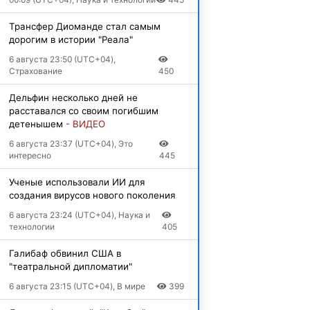
Трансфер Диоманде стал самым
дорогим в истории "Реала"
6 августа 23:50 (UTC+04),
Страхование
450
Дельфин несколько дней не
расставался со своим погибшим
детенышем
- ВИДЕО
6 августа 23:37 (UTC+04), Это
интересно
445
Ученые использовали ИИ для
создания вирусов нового поколения
6 августа 23:24 (UTC+04), Наука и
технологии
405
Галибаф обвинил США в
"театральной дипломатии"
6 августа 23:15 (UTC+04), В мире
399