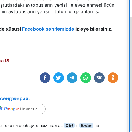
şrutlardakı avtobusların yenisi ilə əvəzlənməsi üçün
in avtobusların yarısı iritutumlu, qalanları isə
ndə xüsusi
Facebook səhifəmizdə
izləyə bilərsiniz.
а 1$
ссенджерах:
е текст и сообщите нам, нажав
Ctrl
+
Enter
на