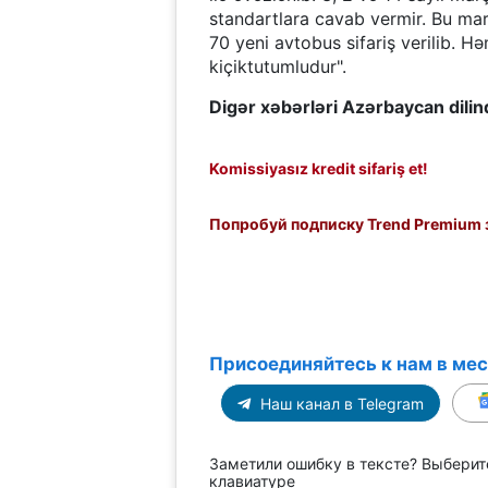
standartlara cavab vermir. Bu mar
70 yeni avtobus sifariş verilib. Həm
kiçiktutumludur".
Digər xəbərləri Azərbaycan dili
Komissiyasız kredit sifariş et!
Попробуй подписку Trend Premium з
Присоединяйтесь к нам в ме
Наш канал в Telegram
Заметили ошибку в тексте? Выберит
клавиатуре