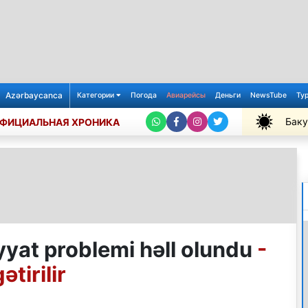
Azərbaycanca
Категории
Погода
Авиарейсы
Деньги
NewsTube
Ту
Баку
ФИЦИАЛЬНАЯ ХРОНИКА
+28℃
yyat problemi həll olundu
-
tirilir