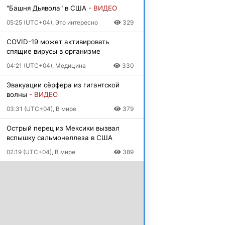
"Башня Дьявола" в США
- ВИДЕО
05:25 (UTC+04), Это интересно
329
COVID-19 может активировать
спящие вирусы в организме
04:21 (UTC+04), Медицина
330
Эвакуации сёрфера из гигантской
волны
- ВИДЕО
03:31 (UTC+04), В мире
379
Острый перец из Мексики вызвал
вспышку сальмонеллеза в США
02:19 (UTC+04), В мире
389