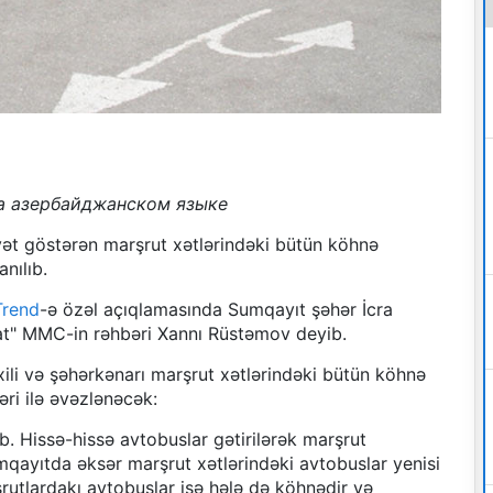
а азербайджанском языке
yət göstərən marşrut xətlərindəki bütün köhnə
nılıb.
Trend
-ə özəl açıqlamasında Sumqayıt şəhər İcra
at" MMC-in rəhbəri Xannı Rüstəmov deyib.
xili və şəhərkənarı marşrut xətlərindəki bütün köhnə
ri ilə əvəzlənəcək:
lib. Hissə-hissə avtobuslar gətirilərək marşrut
mqayıtda əksər marşrut xətlərindəki avtobuslar yenisi
rşrutlardakı avtobuslar isə hələ də köhnədir və