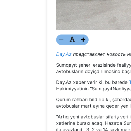
Day.Az
представляет новость н
Sumqayıt şəhəri ərazisində fəaliy
avtobusların dəyişdirilməsinə başla
Day.Az xəbər verir ki, bu barədə
Hakimiyyətinin "SumqayıtNəqliyy
Qurum rəhbəri bildirib ki, şəhərda
avtobuslar mart ayına qədər yenilə
"Artıq yeni avtobuslar sifariş veri
xətlərinə buraxılacaq. Hazırda Su
ilə əvəzlənib. 3, 2 və 14 saylı ma