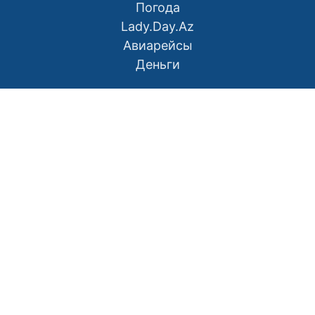
Погода
Lady.Day.Az
Авиарейсы
Деньги
О нас
Контакты
Правила использования материалов
Политика конфиденциальности
Написать в редакцию
Размещение рекламы
RSS
Наш Азербайджан: Вместе мы сила
Мой Баку