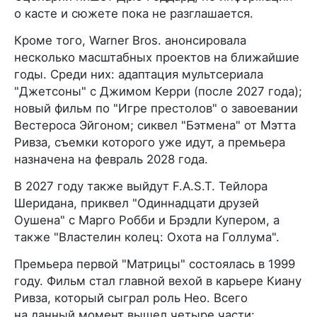
о касте и сюжете пока не разглашается.
Кроме того, Warner Bros. анонсировала
несколько масштабных проектов на ближайшие
годы. Среди них: адаптация мультсериала
"Джетсоны" с Джимом Керри (после 2027 года);
новый фильм по "Игре престолов" о завоевании
Вестероса Эйгоном; сиквел "Бэтмена" от Мэтта
Ривза, съемки которого уже идут, а премьера
назначена на февраль 2028 года.
В 2027 году также выйдут F.A.S.T. Тейлора
Шеридана, приквел "Одиннадцати друзей
Оушена" с Марго Робби и Брэдли Купером, а
также "Властелин колец: Охота на Голлума".
Премьера первой "Матрицы" состоялась в 1999
году. Фильм стал главной вехой в карьере Киану
Ривза, который сыграл роль Нео. Всего
на данный момент вышел четыре части: