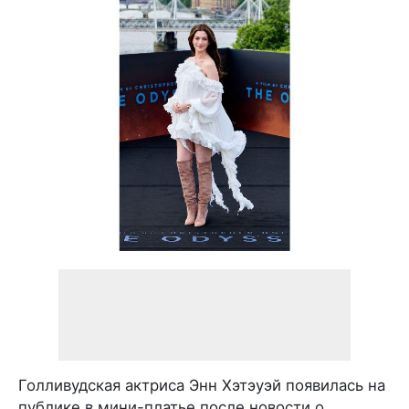
Голливудская актриса Энн Хэтэуэй появилась на
публике в мини-платье после новости о