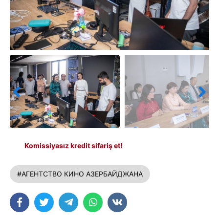
Komissiyasız kredit sifariş et!
#АГЕНТСТВО КИНО АЗЕРБАЙДЖАНА