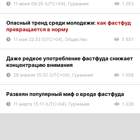
11 июня 09:25 (UTC+04), Гурмания
1 253
Опасный тренд среди молодежи:
как фастфуд
превращается в норму
11 мая 22:33 (UTC+04), Общество
5 651
Даже редкое употребление фастфуда снижает
концентрацию внимания
29 апреля 15:22 (UTC+04), Гурмания
1 058
Развеян популярный миф о вреде фастфуда
11 марта 15:11 (UTC+04), Гурмания
1 028