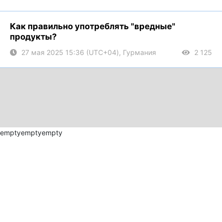
Как правильно употреблять "вредные"
продукты?
27 мая 2025 15:36 (UTC+04), Гурмания
2 125
empty
empty
empty