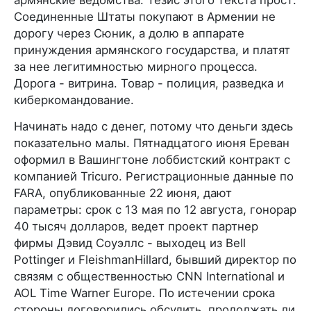
армянские ведомства. Тезис этого текста прост:
Соединенные Штаты покупают в Армении не
дорогу через Сюник, а долю в аппарате
принуждения армянского государства, и платят
за нее легитимностью мирного процесса.
Дорога - витрина. Товар - полиция, разведка и
киберкомандование.
Начинать надо с денег, потому что деньги здесь
показательно малы. Пятнадцатого июня Ереван
оформил в Вашингтоне лоббистский контракт с
компанией Tricuro. Регистрационные данные по
FARA, опубликованные 22 июня, дают
параметры: срок с 13 мая по 12 августа, гонорар
40 тысяч долларов, ведет проект партнер
фирмы Дэвид Соуэллс - выходец из Bell
Pottinger и FleishmanHillard, бывший директор по
связям с общественностью CNN International и
AOL Time Warner Europe. По истечении срока
стороны договорились обсудить, продолжать ли