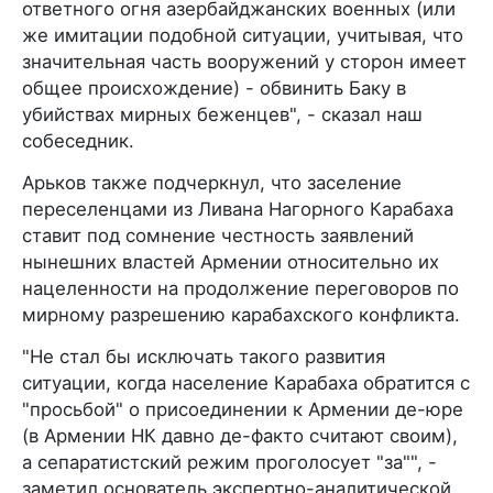
ответного огня азербайджанских военных (или
же имитации подобной ситуации, учитывая, что
значительная часть вооружений у сторон имеет
общее происхождение) - обвинить Баку в
убийствах мирных беженцев", - сказал наш
собеседник.
Арьков также подчеркнул, что заселение
переселенцами из Ливана Нагорного Карабаха
ставит под сомнение честность заявлений
нынешних властей Армении относительно их
нацеленности на продолжение переговоров по
мирному разрешению карабахского конфликта.
"Не стал бы исключать такого развития
ситуации, когда население Карабаха обратится с
"просьбой" о присоединении к Армении де-юре
(в Армении НК давно де-факто считают своим),
а сепаратистский режим проголосует "за"", -
заметил основатель экспертно-аналитической