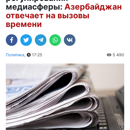
медиасферы:
Азербайджан
отвечает на вызовы
времени
Политика
,
17:25
5 490