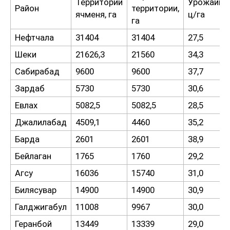
Территории
Урожайнос
Район
территории,
ячменя, га
ц/га
га
Нефтчала
31404
31404
27,5
Шеки
21626,3
21560
34,3
Сабирабад
9600
9600
37,7
Зардаб
5730
5730
30,6
Евлах
5082,5
5082,5
28,5
Джалилабад
4509,1
4460
35,2
Барда
2601
2601
38,9
Бейлаган
1765
1760
29,2
Агсу
16036
15740
31,0
Билясувар
14900
14900
30,9
Галджигабул
11008
9967
30,0
Геранбой
13449
13339
29,0