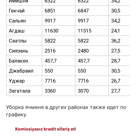
Имишли
6322
6322
34,2
Гекчай
6851
6847
30,5
Сальян
9917
9917
34,2
Агдаш
11630
11515
24,1
Саатлы
5822
5822
36,2
Сиязань
2516
2480
27,5
Балакен
457,7
457,7
28,7
Джабраил
550
550
30,5
Уджар
7716
7716
26,7
Загатала
3360
3070
27,7
Уборка ячменя в других районах также идет по
графику.
Komissiyasız kredit sifariş et!