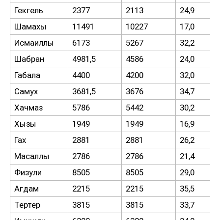
Гекгель
2377
2113
24,9
Шамахы
11491
10227
17,0
Исмаиллы
6173
5267
32,2
Шабран
4981,5
4586
24,0
Габала
4400
4200
32,0
Самух
3681,5
3676
34,7
Хачмаз
5786
5442
30,2
Хызы
1949
1949
16,9
Гах
2881
2881
26,2
Масаллы
2786
2786
21,4
Физули
8505
8505
29,0
Агдам
2215
2215
35,5
Тертер
3815
3815
33,7