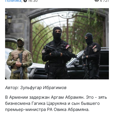
Политика
,
16:30
4 721
Автор: Зульфугар Ибрагимов
В Армении задержан Аргам Абрамян. Это - зять
бизнесмена Гагика Царукяна и сын бывшего
премьер-министра РА Овика Абрамяна.