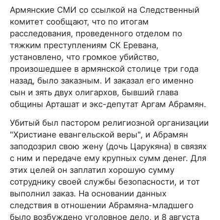
Армянские СМИ со ссылкой на Следственный
комитет сообщают, что по итогам
расследования, проведенного отделом по
тяжким преступлениям СК Еревана,
установлено, что громкое убийство,
произошедшее в армянской столице три года
назад, было заказным. И заказал его именно
сын и зять двух олигархов, бывший глава
общины Арташат и экс-депутат Аргам Абрамян.
Убитый был пастором религиозной организации
"Христиане евангельской веры", и Абрамян
заподозрил свою жену (дочь Царукяна) в связях
с ним и передаче ему крупных сумм денег. Для
этих целей он заплатил хорошую сумму
сотруднику своей службы безопасности, и тот
выполнил заказ. На основании данных
следствия в отношении Абрамяна-младшего
было возбуждено уголовное дело, и 8 августа