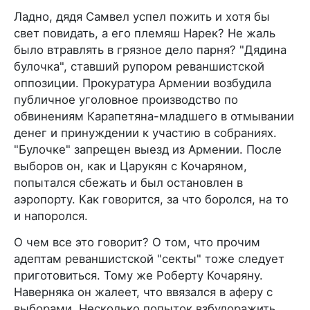
Ладно, дядя Самвел успел пожить и хотя бы
свет повидать, а его племяш Нарек? Не жаль
было втравлять в грязное дело парня? "Дядина
булочка", ставший рупором реваншистской
оппозиции. Прокуратура Армении возбудила
публичное уголовное производство по
обвинениям Карапетяна-младшего в отмывании
денег и принуждении к участию в собраниях.
"Булочке" запрещен выезд из Армении. После
выборов он, как и Царукян с Кочаряном,
попытался сбежать и был остановлен в
аэропорту. Как говорится, за что боролся, на то
и напоролся.
О чем все это говорит? О том, что прочим
адептам реваншистской "секты" тоже следует
приготовиться. Тому же Роберту Кочаряну.
Наверняка он жалеет, что ввязался в аферу с
выборами. Несколько попыток взбудоражить