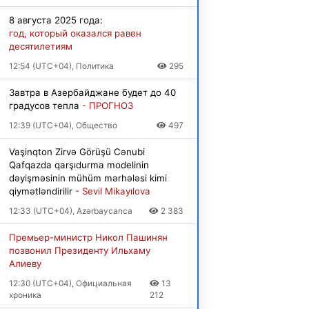
8 августа 2025 года:
год, который оказался равен
десятилетиям
12:54 (UTC+04), Политика
295
Завтра в Азербайджане будет до 40
градусов тепла
- ПРОГНОЗ
12:39 (UTC+04), Общество
497
Vaşinqton Zirvə Görüşü Cənubi
Qafqazda qarşıdurma modelinin
dəyişməsinin mühüm mərhələsi kimi
qiymətləndirilir
- Sevil Mikayılova
12:33 (UTC+04), Azərbaycanca
2 383
Премьер-министр Никол Пашинян
позвонил Президенту Ильхаму
Алиеву
12:30 (UTC+04), Официальная
13
хроника
212