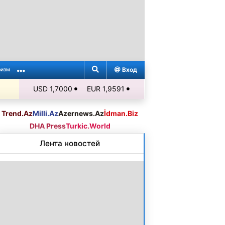
Вход
ризм
USD 1,7000
EUR 1,9591
Trend.Az
Milli.Az
Azernews.Az
İdman.Biz
DHA Press
Turkic.World
Лента новостей