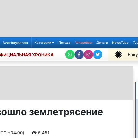
Azərbaycanca
Категории
Погода
Авиарейсы
Деньги
NewsTube
Ту
Баку
ФИЦИАЛЬНАЯ ХРОНИКА
+36℃
зошло землетрясение
(UTC +04:00)
6 451