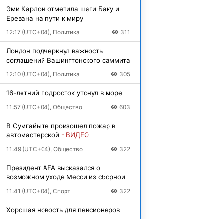
Эми Карлон отметила шаги Баку и
Еревана на пути к миру
12:17 (UTC+04), Политика
311
Лондон подчеркнул важность
соглашений Вашингтонского саммита
12:10 (UTC+04), Политика
305
16-летний подросток утонул в море
11:57 (UTC+04), Общество
603
В Сумгайыте произошел пожар в
автомастерской
- ВИДЕО
11:49 (UTC+04), Общество
322
Президент AFA высказался о
возможном уходе Месси из сборной
11:41 (UTC+04), Спорт
322
Хорошая новость для пенсионеров