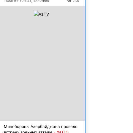
14:56 (UTC+04), Политика
235
Минобороны Азербайджана провело
встречу военных атташе
- ФОТО