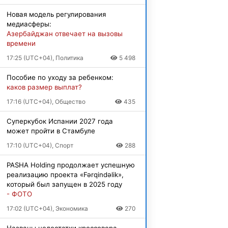
Новая модель регулирования
медиасферы:
Азербайджан отвечает на вызовы
времени
17:25 (UTC+04), Политика
5 498
Пособие по уходу за ребенком:
каков размер выплат?
17:16 (UTC+04), Общество
435
Суперкубок Испании 2027 года
может пройти в Стамбуле
17:10 (UTC+04), Спорт
288
PASHA Holding продолжает успешную
реализацию проекта «Fərqindəlik»,
который был запущен в 2025 году
- ФОТО
17:02 (UTC+04), Экономика
270
Названы недостатки кроссовера