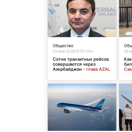
Общество
Общ
23 мая 22:29 (UTC+04)
23 м
Сотни транзитных рейсов
Как
совершаются через
бил
Азербайджан
- глава AZAL
Сам