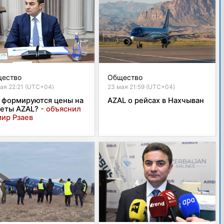
ество
Общество
ая 22:21 (UTC+04)
23 мая 21:59 (UTC+04)
 формируются цены на
AZAL о рейсах в Нахчыван
еты AZAL?
- объяснил
ир Рзаев