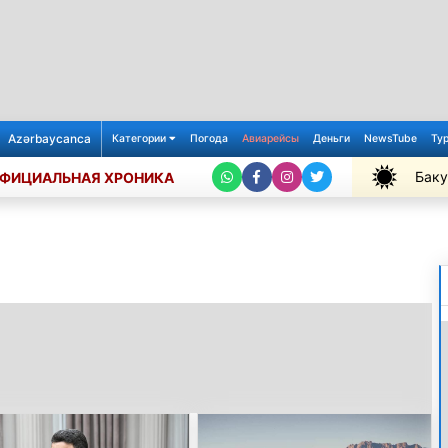
Azərbaycanca
Категории
Погода
Авиарейсы
Деньги
NewsTube
Ту
Баку
ФИЦИАЛЬНАЯ ХРОНИКА
+29℃