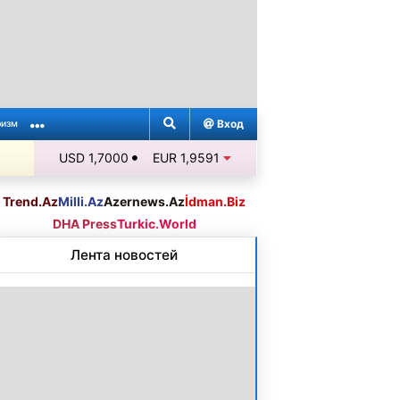
Вход
ризм
USD 1,7000
EUR 1,9591
Trend.Az
Milli.Az
Azernews.Az
İdman.Biz
DHA Press
Turkic.World
Лента новостей