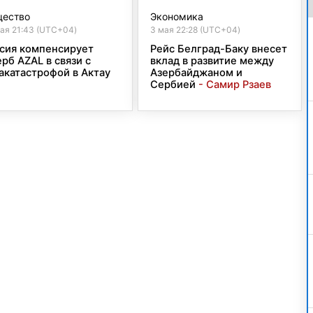
ество
Экономика
ая 21:43 (UTC+04)
3 мая 22:28 (UTC+04)
сия компенсирует
Рейс Белград-Баку внесет
рб AZAL в связи с
вклад в развитие между
акатастрофой в Актау
Азербайджаном и
Сербией
- Самир Рзаев