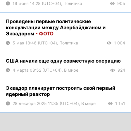
19 июня 14:28 (UTC+04), Политика
905
Проведены первые политические
консультации между Азербайджаном и
Эквадором
- ФОТО
5 мая 18:46 (UTC+04), Политика
1 004
США начали еще одну совместную операцию
4 марта 08:52 (UTC+04), В мире
924
Эквадор планирует построить свой первый
ядерный реактор
28 декабря 2025 11:35 (UTC+04), В мире
1 151