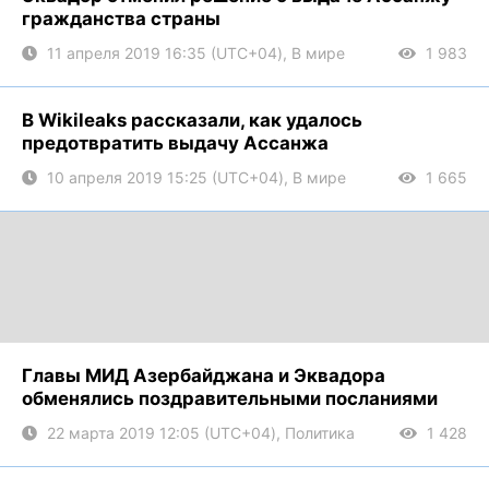
гражданства страны
11 апреля 2019 16:35 (UTC+04), В мире
1 983
В Wikileaks рассказали, как удалось
предотвратить выдачу Ассанжа
10 апреля 2019 15:25 (UTC+04), В мире
1 665
Главы МИД Азербайджана и Эквадора
обменялись поздравительными посланиями
22 марта 2019 12:05 (UTC+04), Политика
1 428