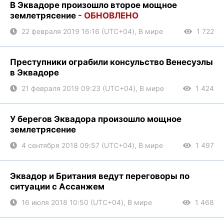
В Эквадоре произошло второе мощное
землетрясение
- ОБНОВЛЕНО
22 февраля 2019 16:16 (UTC+04), В мире
1 722
Преступники ограбили консульство Венесуэлы
в Эквадоре
21 февраля 2019 09:23 (UTC+04), В мире
1 424
У берегов Эквадора произошло мощное
землетрясение
4 сентября 2018 09:57 (UTC+04), В мире
1 497
Эквадор и Британия ведут переговоры по
ситуации с Ассанжем
16 июля 2018 10:50 (UTC+04), В мире
1 468