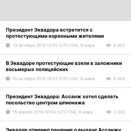
Президент Эквадора встретится с
протестующими коренными жителями
13 октября 2019 12:55 (UTC+04), В мире
6 953
В Эквадоре протестующие взяли в заложники
восьмерых полицейских
10 октября 2019 20:51 (UTC+04), В мире
6 468
Президент Эквадора: Ассанж хотел сделать
посольство центром шпионажа
15 апреля 2019 10:04 (UTC+04), В мире
2 000
Эквадор отменил решение о выдаче Ассанжу