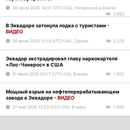
30 июля 2025 14:51 (UTC+04), Интересное в блогах
2 682
В Эквадоре затонула лодка с туристами
-
ВИДЕО
26 июля 2025 12:13 (UTC+04), Туризм
2 279
Эквадор экстрадировал главу наркокартеля
«Лос-Чонерос» в США
21 июля 2025 02:17 (UTC+04), В мире
1 050
Мощный взрыв на нефтеперерабатывающем
заводе в Эквадоре
- ВИДЕО
27 мая 2025 12:03 (UTC+04), В мире
1 090